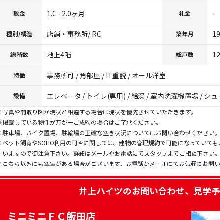
1.0 - 2.0ヶ月
-
敷金
礼金
店舗・事務所/ RC
1
種別/構造
築年月
地上4階
1
総階数
総戸数
事務所可 / 角部屋 / IT重説 / オール洋室
特徴
エレベータ / トイレ(専用) / 給湯 / 室内洗濯機置場 / シ
設備
※写真や間取り図が現状と相違する場合は現状を優先させていただきます。
※掲載している物件が万が一ご成約の場合はご了承ください。
※駐車場、バイク置場、駐輪場の正確な空き状況についてはお問い合わせください
※ペット飼育やSOHO利用の可否に関しては、建物の管理規約で可能になっていて
いますので御注意下さい。詳細はメールやお電話にてスタッフまでご相談下さい
※こちら以外にも空室がある場合がございます。お電話かメールにてお気軽にお問
井上ハイツ
のお問い合わせ、見学予
ミニミニＦＣ飯田店