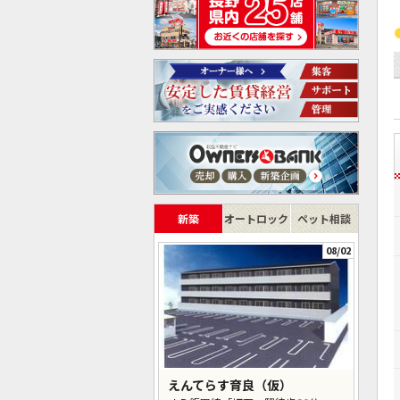
新築
オートロック
ペット相談
08/02
えんてらす育良（仮）