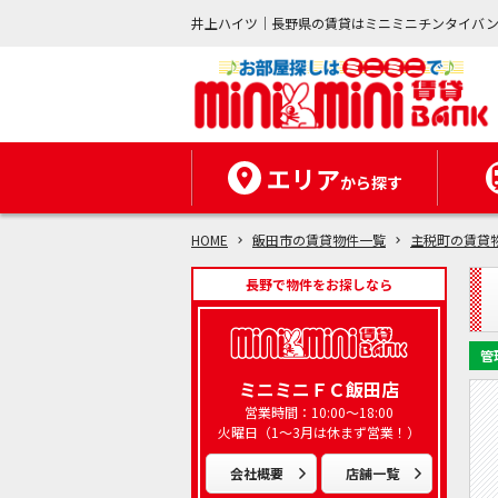
井上ハイツ｜長野県の賃貸はミニミニチンタイバ
エリア
から探す
HOME
飯田市の賃貸物件一覧
主税町の賃貸
長野で物件をお探しなら
管
ミニミニＦＣ飯田店
営業時間：10:00～18:00
火曜日（1～3月は休まず営業！）
会社概要
店舗一覧