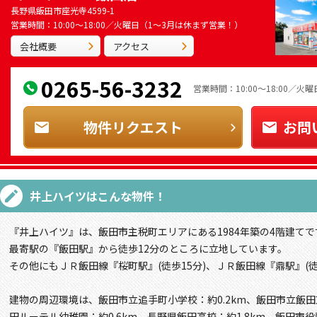
長野県飯田市座光寺4599-1
営業時間：10:00～18:00／火曜日（1～3月は休まず営業！）
会社概要
アクセス
0265-56-3232
営業時間：10:00～18:00／
物件リクエスト
お問
井上ハイツ
はこんな物件！
『井上ハイツ』は、飯田市主税町エリアにある1984年築の4階建てで
最寄駅の『飯田駅』から徒歩12分のところに立地しています。
その他にもＪＲ飯田線『桜町駅』(徒歩15分)、ＪＲ飯田線『鼎駅』(徒
建物の周辺環境は、飯田市立追手町小学校：約0.2km、飯田市立飯田
田ルーテル幼稚園：約0.6km、長野県飯田高校：約1.8km、飯田市役