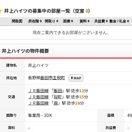
井上ハイツの募集中の部屋一覧（空室
0
）
間取図
所在階
間取り
面積
賃料
共益費
敷金 / 礼金
現在ご案内できるお部屋がございません。
井上ハイツの物件概要
井上ハイツ
建物名
長野県
飯田市
主税町
所在地
MAP
ＪＲ飯田線
「
飯田
」駅 徒歩
12
分
ＪＲ飯田線
「
桜町
」駅 徒歩
15
分
交通
ＪＲ飯田線
「
鼎
」駅 徒歩
16
分
事業用 - 3DK
49
間取り
面積
-
-
賃料
共益費