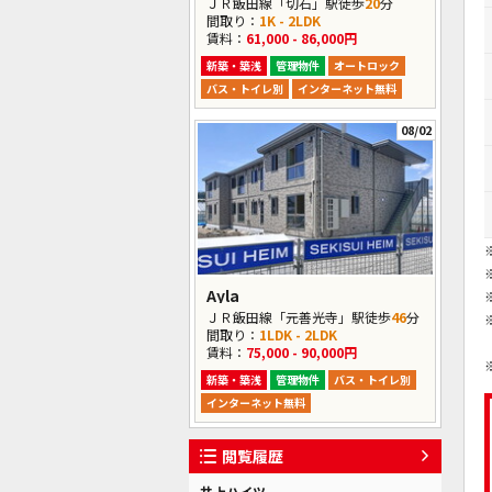
ＪＲ飯田線「切石」駅徒歩
20
分
間取り：
1K - 2LDK
賃料：
61,000 - 86,000円
新築・築浅
管理物件
オートロック
バス・トイレ別
インターネット無料
08/02
Ayla
ＪＲ飯田線「元善光寺」駅徒歩
46
分
間取り：
1LDK - 2LDK
賃料：
75,000 - 90,000円
新築・築浅
管理物件
バス・トイレ別
インターネット無料
閲覧履歴
井上ハイツ