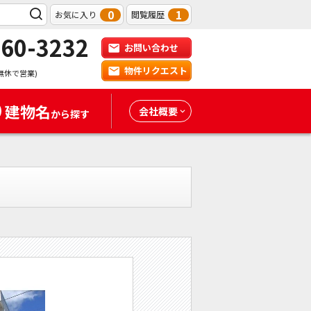
0
1
お気に入り
閲覧履歴
-60-3232
お問い合わせ
物件リクエスト
無休で営業)
建物名
会社概要
から探す