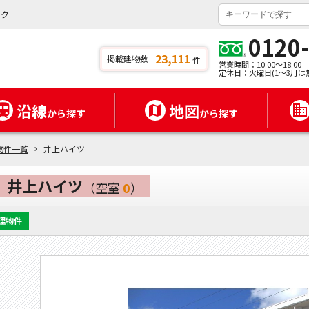
ンク
0120
23,111
掲載建物数
件
営業時間：10:00～18:00
定休日：火曜日(1～3月は
沿線
地図
から探す
から探す
物件一覧
井上ハイツ
井上ハイツ
（空室
0
）
理物件