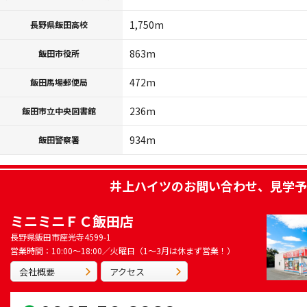
1,750m
長野県飯田高校
863m
飯田市役所
472m
飯田馬場郵便局
236m
飯田市立中央図書館
934m
飯田警察署
井上ハイツ
のお問い合わせ、見学予
ミニミニＦＣ飯田店
長野県飯田市座光寺4599-1
営業時間：10:00～18:00／火曜日（1～3月は休まず営業！）
会社概要
アクセス