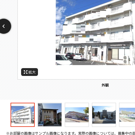
拡大
拡大
拡大
拡大
拡大
拡大
拡大
周辺施設：幼稚園・保育園
周辺施設：高校・高専
周辺施設：郵便局
周辺施設：中学校
周辺施設：小学校
周辺施設：役所
外観
※お部屋の画像はサンプル画像になります。実際の画像については、募集中の