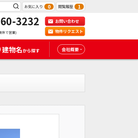
0
1
お気に入り
閲覧履歴
-60-3232
お問い合わせ
物件リクエスト
無休で営業)
建物名
会社概要
から探す