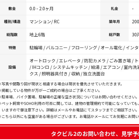
0.0 - 2.0ヶ月
-
敷金
礼金
マンション/ RC
20
種別/構造
築年月
地上6階
30
総階数
総戸数
駐輪場 / バルコニー / フローリング / オール電化 / インタ
特徴
オートロック / エレベータ / 防犯カメラ / ごみ置き場 / 
/ IHコンロ / システムキッチン / 給湯 / エアコン / 室
設備
クス / 照明器具付き / 収納 / 独立洗面台
※写真や間取り図が現状と相違する場合は現状を優先させていただきます。
※掲載している物件が万が一ご成約の場合はご了承ください。
※駐車場、バイク置場、駐輪場の正確な空き状況についてはお問い合わせください
※ペット飼育やSOHO利用の可否に関しては、建物の管理規約で可能になっていて
いますので御注意下さい。詳細はメールやお電話にてスタッフまでご相談下さい
※こちら以外にも空室がある場合がございます。お電話かメールにてお気軽にお問
タクビル2
のお問い合わせ、見学予