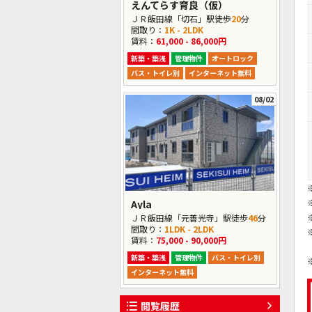
えんてらす育良（仮）
ＪＲ飯田線「切石」駅徒歩
20
分
間取り：
1K - 2LDK
賃料：
61,000 - 86,000円
新築・築浅
管理物件
オートロック
バス・トイレ別
インターネット無料
08/02
Ayla
ＪＲ飯田線「元善光寺」駅徒歩
46
分
間取り：
1LDK - 2LDK
賃料：
75,000 - 90,000円
新築・築浅
管理物件
バス・トイレ別
インターネット無料
閲覧履歴