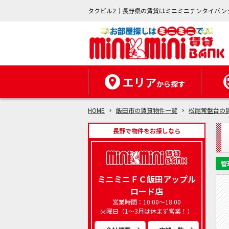
タクビル2｜長野県の賃貸はミニミニチンタイバン
エリア
から探す
HOME
飯田市の賃貸物件一覧
松尾常盤台の
長野で物件をお探しなら
管
ミニミニＦＣ飯田アップル
ロード店
営業時間：10:00～18:00
火曜日（1～3月は休まず営業！）