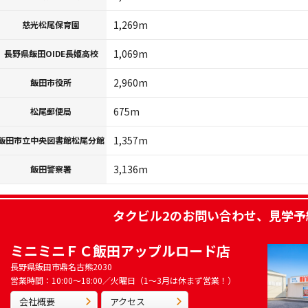
1,269m
慈光松尾保育園
1,069m
長野県飯田OIDE長姫高校
2,960m
飯田市役所
675m
松尾郵便局
1,357m
飯田市立中央図書館松尾分館
3,136m
飯田警察署
タクビル2
のお問い合わせ、見学予
ミニミニＦＣ飯田アップルロード店
長野県飯田市鼎名古熊2030
営業時間：10:00～18:00／火曜日（1～3月は休まず営業！）
会社概要
アクセス