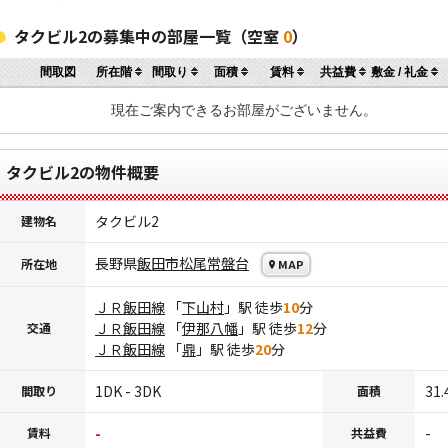
タクビル2の募集中の部屋一覧（空室
0
）
間取図
所在階
間取り
面積
賃料
共益費
敷金 / 礼金
現在ご案内できるお部屋がございません。
タクビル2の物件概要
タクビル2
建物名
長野県
飯田市
松尾常盤台
所在地
MAP
ＪＲ飯田線
「
下山村
」駅 徒歩
10
分
ＪＲ飯田線
「
伊那八幡
」駅 徒歩
12
分
交通
ＪＲ飯田線
「
鼎
」駅 徒歩
20
分
1DK - 3DK
31.
間取り
面積
-
-
賃料
共益費