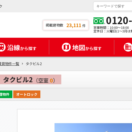
ク
0120
23,111
掲載建物数
件
営業時間：10:00～18:00
定休日：火曜日(1～3月は
沿線
地図
から探す
から探す
賃貸物件一覧
タクビル2
タクビル2
（空室
0
）
理物件
オートロック