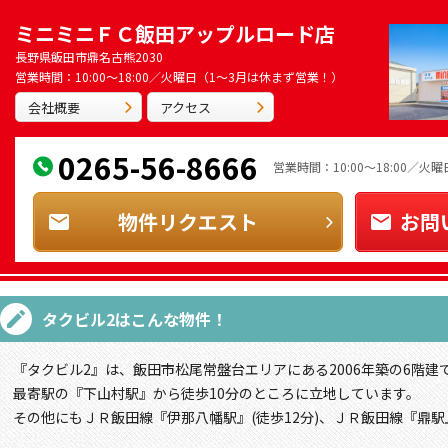
ミニミニＦＣ飯田アップルロード店
長野県飯田市鼎名古熊2030
営業時間：10:00～18:00／火曜日（1～3月は休まず営業！）
会社概要
アクセス
0265-56-8666
営業時間：10:00～18:00／
物件リクエスト
お問
タクビル2
はこんな物件！
『タクビル2』は、飯田市松尾常盤台エリアにある2006年築の6階建
最寄駅の『下山村駅』から徒歩10分のところに立地しています。
その他にもＪＲ飯田線『伊那八幡駅』(徒歩12分)、ＪＲ飯田線『鼎駅』