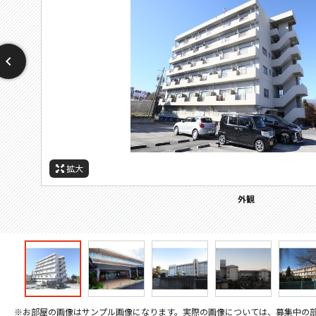
拡大
拡大
拡大
拡大
拡大
周辺施設：高校・高専
周辺施設：中学校
周辺施設：小学校
周辺施設：役所
外観
※お部屋の画像はサンプル画像になります。実際の画像については、募集中の