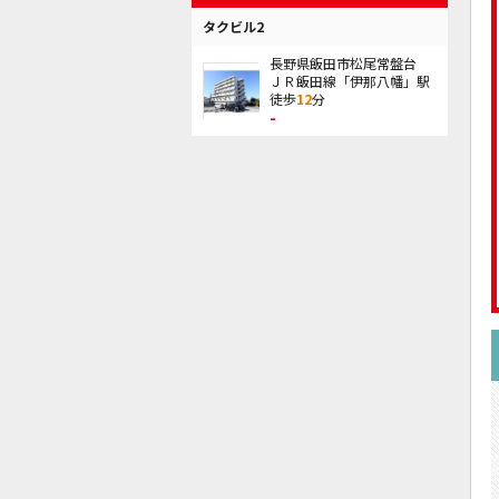
タクビル2
長野県飯田市松尾常盤台
ＪＲ飯田線「伊那八幡」駅
徒歩
12
分
-