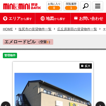
お気に入り
閲覧履歴
0
1
エリア
地図
お問い合わせ
から探す
から探す
HOME
塩尻市の賃貸物件一覧
広丘原新田の賃貸物件一覧
エ
エメロードビル
（空室
）
0
管理物件
拡大