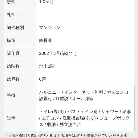
敷金
1.0ヶ月
礼金
-
物件種別
マンション
構造
鉄骨造
築年月
2002年3月(築24年)
総階数
地上2階
総戸数
6戸
バルコニー / インターネット無料 / ガスコンロ
特徴
設置可 / IT重説 / オール洋室
トイレ(専用) / バス・トイレ別 / シャワー / 給湯
設備
/ エアコン / 洗濯機置場(あり) / シューズボック
ス / 収納 / 独立洗面台
※写真や間取り図が現状と相違する場合は現状を優先させていただきます。