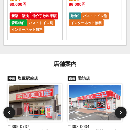
69,000円
86,000円
新築・築浅
仲介手数料半額
敷金0
バス・トイレ別
管理物件
バス・トイレ別
インターネット無料
インターネット無料
店舗案内
塩尻駅前店
諏訪店
中信
南信
〒399-0737
〒393-0034