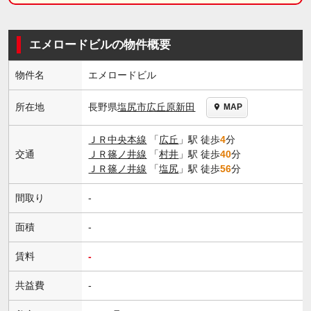
エメロードビルの物件概要
物件名
エメロードビル
長野県
塩尻市
広丘原新田
所在地
MAP
ＪＲ中央本線
「
広丘
」駅 徒歩
4
分
交通
ＪＲ篠ノ井線
「
村井
」駅 徒歩
40
分
ＪＲ篠ノ井線
「
塩尻
」駅 徒歩
56
分
間取り
-
面積
-
賃料
-
共益費
-