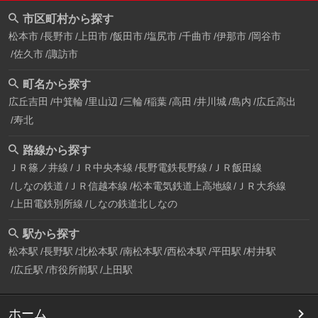
市区町村から探す
松本市
長野市
上田市
飯田市
塩尻市
千曲市
伊那市
岡谷市
佐久市
諏訪市
町名から探す
広丘吉田
中箕輪
里山辺
三輪
稲葉
高田
井川城
島内
広丘高出
寿北
路線から探す
ＪＲ篠ノ井線
ＪＲ中央本線
長野電鉄長野線
ＪＲ飯田線
しなの鉄道
ＪＲ信越本線
松本電気鉄道上高地線
ＪＲ大糸線
上田電鉄別所線
しなの鉄道北しなの
駅から探す
松本駅
長野駅
北松本駅
南松本駅
西松本駅
平田駅
村井駅
広丘駅
市役所前駅
上田駅
ホーム