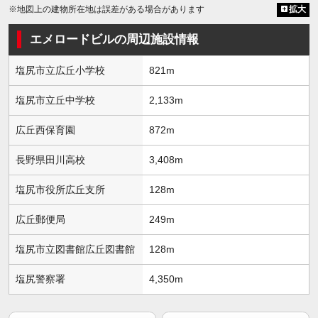
※地図上の建物所在地は誤差がある場合があります
拡大
エメロードビルの周辺施設情報
塩尻市立広丘小学校
821m
塩尻市立丘中学校
2,133m
広丘西保育園
872m
長野県田川高校
3,408m
塩尻市役所広丘支所
128m
広丘郵便局
249m
塩尻市立図書館広丘図書館
128m
塩尻警察署
4,350m