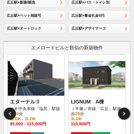
広丘駅×新築/築浅
広丘駅×バス・トイレ別
広丘駅×ペット相談可
広丘駅×敷金礼金0円
広丘駅×オートロック
広丘駅×デザイナーズ
エメロードビルと類似の新築物件
エターナルⅡ
LIGNUM A棟
ＪＲ中央本線「塩尻」駅徒
ＪＲ篠ノ井線「広丘」駅徒
歩
24
分
歩
29
分
1LDK - 2LDK
3LDK
1
95,000 - 115,000円
110,000円
6