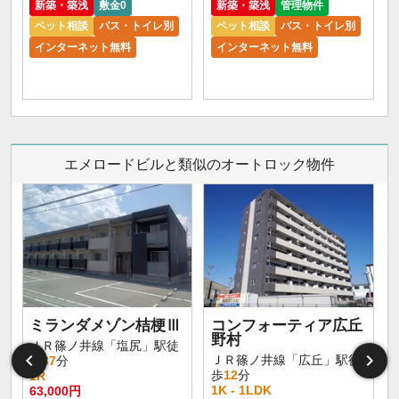
新築・築浅
敷金0
新築・築浅
管理物件
ペット相談
バス・トイレ別
ペット相談
バス・トイレ別
インターネット無料
インターネット無料
エメロードビルと類似のオートロック物件
ミランダメゾン桔梗Ⅲ
コンフォーティア広丘
野村
ＪＲ篠ノ井線「塩尻」駅徒
ＪＲ篠ノ井線「広丘」駅徒
歩
37
分
歩
12
分
1R
1K - 1LDK
63,000円
7