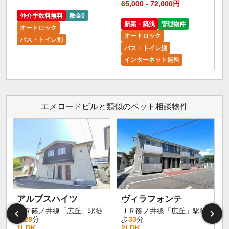
65,000 - 72,000円
仲介手数料無料
敷金0
新築・築浅
管理物件
オートロック
オートロック
バス・トイレ別
バス・トイレ別
インターネット無料
エメロードビルと類似のペット相談物件
アルプスハイツ
ヴィラフォンテ
ＪＲ篠ノ井線「広丘」駅徒
ＪＲ篠ノ井線「広丘」駅徒
歩
28
分
歩
33
分
1LDK
2LDK