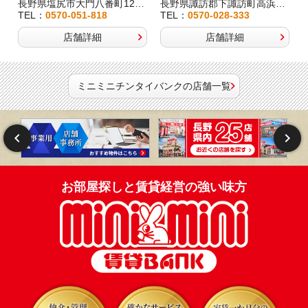
2
長野県塩尻市大門八番町12-29
長野県諏訪郡下諏訪町高浜6191-3
TEL：
0570-051-818
TEL：
0570-028-333
店舗詳細
店舗詳細
ミニミニチンタイバンクの店舗一覧
お部屋探しと賃貸経営の強い味方