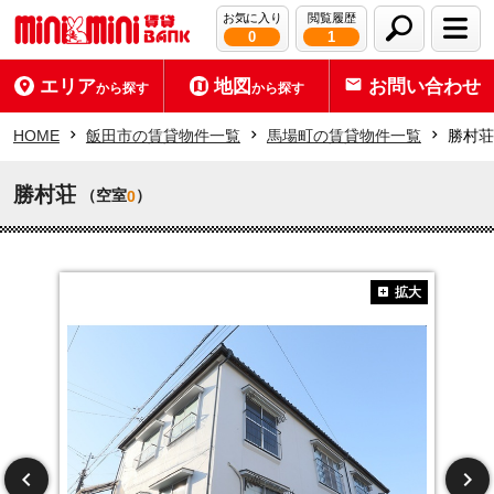
お気に入り
閲覧履歴
0
1
エリア
地図
お問い合わせ
から探す
から探す
HOME
飯田市の賃貸物件一覧
馬場町の賃貸物件一覧
勝村荘
勝村荘
（空室
）
0
拡大