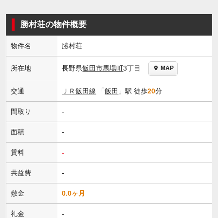
勝村荘の物件概要
物件名
勝村荘
長野県
飯田市
馬場町
3丁目
所在地
MAP
交通
ＪＲ飯田線
「
飯田
」駅 徒歩
20
分
間取り
-
面積
-
賃料
-
共益費
-
敷金
0.0ヶ月
礼金
-