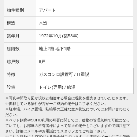
物件種別
アパート
構造
木造
築年月
1972年10月(築53年)
総階数
地上2階 地下1階
総戸数
8戸
特徴
ガスコンロ設置可 / IT重説
設備
トイレ(専用) / 給湯
※写真や間取り図が現状と相違する場合は現状を優先させていただきます。
※掲載している物件が万が一ご成約の場合はご了承ください。
※駐車場、バイク置場、駐輪場の正確な空き状況についてはお問い合わせく
ださい。
※ペット飼育やSOHO利用の可否に関しては、建物の管理規約で可能になっ
ていても、お部屋の所有者様によって禁止の場合もございますので御注意下
さい。詳細はメールやお電話にてスタッフまでご相談下さい。
※こちら以外にも空室がある場合がございます。お電話かメールにてお気軽