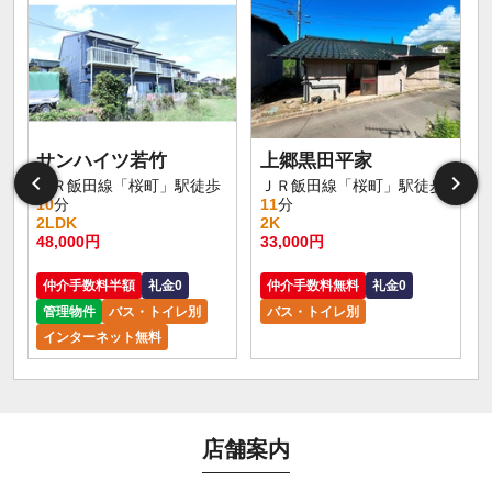
サンハイツ若竹
上郷黒田平家
ＪＲ飯田線「桜町」駅徒歩
ＪＲ飯田線「桜町」駅徒歩
10
分
11
分
2LDK
2K
48,000円
33,000円
仲介手数料半額
礼金0
仲介手数料無料
礼金0
管理物件
バス・トイレ別
バス・トイレ別
インターネット無料
店舗案内