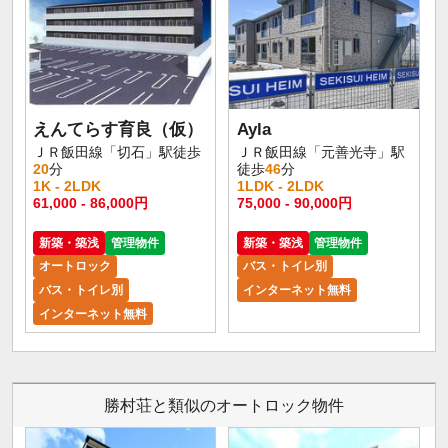
えんてらす育良（仮）
Ayla
ＪＲ飯田線「切石」駅徒歩
ＪＲ飯田線「元善光寺」駅
20
分
徒歩
46
分
1K - 2LDK
1LDK - 2LDK
61,000 - 86,000円
75,000 - 90,000円
新築・築浅
管理物件
新築・築浅
管理物件
オートロック
バス・トイレ別
バス・トイレ別
インターネット無料
インターネット無料
勝村荘と類似のオートロック物件