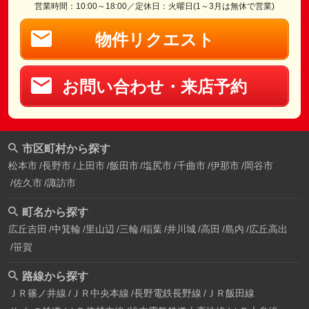
営業時間：10:00～18:00／定休日：火曜日(1～3月は無休で営業)
物件リクエスト
お問い合わせ・来店予約
市区町村から探す
松本市
長野市
上田市
飯田市
塩尻市
千曲市
伊那市
岡谷市
佐久市
諏訪市
町名から探す
広丘吉田
中箕輪
里山辺
三輪
稲葉
井川城
高田
島内
広丘高出
笹賀
路線から探す
ＪＲ篠ノ井線
ＪＲ中央本線
長野電鉄長野線
ＪＲ飯田線