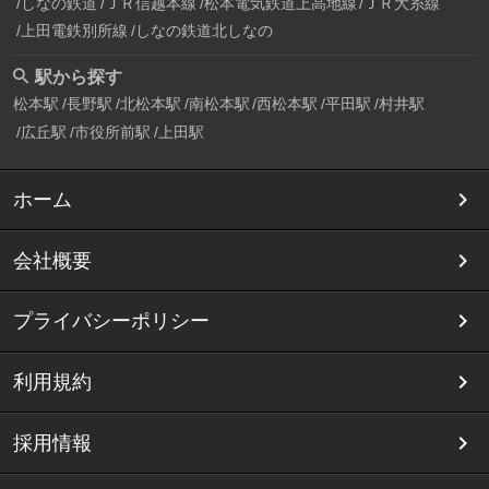
しなの鉄道
ＪＲ信越本線
松本電気鉄道上高地線
ＪＲ大糸線
上田電鉄別所線
しなの鉄道北しなの
駅から探す
松本駅
長野駅
北松本駅
南松本駅
西松本駅
平田駅
村井駅
広丘駅
市役所前駅
上田駅
ホーム
会社概要
プライバシーポリシー
利用規約
採用情報