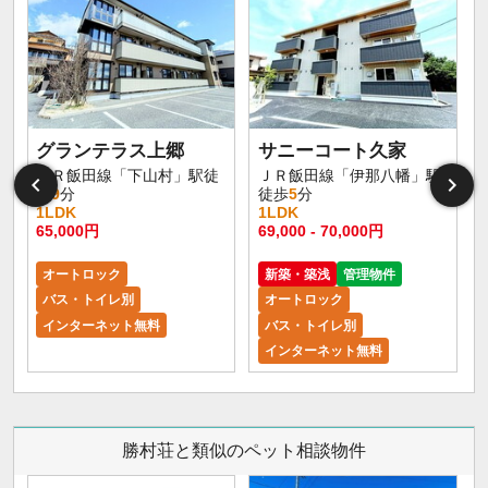
グランテラス上郷
サニーコート久家
ＪＲ飯田線「下山村」駅徒
ＪＲ飯田線「伊那八幡」駅
歩
9
分
徒歩
5
分
1LDK
1LDK
65,000円
69,000 - 70,000円
オートロック
新築・築浅
管理物件
バス・トイレ別
オートロック
インターネット無料
バス・トイレ別
インターネット無料
勝村荘と類似のペット相談物件