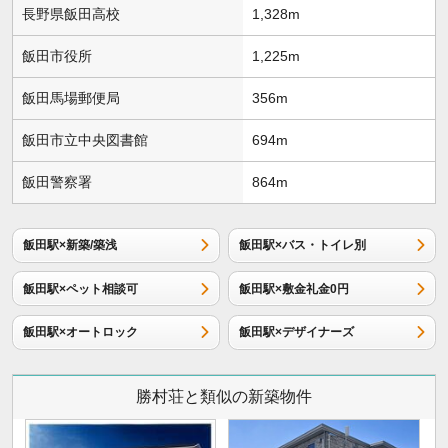
長野県飯田高校
1,328m
飯田市役所
1,225m
飯田馬場郵便局
356m
飯田市立中央図書館
694m
飯田警察署
864m
飯田駅×新築/築浅
飯田駅×バス・トイレ別
飯田駅×ペット相談可
飯田駅×敷金礼金0円
飯田駅×オートロック
飯田駅×デザイナーズ
勝村荘と類似の新築物件