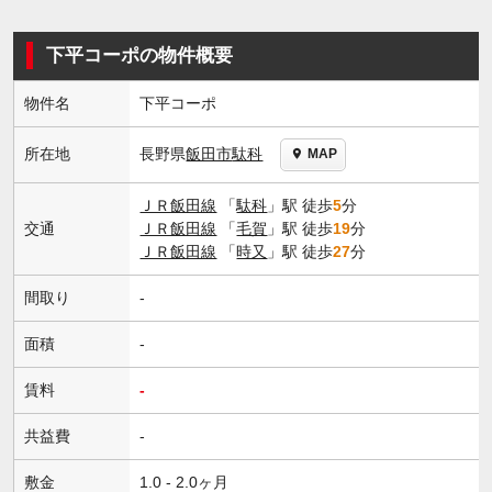
下平コーポの物件概要
物件名
下平コーポ
長野県
飯田市
駄科
所在地
MAP
ＪＲ飯田線
「
駄科
」駅 徒歩
5
分
交通
ＪＲ飯田線
「
毛賀
」駅 徒歩
19
分
ＪＲ飯田線
「
時又
」駅 徒歩
27
分
間取り
-
面積
-
賃料
-
共益費
-
敷金
1.0 - 2.0ヶ月