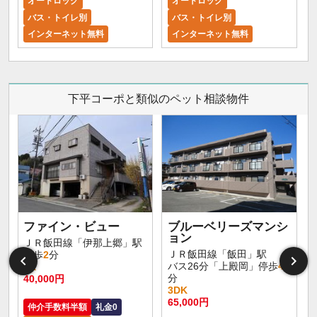
オートロック
オートロック
バス・トイレ別
バス・トイレ別
インターネット無料
インターネット無料
下平コーポと類似のペット相談物件
ファイン・ビュー
ブルーベリーズマンシ
ョン
ＪＲ飯田線「伊那上郷」駅
ＪＲ飯田線「飯田」駅
徒歩
2
分
バス26分「上殿岡」停歩
4
1K
分
40,000円
3DK
65,000円
仲介手数料半額
礼金0