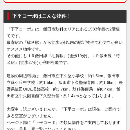
下平コーポはこんな物件！
『下平コーポ』は、飯田市駄科エリアにある1983年築の2階建
てです。
最寄駅の『駄科駅』から徒歩5分以内の駅近物件で利便性が良い
オススメ物件です。
その他にもＪＲ飯田線『毛賀駅』(徒歩19分)、ＪＲ飯田線『時
又駅』(徒歩27分)が利用可能です。
建物の周辺環境は、飯田市立下久堅小学校：約1.5km、飯田市
立緑ケ丘中学校：約1.5km、飯田市下久堅保育園：約1.6km、長
野県飯田OIDE長姫高校：約3.7km、駄科郵便局：約0.4km、飯
田市立中央図書館下久堅分館：約1.4kmとなっております。
大変申し訳ございませんが、『下平コーポ』は現在、ご案内で
きる空室がございません。
ページ下部に『下平コーポ』の類似物件をご案内しております
ので、是非一度ご覧になってください。