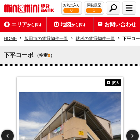
お気に入り
閲覧履歴
0
1
エリア
地図
お問い合わせ
から探す
から探す
HOME
飯田市の賃貸物件一覧
駄科の賃貸物件一覧
下平コー
下平コーポ
（空室
）
0
拡大