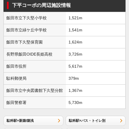
下平コーポの周辺施設情報
飯田市立下久堅小学校
1,521m
飯田市立緑ケ丘中学校
1,541m
飯田市下久堅保育園
1,624m
長野県飯田OIDE長姫高校
3,726m
飯田市役所
5,617m
駄科郵便局
379m
飯田市立中央図書館下久堅分館
1,367m
飯田警察署
5,730m
駄科駅×新築/築浅
駄科駅×バス・トイレ別