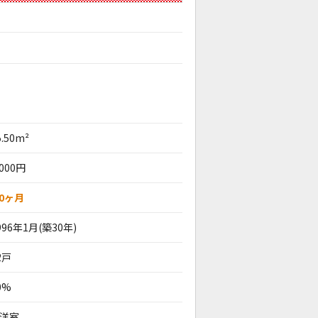
5.50m²
,000円
.0ヶ月
996年1月(築30年)
2戸
0%
ル洋室