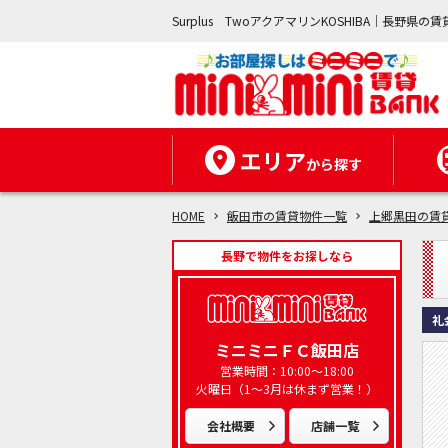
Surplus TwoアクアマリンKOSHIBA｜長野
エリア
から探す
HOME
飯田市の賃貸物件一覧
上郷黒田の賃
長野で物件をお探しなら
礼
ミニミニＦＣ飯田店
営業時間：10:00～18:00
火曜日（1～3月は休まず営業！）
会社概要
店舗一覧