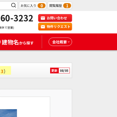
0
1
お気に入り
閲覧履歴
-60-3232
お問い合わせ
物件リクエスト
無休で営業)
建物名
会社概要
から探す
室
3
）
更新
08/05