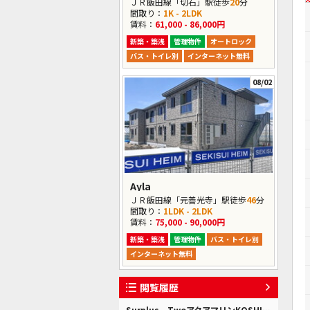
ＪＲ飯田線「切石」駅徒歩
20
分
間取り：
1K - 2LDK
賃料：
61,000 - 86,000円
新築・築浅
管理物件
オートロック
バス・トイレ別
インターネット無料
08/02
Ayla
ＪＲ飯田線「元善光寺」駅徒歩
46
分
間取り：
1LDK - 2LDK
賃料：
75,000 - 90,000円
新築・築浅
管理物件
バス・トイレ別
インターネット無料
閲覧履歴
Surplus TwoアクアマリンKOSHIBA