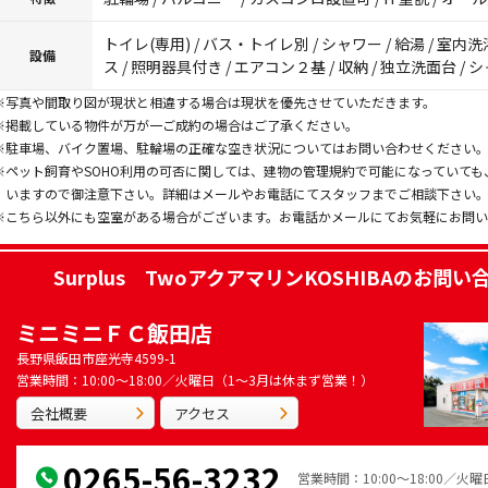
トイレ(専用) / バス・トイレ別 / シャワー / 給湯 / 室
設備
ス / 照明器具付き / エアコン２基 / 収納 / 独立洗面台 /
※写真や間取り図が現状と相違する場合は現状を優先させていただきます。
※掲載している物件が万が一ご成約の場合はご了承ください。
※駐車場、バイク置場、駐輪場の正確な空き状況についてはお問い合わせください
※ペット飼育やSOHO利用の可否に関しては、建物の管理規約で可能になっていて
いますので御注意下さい。詳細はメールやお電話にてスタッフまでご相談下さい
※こちら以外にも空室がある場合がございます。お電話かメールにてお気軽にお問
Surplus TwoアクアマリンKOSHIBA
のお問い
ミニミニＦＣ飯田店
長野県飯田市座光寺4599-1
営業時間：10:00～18:00／火曜日（1～3月は休まず営業！）
会社概要
アクセス
0265-56-3232
営業時間：10:00～18:00／