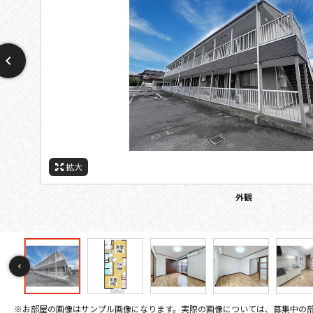
拡大
拡大
拡大
拡大
拡大
拡大
拡大
拡大
拡大
拡大
拡大
拡大
拡大
拡大
拡大
拡大
拡大
拡大
拡大
拡大
拡大
拡大
拡大
拡大
拡大
拡大
拡大
拡大
拡大
間取
周辺施設：幼稚園・保育園
周辺施設：高校・高専
周辺施設：郵便局
周辺施設：中学校
周辺施設：小学校
周辺施設：役所
セキュリティ
バルコニー
その他画像
キッチン
キッチン
トイレ
外観
居間
居間
居間
寝室
寝室
風呂
風呂
収納
収納
洗面
設備
設備
玄関
玄関
眺望
間取り
※お部屋の画像はサンプル画像になります。実際の画像については、募集中の