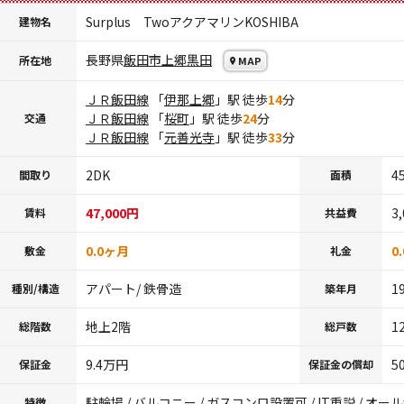
Surplus TwoアクアマリンKOSHIBA
建物名
長野県
飯田市
上郷黒田
所在地
MAP
ＪＲ飯田線
「
伊那上郷
」駅 徒歩
14
分
ＪＲ飯田線
「
桜町
」駅 徒歩
24
分
交通
ＪＲ飯田線
「
元善光寺
」駅 徒歩
33
分
2DK
4
間取り
面積
47,000円
3
賃料
共益費
0.0ヶ月
0
敷金
礼金
アパート/ 鉄骨造
1
種別/構造
築年月
地上2階
1
総階数
総戸数
9.4万円
5
保証金
保証金の償却
駐輪場 / バルコニー / ガスコンロ設置可 / IT重説 / オー
特徴