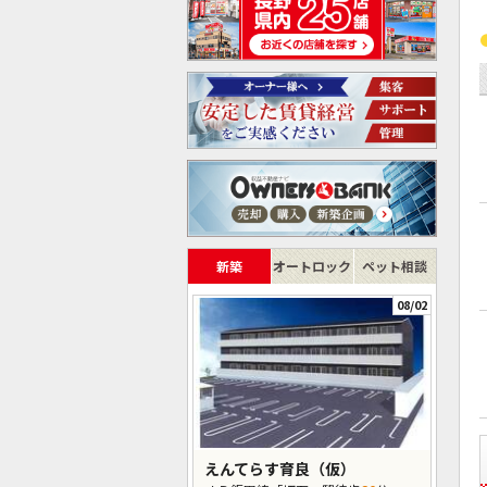
新築
オートロック
ペット相談
08/02
えんてらす育良（仮）