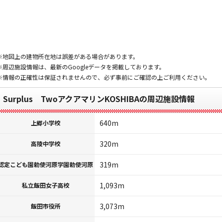
※地図上の建物所在地は誤差がある場合があります。
※周辺施設情報は、最新のGoogleデータを掲載しております。
※情報の正確性は保証されませんので、必ず事前にご確認の上ご利用ください。
Surplus TwoアクアマリンKOSHIBAの周辺施設情報
640m
上郷小学校
320m
高陵中学校
319m
認定こども園勅使河原学園勅使河原
1,093m
私立飯田女子高校
3,073m
飯田市役所