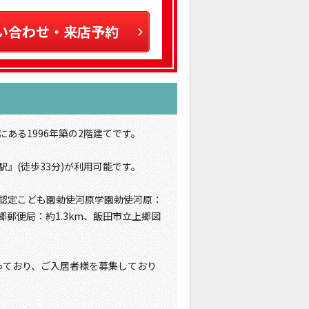
い合わせ・来店予約
アにある1996年築の2階建てです。
』(徒歩33分)が利用可能です。
m、認定こども園勅使河原学園勅使河原：
上郷郵便局：約1.3km、飯田市立上郷図
となっており、ご入居者様を募集しており