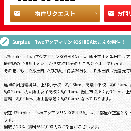
物件リクエスト
お問
Surplus TwoアクアマリンKOSHIBA
はこんな物件！
『Surplus TwoアクアマリンKOSHIBA』は、飯田市上郷黒田エリ
最寄駅の『伊那上郷駅』から徒歩14分のところに立地しています。
その他にもＪＲ飯田線『桜町駅』(徒歩24分)、ＪＲ飯田線『元善光寺駅
建物の周辺環境は、上郷小学校：約0.6km、高陵中学校：約0.3k
約0.3km、私立飯田女子高校：約1.1km、飯田市役所：約3.1km、
書館：約0.9km、飯田警察署：約2.0kmとなっております。
現在『Surplus TwoアクアマリンKOSHIBA』は、3部屋が空室
ます。
間取り2DK、賃料が47,000円のお部屋がございます。