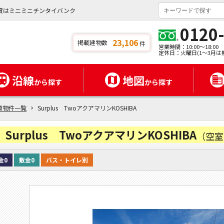
県の賃貸はミニミニチンタイバンク
0120
23,106
掲載建物数
件
営業時間：10:00～18:00
定休日：火曜日(1～3月は
沿線
地図
から探す
から探す
貸物件一覧
Surplus TwoアクアマリンKOSHIBA
Surplus TwoアクアマリンKOSHIBA
（空
金0
敷金0
バス・トイレ別