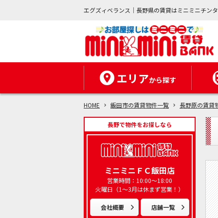
エグズィベランス｜長野県の賃貸はミニミニチン
エリア
から探す
HOME
飯田市の賃貸物件一覧
長野原の賃貸
長野で物件をお探しなら
ミニミニＦＣ飯田店
営業時間：10:00～18:00
火曜日（1～3月は休まず営業！）
会社概要
店舗一覧