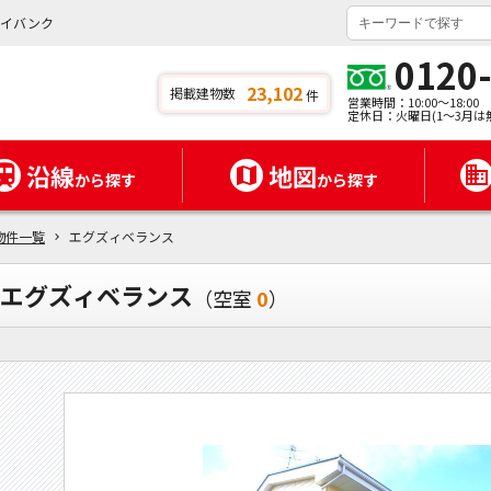
タイバンク
0120
23,102
掲載建物数
件
営業時間：10:00～18:00
定休日：火曜日(1～3月は
沿線
地図
から探す
から探す
物件一覧
エグズィベランス
エグズィベランス
（空室
0
）