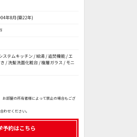
004年8月(築22年)
戸
システムキッチン / 給湯 / 追焚機能 / エ
 / 洗髪洗面化粧台 / 複層ガラス / モニ
。
も、お部屋の所有者様によって禁止の場合もござ
。
い合わせください。
学予約はこちら