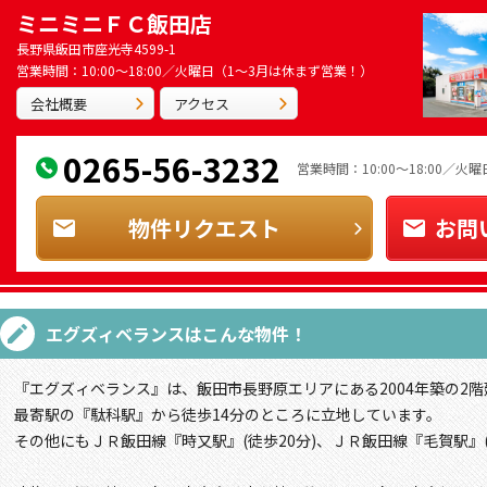
ミニミニＦＣ飯田店
長野県飯田市座光寺4599-1
営業時間：10:00～18:00／火曜日（1～3月は休まず営業！）
会社概要
アクセス
0265-56-3232
営業時間：10:00～18:00／
物件リクエスト
お問
エグズィベランス
はこんな物件！
『エグズィベランス』は、飯田市長野原エリアにある2004年築の2
最寄駅の『駄科駅』から徒歩14分のところに立地しています。
その他にもＪＲ飯田線『時又駅』(徒歩20分)、ＪＲ飯田線『毛賀駅』(