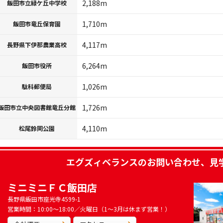
2,188m
飯田市立緑ケ丘中学校
1,710m
飯田市竜丘保育園
4,117m
長野県下伊那農業高校
6,264m
飯田市役所
1,026m
駄科郵便局
1,726m
飯田市立中央図書館竜丘分館
4,110m
松尾鈴岡公園
エグズィベランス
のお問い合わせ、見
ミニミニＦＣ飯田店
長野県飯田市座光寺4599-1
営業時間：10:00～18:00／火曜日（1～3月は休まず営業！）