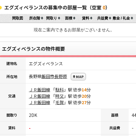
エグズィベランスの募集中の部屋一覧（空室
0
）
間取図
所在階
間取り
面積
賃料
共益費
敷金 / 礼金
現在ご案内できるお部屋がございません。
エグズィベランスの物件概要
エグズィベランス
建物名
長野県
飯田市
長野原
所在地
MAP
ＪＲ飯田線
「
駄科
」駅 徒歩
14
分
ＪＲ飯田線
「
時又
」駅 徒歩
20
分
交通
ＪＲ飯田線
「
毛賀
」駅 徒歩
27
分
2DK
44
間取り
面積
-
-
賃料
共益費