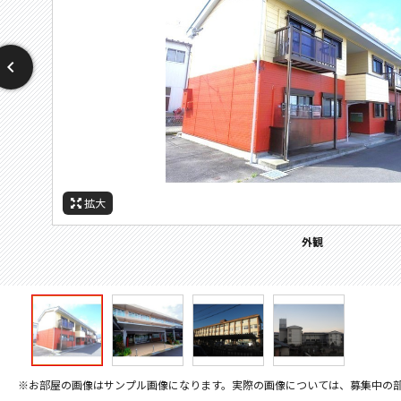
拡大
拡大
拡大
拡大
周辺施設：高校・高専
周辺施設：中学校
周辺施設：役所
外観
※お部屋の画像はサンプル画像になります。実際の画像については、募集中の