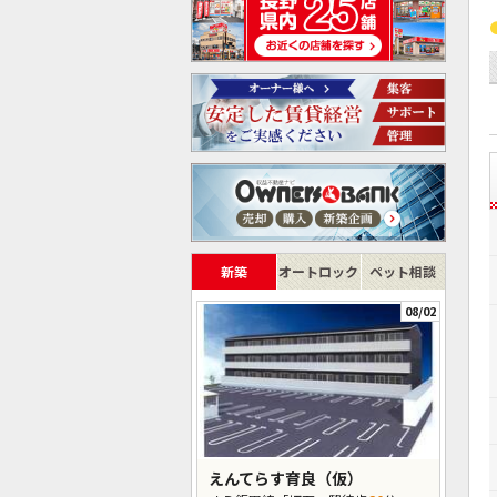
新築
オートロック
ペット相談
08/02
えんてらす育良（仮）