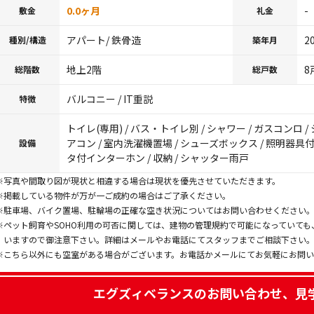
0.0ヶ月
-
敷金
礼金
アパート/ 鉄骨造
2
種別/構造
築年月
地上2階
8
総階数
総戸数
バルコニー / IT重説
特徴
トイレ(専用) / バス・トイレ別 / シャワー / ガスコンロ / 
アコン / 室内洗濯機置場 / シューズボックス / 照明器具付き
設備
タ付インターホン / 収納 / シャッター雨戸
※写真や間取り図が現状と相違する場合は現状を優先させていただきます。
※掲載している物件が万が一ご成約の場合はご了承ください。
※駐車場、バイク置場、駐輪場の正確な空き状況についてはお問い合わせください
※ペット飼育やSOHO利用の可否に関しては、建物の管理規約で可能になっていて
いますので御注意下さい。詳細はメールやお電話にてスタッフまでご相談下さい
※こちら以外にも空室がある場合がございます。お電話かメールにてお気軽にお問
エグズィベランス
のお問い合わせ、見