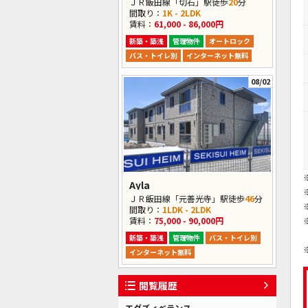
ＪＲ飯田線「切石」駅徒歩
20
分
間取り：
1K - 2LDK
賃料：
61,000 - 86,000円
新築・築浅
管理物件
オートロック
バス・トイレ別
インターネット無料
08/02
Ayla
ＪＲ飯田線「元善光寺」駅徒歩
46
分
間取り：
1LDK - 2LDK
賃料：
75,000 - 90,000円
新築・築浅
管理物件
バス・トイレ別
インターネット無料
閲覧履歴
エグズィベランス