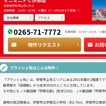
ミニミニＦＣ伊那店
長野県伊那市山寺129-6
営業時間：10:00～18:00／火曜日（1～3月は休まず営業！）
会社概要
アクセス
0265-71-7772
営業時間：10:00～18:00／
物件リクエスト
お問
ブランシェ牧
はこんな物件！
『ブランシェ牧』は、伊那市上牧エリアにある2001年築の2階建てで
最寄駅の『田畑駅』から徒歩20分のところに立地しています。
その他にもＪＲ飯田線『伊那北駅』(徒歩22分)、ＪＲ飯田線『伊那市駅
建物の周辺環境は、伊那市立伊那北小学校：約1.7km、伊那市立東部