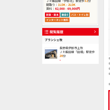
ＪＲ飯田線「伊那北」駅徒歩
32
分
間取り：
1LDK - 2LDK
賃料：
62,000 - 69,000円
新築・築浅
敷金0
バス・トイレ別
インターネット無料
閲覧履歴
ブランシェ牧
長野県伊那市上牧
ＪＲ飯田線「田畑」駅徒歩
20
分
-