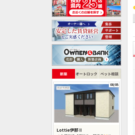
新築
オートロック
ペット相談
08/05
Lottie伊那Ⅱ