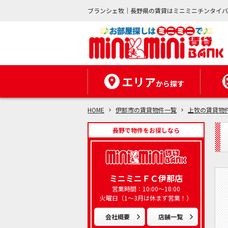
ブランシェ牧｜長野県の賃貸はミニミニチンタイ
エリア
から探す
HOME
伊那市の賃貸物件一覧
上牧の賃貸物
長野で物件をお探しなら
ミニミニＦＣ伊那店
営業時間：10:00～18:00
火曜日（1～3月は休まず営業！）
会社概要
店舗一覧