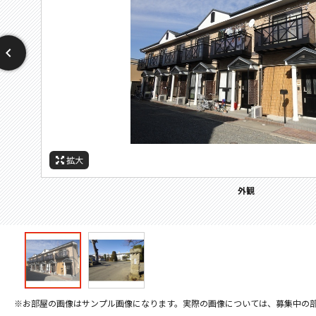
拡大
拡大
周辺施設：高校・高専
外観
※お部屋の画像はサンプル画像になります。実際の画像については、募集中の