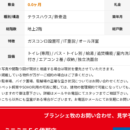
0.0ヶ月
敷金
礼金
テラスハウス/ 鉄骨造
種別/構造
築年月
地上2階
総階数
総戸数
ガスコンロ設置可 / IT重説 / オール洋室
特徴
トイレ(専用) / バス・トイレ別 / 給湯 / 追焚機能 / 室
設備
付き / エアコン２基 / 収納 / 独立洗面台
※写真や間取り図が現状と相違する場合は現状を優先させていただきます。
※掲載している物件が万が一ご成約の場合はご了承ください。
※駐車場、バイク置場、駐輪場の正確な空き状況についてはお問い合わせください
※ペット飼育やSOHO利用の可否に関しては、建物の管理規約で可能になっていて
いますので御注意下さい。詳細はメールやお電話にてスタッフまでご相談下さい
※こちら以外にも空室がある場合がございます。お電話かメールにてお気軽にお問
ブランシェ牧
のお問い合わせ、見学