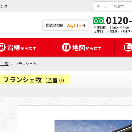
バンク
0120
23,111
掲載建物数
件
営業時間：10:00～18:00
定休日：火曜日(1～3月は
沿線
地図
から探す
から探す
件一覧
ブランシェ牧
ブランシェ牧
（空室
0
）