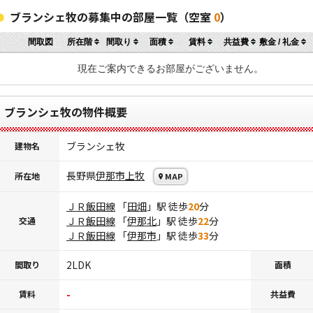
ブランシェ牧の募集中の部屋一覧（空室
0
）
間取図
所在階
間取り
面積
賃料
共益費
敷金 / 礼金
現在ご案内できるお部屋がございません。
ブランシェ牧の物件概要
ブランシェ牧
建物名
長野県
伊那市
上牧
所在地
MAP
ＪＲ飯田線
「
田畑
」駅 徒歩
20
分
ＪＲ飯田線
「
伊那北
」駅 徒歩
22
分
交通
ＪＲ飯田線
「
伊那市
」駅 徒歩
33
分
2LDK
間取り
面積
-
賃料
共益費