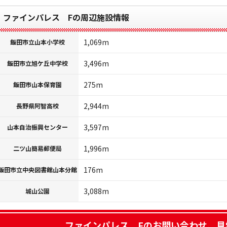
ファインパレス Fの周辺施設情報
1,069m
飯田市立山本小学校
3,496m
飯田市立旭ケ丘中学校
275m
飯田市山本保育園
2,944m
長野県阿智高校
3,597m
山本自治振興センター
1,996m
二ツ山簡易郵便局
176m
飯田市立中央図書館山本分館
3,088m
城山公園
ファインパレス F
のお問い合わせ、見