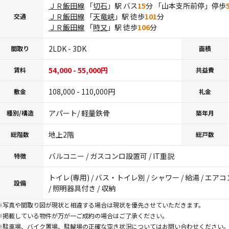
ＪＲ飯田線
「
切石
」駅 バス
15
分 「山本支所前停」停歩
ＪＲ飯田線
「
天竜峡
」駅 徒歩
101
分
交通
ＪＲ飯田線
「
時又
」駅 徒歩
106
分
2LDK - 3DK
間取り
面積
54,000 - 55,000円
賃料
共益費
108,000 - 110,000円
敷金
礼金
アパート/ 軽量鉄骨
種別/構造
築年月
地上2階
総階数
総戸数
バルコニー / ガスコンロ設置可 / IT重説
特徴
トイレ(専用) / バス・トイレ別 / シャワー / 給湯 / エ
設備
/ 照明器具付き / 収納
※写真や間取り図が現状と相違する場合は現状を優先させていただきます。
※掲載している物件が万が一ご成約の場合はご了承ください。
※駐車場、バイク置場、駐輪場の正確な空き状況についてはお問い合わせください