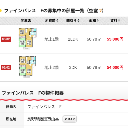
ファインパレス Fの募集中の部屋一覧（空室
2
）
間取図
所在階
間取り
面積
賃料
地上1階
2LDK
50.78㎡
55,000円
08/02
地上2階
3DK
50.78㎡
54,000円
08/02
ファインパレス Fの物件概要
ファインパレス F
建物名
長野県
飯田市
山本
所在地
MAP