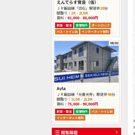
えんてらす育良（仮）
ＪＲ飯田線「切石」駅徒歩
20
分
間取り：
1K - 2LDK
賃料：
61,000 - 86,000円
新築・築浅
管理物件
オートロック
バス・トイレ別
インターネット無料
08/02
Ayla
ＪＲ飯田線「元善光寺」駅徒歩
46
分
間取り：
1LDK - 2LDK
賃料：
75,000 - 90,000円
新築・築浅
管理物件
バス・トイレ別
インターネット無料
閲覧履歴