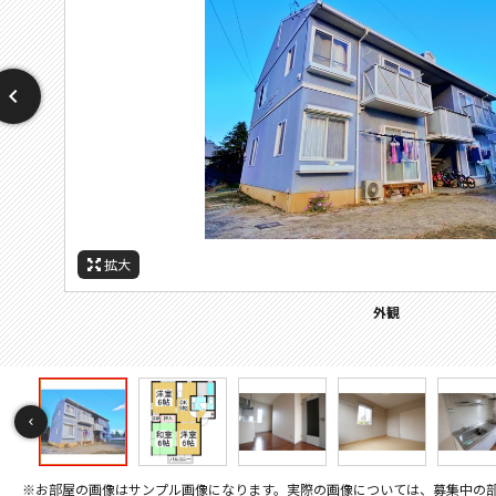
拡大
拡大
拡大
拡大
拡大
拡大
拡大
拡大
拡大
拡大
拡大
拡大
拡大
拡大
拡大
拡大
拡大
拡大
間取
周辺施設：中学校
セキュリティ
バルコニー
その他画像
キッチン
キッチン
トイレ
外観
居間
居間
寝室
風呂
風呂
収納
洗面
設備
玄関
間取り
※お部屋の画像はサンプル画像になります。実際の画像については、募集中の