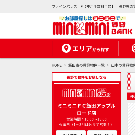
ファインパレス F【仲介手数料半額】｜長野県の
エリア
から探す
HOME
飯田市の賃貸物件一覧
山本の賃貸物
長野で物件をお探しなら
仲
ミニミニＦＣ飯田アップル
ロード店
営業時間：10:00～18:00
火曜日（1～3月は休まず営業！）