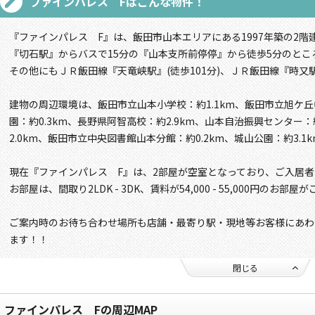
ファインパレス F
はこんな物件！
『ファインパレス F』は、飯田市山本エリアにある1997年築の2階
『切石駅』からバスで15分の『山本支所前停停』から徒歩5分のとこ
その他にもＪＲ飯田線『天竜峡駅』(徒歩101分)、ＪＲ飯田線『時又駅
建物の周辺環境は、飯田市立山本小学校：約1.1km、飯田市立旭ケ丘
園：約0.3km、長野県阿智高校：約2.9km、山本自治振興センター：
2.0km、飯田市立中央図書館山本分館：約0.2km、城山公園：約3.
現在『ファインパレス F』は、2部屋が空室となっており、ご入居
お部屋は、間取り2LDK - 3DK、賃料が54,000 - 55,000円のお部
ご案内時のお待ち合わせ場所も店舗・最寄り駅・現地等お客様にあわ
ます！！
閉じる
ファインパレス Fの周辺MAP