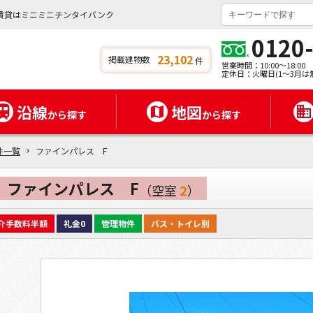
賃貸はミニミニチンタイバンク
0120
23,102
掲載建物数
件
営業時間：10:00～18:00
定休日：火曜日(1～3月は
沿線
地図
から探す
から探す
件一覧
ファインパレス F
ファインパレス F
（空室
2
）
介手数料半額
礼金0
管理物件
バス・トイレ別