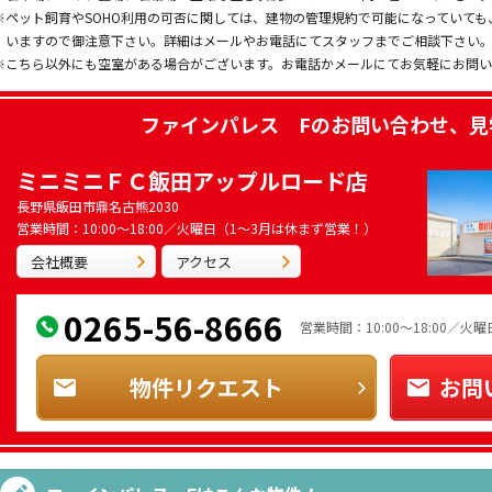
※ペット飼育やSOHO利用の可否に関しては、建物の管理規約で可能になっていて
いますので御注意下さい。詳細はメールやお電話にてスタッフまでご相談下さい
※こちら以外にも空室がある場合がございます。お電話かメールにてお気軽にお問
ファインパレス F
のお問い合わせ、見
ミニミニＦＣ飯田アップルロード店
長野県飯田市鼎名古熊2030
営業時間：10:00～18:00／火曜日（1～3月は休まず営業！）
会社概要
アクセス
0265-56-8666
営業時間：10:00～18:00／
物件リクエスト
お問