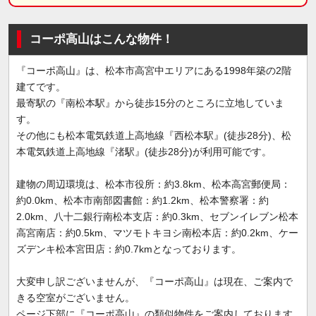
コーポ高山はこんな物件！
『コーポ高山』は、松本市高宮中エリアにある1998年築の2階
建てです。
最寄駅の『南松本駅』から徒歩15分のところに立地していま
す。
その他にも松本電気鉄道上高地線『西松本駅』(徒歩28分)、松
本電気鉄道上高地線『渚駅』(徒歩28分)が利用可能です。
建物の周辺環境は、松本市役所：約3.8km、松本高宮郵便局：
約0.0km、松本市南部図書館：約1.2km、松本警察署：約
2.0km、八十二銀行南松本支店：約0.3km、セブンイレブン松本
高宮南店：約0.5km、マツモトキヨシ南松本店：約0.2km、ケー
ズデンキ松本宮田店：約0.7kmとなっております。
大変申し訳ございませんが、『コーポ高山』は現在、ご案内で
きる空室がございません。
ページ下部に『コーポ高山』の類似物件をご案内しております