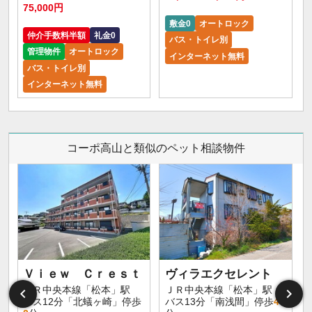
75,000円
敷金0
オートロック
仲介手数料半額
礼金0
バス・トイレ別
管理物件
オートロック
インターネット無料
バス・トイレ別
インターネット無料
コーポ高山と類似のペット相談物件
Ｖｉｅｗ Ｃｒｅｓｔ
ヴィラエクセレント
ＪＲ中央本線「松本」駅
ＪＲ中央本線「松本」駅
バス12分「北蟻ヶ崎」停歩
バス13分「南浅間」停歩
4