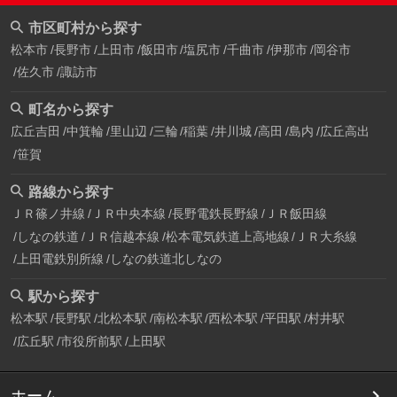
市区町村から探す
松本市
長野市
上田市
飯田市
塩尻市
千曲市
伊那市
岡谷市
佐久市
諏訪市
町名から探す
広丘吉田
中箕輪
里山辺
三輪
稲葉
井川城
高田
島内
広丘高出
笹賀
路線から探す
ＪＲ篠ノ井線
ＪＲ中央本線
長野電鉄長野線
ＪＲ飯田線
しなの鉄道
ＪＲ信越本線
松本電気鉄道上高地線
ＪＲ大糸線
上田電鉄別所線
しなの鉄道北しなの
駅から探す
松本駅
長野駅
北松本駅
南松本駅
西松本駅
平田駅
村井駅
広丘駅
市役所前駅
上田駅
ホーム