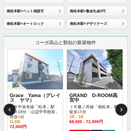
南松本駅×ペット相談可
南松本駅×敷金礼金0円
南松本駅×オートロック
南松本駅×デザイナーズ
コーポ高山と類似の新築物件
Grace Yama（グレイ
GRAND D-ROOM高
ス ヤマ）
宮中
ＪＲ中央本線「松本」駅
ＪＲ篠ノ井線「南松本」駅
バス18分「山辺中学校前」
徒歩
15
分
停歩
1
分
1R - 1K
1LDK
68,000 - 72,000円
72,000円