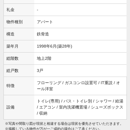
礼金
-
物件種別
アパート
構造
鉄骨造
築年月
1998年6月(築28年)
総階数
地上2階
総戸数
3戸
フローリング / ガスコンロ設置可 / IT重説 / オ
特徴
ール洋室
トイレ(専用) / バス・トイレ別 / シャワー / 給湯
設備
/ エアコン / 室内洗濯機置場 / シューズボックス
/ 収納
※写真や間取り図が現状と相違する場合は現状を優先させていただきます。
※掲載している物件が万が一ご成約の場合はご了承ください。