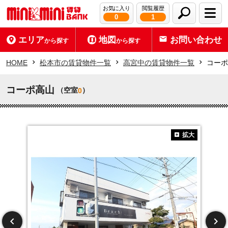
お気に入り
閲覧履歴
0
1
エリア
地図
お問い合わせ
から探す
から探す
HOME
松本市の賃貸物件一覧
高宮中の賃貸物件一覧
コーポ
コーポ高山
（空室
）
0
拡大