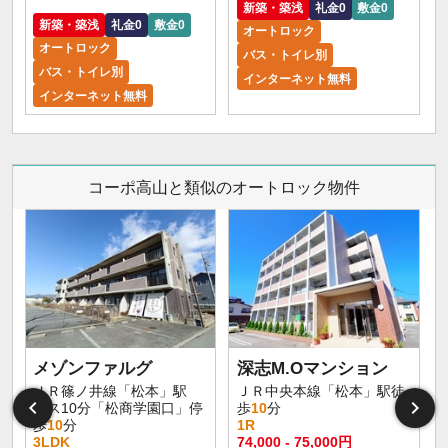
新築・築浅
礼金0
敷金0
新築・築浅
礼金0
敷金0
オートロック
オートロック
バス・トイレ別
バス・トイレ別
インターネット無料
インターネット無料
コーポ高山と類似のオートロック物件
メゾンファルグ
深志M.Oマンション
ＪＲ篠ノ井線「松本」駅
ＪＲ中央本線「松本」駅徒
バス10分「松商学園口」停
歩
10
分
歩
10
分
1R
3LDK
74,000 - 75,000円
9