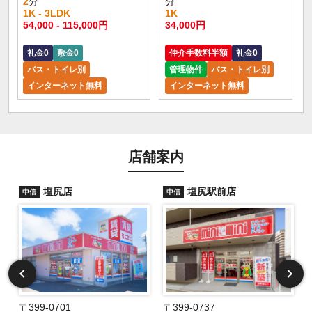
2
分
分
1K - 3LDK
1K
54,000 - 115,000円
34,000円
礼金0
敷金0
仲介手数料半額
礼金0
バス・トイレ別
管理物件
バス・トイレ別
インターネット無料
インターネット無料
店舗案内
塩尻店
塩尻駅前店
中信
中信
〒399-0701
〒399-0737