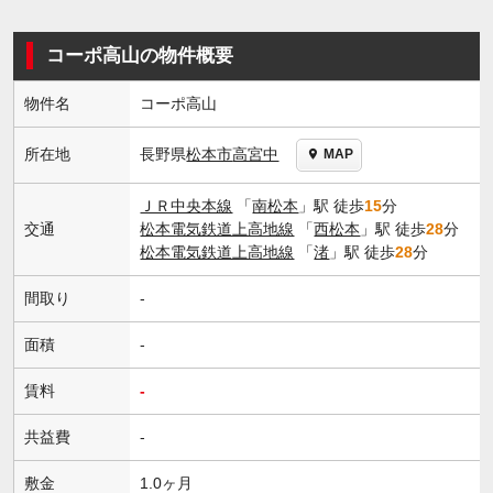
コーポ高山の物件概要
物件名
コーポ高山
長野県
松本市
高宮中
所在地
MAP
ＪＲ中央本線
「
南松本
」駅 徒歩
15
分
交通
松本電気鉄道上高地線
「
西松本
」駅 徒歩
28
分
松本電気鉄道上高地線
「
渚
」駅 徒歩
28
分
間取り
-
面積
-
賃料
-
共益費
-
敷金
1.0ヶ月