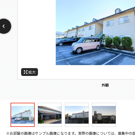
拡大
拡大
拡大
拡大
周辺施設：高校・高専
周辺施設：中学校
周辺施設：役所
外観
※お部屋の画像はサンプル画像になります。実際の画像については、募集中の