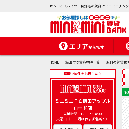
サンライズハイツ｜長野県の賃貸はミニミニチン
エリア
から探す
HOME
飯田市の賃貸物件一覧
駄科の賃貸物
長野で物件をお探しなら
管
ミニミニＦＣ飯田アップル
ロード店
営業時間：10:00～18:00
火曜日（1～3月は休まず営業！）