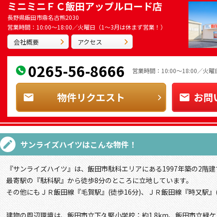
ミニミニＦＣ飯田アップルロード店
長野県飯田市鼎名古熊2030
営業時間：10:00～18:00／火曜日（1～3月は休まず営業！）
会社概要
アクセス
0265-56-8666
営業時間：10:00～18:00／
物件リクエスト
お問
サンライズハイツ
はこんな物件！
『サンライズハイツ』は、飯田市駄科エリアにある1997年築の2階建
最寄駅の『駄科駅』から徒歩8分のところに立地しています。
その他にもＪＲ飯田線『毛賀駅』(徒歩16分)、ＪＲ飯田線『時又駅』(
建物の周辺環境は、飯田市立下久堅小学校：約1.8km、飯田市立緑ケ