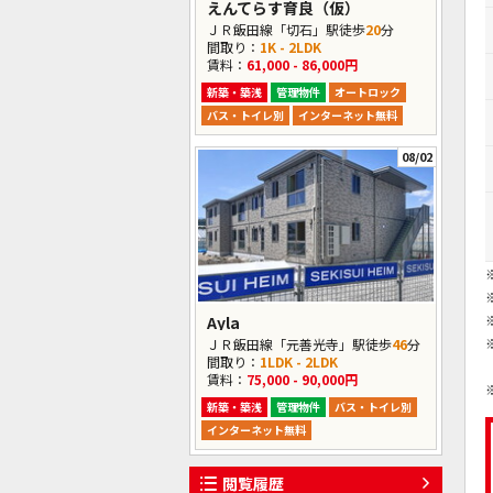
えんてらす育良（仮）
ＪＲ飯田線「切石」駅徒歩
20
分
間取り：
1K - 2LDK
賃料：
61,000 - 86,000円
新築・築浅
管理物件
オートロック
バス・トイレ別
インターネット無料
08/02
Ayla
ＪＲ飯田線「元善光寺」駅徒歩
46
分
間取り：
1LDK - 2LDK
賃料：
75,000 - 90,000円
新築・築浅
管理物件
バス・トイレ別
インターネット無料
閲覧履歴