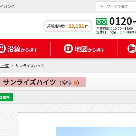
タイバンク
0120
23,102
掲載建物数
件
営業時間：10:00～18:00
定休日：火曜日(1～3月は
沿線
地図
から探す
から探す
件一覧
サンライズハイツ
サンライズハイツ
（空室
0
）
理物件