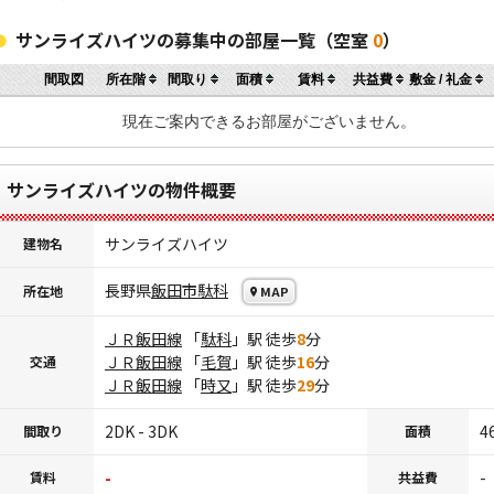
サンライズハイツの募集中の部屋一覧（空室
0
）
間取図
所在階
間取り
面積
賃料
共益費
敷金 / 礼金
現在ご案内できるお部屋がございません。
サンライズハイツの物件概要
サンライズハイツ
建物名
長野県
飯田市
駄科
所在地
MAP
ＪＲ飯田線
「
駄科
」駅 徒歩
8
分
ＪＲ飯田線
「
毛賀
」駅 徒歩
16
分
交通
ＪＲ飯田線
「
時又
」駅 徒歩
29
分
2DK - 3DK
4
間取り
面積
-
-
賃料
共益費