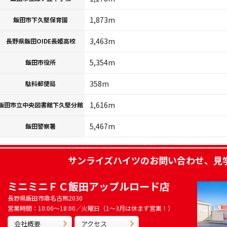
1,873m
飯田市下久堅保育園
3,463m
長野県飯田OIDE長姫高校
5,354m
飯田市役所
358m
駄科郵便局
1,616m
飯田市立中央図書館下久堅分館
5,467m
飯田警察署
サンライズハイツ
のお問い合わせ、見
ミニミニＦＣ飯田アップルロード店
長野県飯田市鼎名古熊2030
営業時間：10:00～18:00／火曜日（1～3月は休まず営業！）
会社概要
アクセス