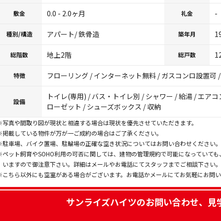
0.0 - 2.0ヶ月
-
敷金
礼金
アパート/ 鉄骨造
1
種別/構造
築年月
地上2階
1
総階数
総戸数
フローリング / インターネット無料 / ガスコンロ設置可 / 
特徴
トイレ(専用) / バス・トイレ別 / シャワー / 給湯 / エアコ
設備
ローゼット / シューズボックス / 収納
※写真や間取り図が現状と相違する場合は現状を優先させていただきます。
※掲載している物件が万が一ご成約の場合はご了承ください。
※駐車場、バイク置場、駐輪場の正確な空き状況についてはお問い合わせください
※ペット飼育やSOHO利用の可否に関しては、建物の管理規約で可能になっていて
いますので御注意下さい。詳細はメールやお電話にてスタッフまでご相談下さい
※こちら以外にも空室がある場合がございます。お電話かメールにてお気軽にお問
サンライズハイツ
のお問い合わせ、見