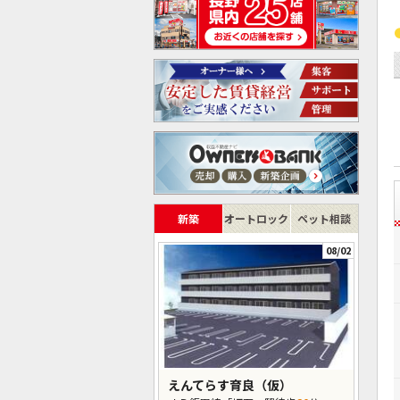
新築
オートロック
ペット相談
08/02
えんてらす育良（仮）