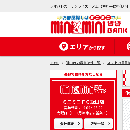
レオパレス サンライズ宮ノ上【仲介手数料無料
エリア
から探す
HOME
飯田市の賃貸物件一覧
宮ノ上の賃貸
長野で物件をお探しなら
仲
ミニミニＦＣ飯田店
営業時間：10:00～18:00
火曜日（1～3月は休まず営業！）
会社概要
店舗一覧