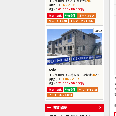
ＪＲ飯田線「切石」駅徒歩
20
分
間取り：
1K - 2LDK
賃料：
61,000 - 86,000円
新築・築浅
管理物件
オートロック
バス・トイレ別
インターネット無料
08/02
Ayla
ＪＲ飯田線「元善光寺」駅徒歩
46
分
間取り：
1LDK - 2LDK
賃料：
75,000 - 90,000円
新築・築浅
管理物件
バス・トイレ別
インターネット無料
閲覧履歴
レオパレス サンライズ宮ノ上