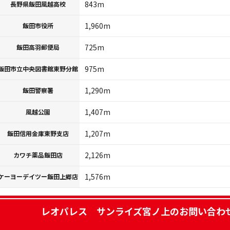
843m
長野県飯田風越高校
1,960m
飯田市役所
725m
飯田高羽郵便局
975m
飯田市立中央図書館東野分館
1,290m
飯田警察署
1,407m
風越公園
1,207m
飯田信用金庫東野支店
2,126m
カワチ薬品飯田店
1,576m
ケーヨーデイツー飯田上郷店
レオパレス サンライズ宮ノ上
のお問い合わ