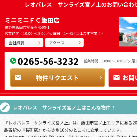
レオパレス サンライズ宮ノ上
のお問い合わ
ミニミニＦＣ飯田店
長野県飯田市座光寺4599-1
営業時間：10:00～18:00／火曜日（1～3月は休まず営業！）
会社概要
アクセス
0265-56-3232
営業時間：10:00～18:00／
物件リクエスト
お問
レオパレス サンライズ宮ノ上
はこんな物件！
『レオパレス サンライズ宮ノ上』は、飯田市宮ノ上エリアにある20
最寄駅の『桜町駅』から徒歩10分のところに立地しています。