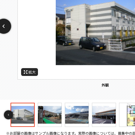
拡大
拡大
拡大
拡大
拡大
拡大
拡大
拡大
拡大
拡大
拡大
拡大
拡大
拡大
拡大
拡大
拡大
拡大
拡大
拡大
拡大
拡大
間取
セキュリティ
その他画像
その他画像
その他画像
その他画像
キッチン
キッチン
外観
居間
居間
寝室
風呂
風呂
収納
洗面
設備
玄関
眺望
間取り
※お部屋の画像はサンプル画像になります。実際の画像については、募集中の