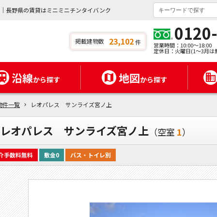
】｜長野県の賃貸はミニミニチンタイバンク
0120
23,102
掲載建物数
件
営業時間：10:00～18:00
定休日：火曜日(1～3月は
沿線
地図
から探す
から探す
物件一覧
レオパレス サンライズ宮ノ上
レオパレス サンライズ宮ノ上
（空室
1
）
介手数料無料
敷金0
バス・トイレ別