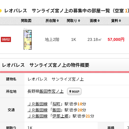
レオパレス サンライズ宮ノ上の募集中の部屋一覧（空室
1
間取図
所在階
間取り
面積
賃料
地上2階
1K
23.18㎡
57,000円
08/02
レオパレス サンライズ宮ノ上の物件概要
レオパレス サンライズ宮ノ上
建物名
長野県
飯田市
宮ノ上
所在地
MAP
ＪＲ飯田線
「
桜町
」駅 徒歩
10
分
ＪＲ飯田線
「
飯田
」駅 徒歩
20
分
交通
ＪＲ飯田線
「
伊那上郷
」駅 徒歩
21
分
1K
間取り
面積