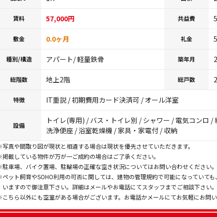
57,000円
賃料
共益費
0.0ヶ月
敷金
礼金
アパート/ 軽量鉄骨
種別/構造
築年月
地上2階
総階数
総戸数
IT重説 / 初期費用カード決済可 / オール洋室
特徴
トイレ(専用) / バス・トイレ別 / シャワー / 電気コンロ / 
設備
洗浄便座 / 浴室乾燥機 / 家具・家電付 / 収納
※写真や間取り図が現状と相違する場合は現状を優先させていただきます。
※掲載している物件が万が一ご成約の場合はご了承ください。
※駐車場、バイク置場、駐輪場の正確な空き状況についてはお問い合わせください
※ペット飼育やSOHO利用の可否に関しては、建物の管理規約で可能になっていて
いますので御注意下さい。詳細はメールやお電話にてスタッフまでご相談下さい
※こちら以外にも空室がある場合がございます。お電話かメールにてお気軽にお問