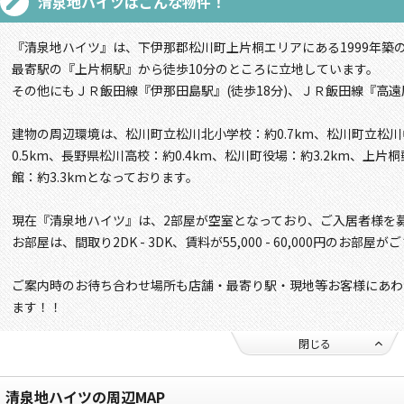
清泉地ハイツ
はこんな物件！
『清泉地ハイツ』は、下伊那郡松川町上片桐エリアにある1999年築
最寄駅の『上片桐駅』から徒歩10分のところに立地しています。
その他にもＪＲ飯田線『伊那田島駅』(徒歩18分)、ＪＲ飯田線『高遠
建物の周辺環境は、松川町立松川北小学校：約0.7km、松川町立松川
0.5km、長野県松川高校：約0.4km、松川町役場：約3.2km、上片
館：約3.3kmとなっております。
現在『清泉地ハイツ』は、2部屋が空室となっており、ご入居者様を
お部屋は、間取り2DK - 3DK、賃料が55,000 - 60,000円のお部屋
ご案内時のお待ち合わせ場所も店舗・最寄り駅・現地等お客様にあわ
ます！！
閉じる
清泉地ハイツの周辺MAP