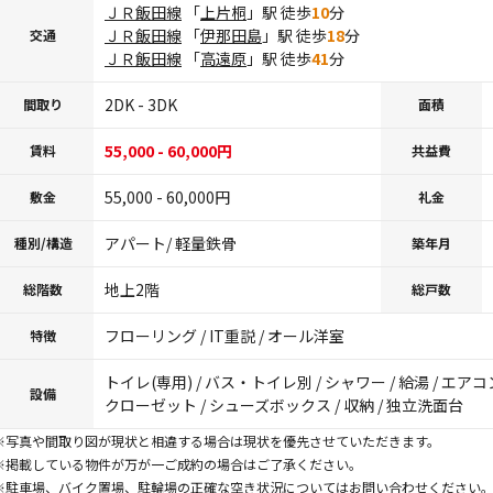
ＪＲ飯田線
「
上片桐
」駅 徒歩
10
分
ＪＲ飯田線
「
伊那田島
」駅 徒歩
18
分
交通
ＪＲ飯田線
「
高遠原
」駅 徒歩
41
分
2DK - 3DK
間取り
面積
55,000 - 60,000円
賃料
共益費
55,000 - 60,000円
敷金
礼金
アパート/ 軽量鉄骨
種別/構造
築年月
地上2階
総階数
総戸数
フローリング / IT重説 / オール洋室
特徴
トイレ(専用) / バス・トイレ別 / シャワー / 給湯 / エア
設備
クローゼット / シューズボックス / 収納 / 独立洗面台
※写真や間取り図が現状と相違する場合は現状を優先させていただきます。
※掲載している物件が万が一ご成約の場合はご了承ください。
※駐車場、バイク置場、駐輪場の正確な空き状況についてはお問い合わせください