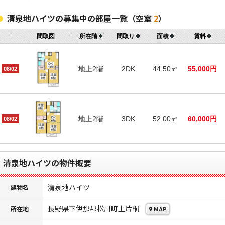
清泉地ハイツの募集中の部屋一覧（空室
2
）
間取図
所在階
間取り
面積
賃料
地上2階
2DK
44.50㎡
55,000円
08/02
地上2階
3DK
52.00㎡
60,000円
08/02
清泉地ハイツの物件概要
清泉地ハイツ
建物名
長野県
下伊那郡松川町
上片桐
所在地
MAP