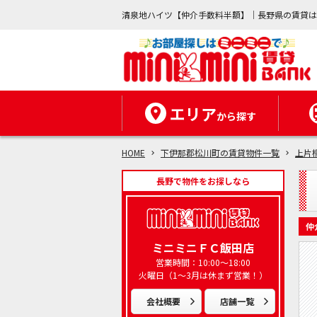
清泉地ハイツ【仲介手数料半額】｜長野県の賃貸
エリア
から探す
HOME
下伊那郡松川町の賃貸物件一覧
上片
長野で物件をお探しなら
仲
ミニミニＦＣ飯田店
営業時間：10:00～18:00
火曜日（1～3月は休まず営業！）
会社概要
店舗一覧