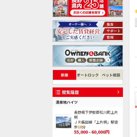
新築
オートロック
ペット相談
閲覧履歴
清泉地ハイツ
長野県下伊那郡松川町上片
桐
ＪＲ飯田線「上片桐」駅徒
歩
10
分
55,000 - 60,000円