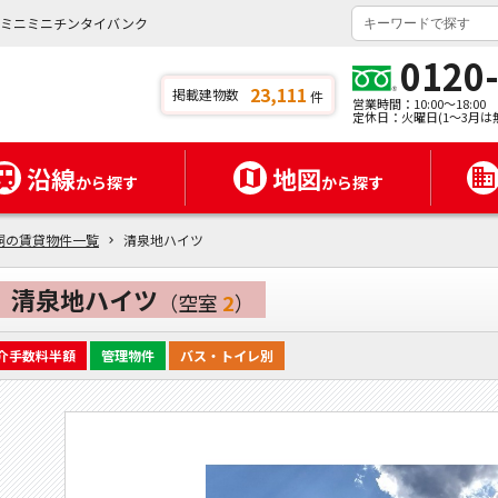
はミニミニチンタイバンク
0120
23,111
掲載建物数
件
営業時間：10:00～18:00
定休日：火曜日(1～3月は
沿線
地図
から探す
から探す
桐の賃貸物件一覧
清泉地ハイツ
清泉地ハイツ
（空室
2
）
介手数料半額
管理物件
バス・トイレ別