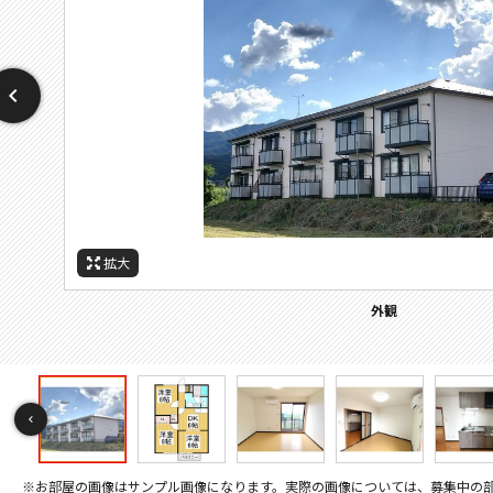
拡大
拡大
拡大
拡大
拡大
拡大
拡大
拡大
拡大
拡大
拡大
拡大
拡大
拡大
拡大
拡大
拡大
拡大
拡大
拡大
拡大
拡大
拡大
拡大
拡大
拡大
拡大
拡大
拡大
間取
周辺施設：幼稚園・保育園
周辺施設：高校・高専
周辺施設：郵便局
周辺施設：中学校
周辺施設：小学校
周辺施設：役所
セキュリティ
バルコニー
その他画像
キッチン
キッチン
キッチン
キッチン
トイレ
外観
居間
居間
寝室
寝室
風呂
風呂
収納
収納
洗面
設備
玄関
玄関
玄関
間取り
※お部屋の画像はサンプル画像になります。実際の画像については、募集中の