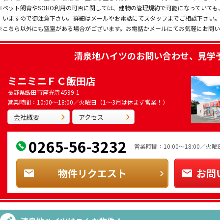
※ペット飼育やSOHO利用の可否に関しては、建物の管理規約で可能になっていて
いますので御注意下さい。詳細はメールやお電話にてスタッフまでご相談下さい
※こちら以外にも空室がある場合がございます。お電話かメールにてお気軽にお問
清泉地ハイツ
のお問い合わせ、見学
ミニミニＦＣ飯田店
長野県飯田市座光寺4599-1
営業時間：10:00～18:00／火曜日（1～3月は休まず営業！）
会社概要
アクセス
0265-56-3232
営業時間：10:00～18:00／
物件リクエスト
お問