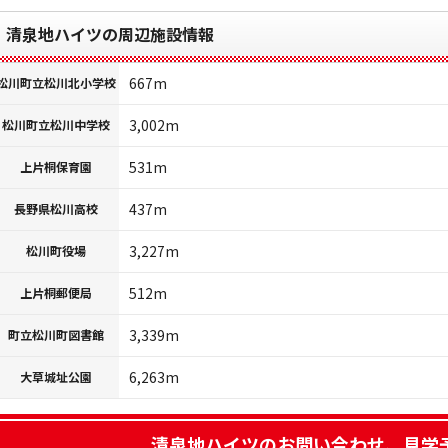
清泉地ハイツの周辺施設情報
667m
松川町立松川北小学校
3,002m
松川町立松川中学校
531m
上片桐保育園
437m
長野県松川高校
3,227m
松川町役場
512m
上片桐郵便局
3,339m
町立松川町図書館
6,263m
大草城址公園
清泉地ハイツ
のお問い合わせ、見学