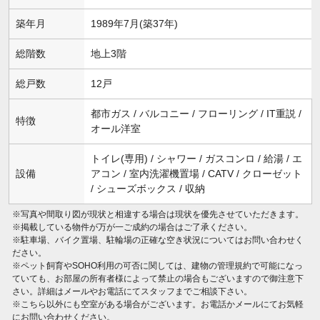
築年月
1989年7月(築37年)
総階数
地上3階
総戸数
12戸
都市ガス / バルコニー / フローリング / IT重説 /
特徴
オール洋室
トイレ(専用) / シャワー / ガスコンロ / 給湯 / エ
設備
アコン / 室内洗濯機置場 / CATV / クローゼット
/ シューズボックス / 収納
※写真や間取り図が現状と相違する場合は現状を優先させていただきます。
※掲載している物件が万が一ご成約の場合はご了承ください。
※駐車場、バイク置場、駐輪場の正確な空き状況についてはお問い合わせく
ださい。
※ペット飼育やSOHO利用の可否に関しては、建物の管理規約で可能になっ
ていても、お部屋の所有者様によって禁止の場合もございますので御注意下
さい。詳細はメールやお電話にてスタッフまでご相談下さい。
※こちら以外にも空室がある場合がございます。お電話かメールにてお気軽
にお問い合わせください。