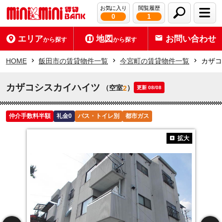
お気に入り
閲覧履歴
0
1
エリア
地図
お問い合わせ
から探す
から探す
HOME
飯田市の賃貸物件一覧
今宮町の賃貸物件一覧
カザコ
カザコシスカイハイツ
（空室
）
2
更新 08/08
仲介手数料半額
礼金0
バス・トイレ別
都市ガス
拡大