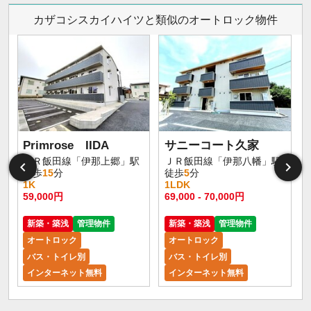
カザコシスカイハイツと類似のオートロック物件
Primrose IIDA
サニーコート久家
ＪＲ飯田線「伊那上郷」駅
ＪＲ飯田線「伊那八幡」駅
徒歩
15
分
徒歩
5
分
1K
1LDK
59,000円
69,000 - 70,000円
新築・築浅
管理物件
新築・築浅
管理物件
オートロック
オートロック
バス・トイレ別
バス・トイレ別
インターネット無料
インターネット無料