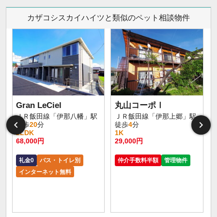
カザコシスカイハイツと類似のペット相談物件
Gran LeCiel
丸山コーポⅠ
ＪＲ飯田線「伊那八幡」駅
ＪＲ飯田線「伊那上郷」駅
徒歩
20
分
徒歩
4
分
2LDK
1K
68,000円
29,000円
礼金0
バス・トイレ別
仲介手数料半額
管理物件
インターネット無料