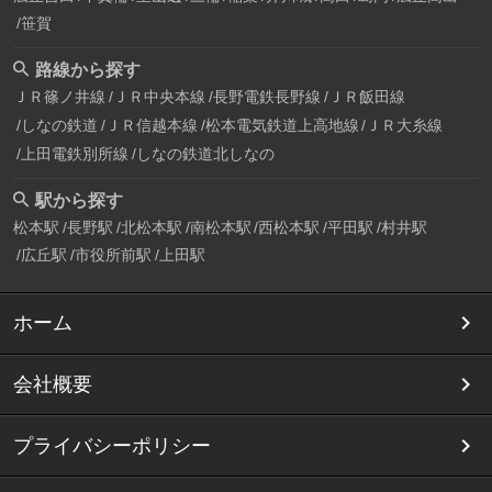
笹賀
路線から探す
ＪＲ篠ノ井線
ＪＲ中央本線
長野電鉄長野線
ＪＲ飯田線
しなの鉄道
ＪＲ信越本線
松本電気鉄道上高地線
ＪＲ大糸線
上田電鉄別所線
しなの鉄道北しなの
駅から探す
松本駅
長野駅
北松本駅
南松本駅
西松本駅
平田駅
村井駅
広丘駅
市役所前駅
上田駅
ホーム
会社概要
プライバシーポリシー