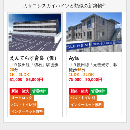
カザコシスカイハイツと類似の新築物件
えんてらす育良（仮）
Ayla
ＪＲ飯田線「切石」駅徒歩
ＪＲ飯田線「元善光寺」駅
20
分
徒歩
46
分
1K - 2LDK
1LDK - 2LDK
61,000 - 86,000円
75,000 - 90,000円
新築・築浅
管理物件
新築・築浅
管理物件
オートロック
バス・トイレ別
バス・トイレ別
インターネット無料
インターネット無料