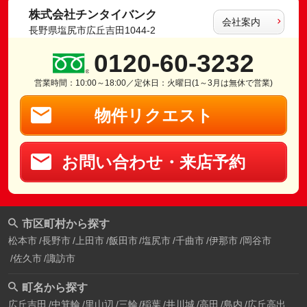
株式会社チンタイバンク
会社案内
長野県塩尻市広丘吉田1044-2
0120-60-3232
営業時間：10:00～18:00／定休日：火曜日(1～3月は無休で営業)
物件リクエスト
お問い合わせ・来店予約
市区町村から探す
松本市
長野市
上田市
飯田市
塩尻市
千曲市
伊那市
岡谷市
佐久市
諏訪市
町名から探す
広丘吉田
中箕輪
里山辺
三輪
稲葉
井川城
高田
島内
広丘高出