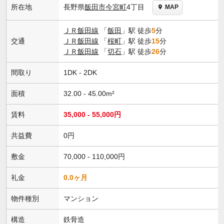
長野県
飯田市
今宮町
4丁目
所在地
MAP
ＪＲ飯田線
「
飯田
」駅 徒歩
5
分
交通
ＪＲ飯田線
「
桜町
」駅 徒歩
15
分
ＪＲ飯田線
「
切石
」駅 徒歩
26
分
間取り
1DK - 2DK
面積
32.00 - 45.00m²
賃料
35,000 - 55,000円
共益費
0円
敷金
70,000 - 110,000円
礼金
0.0ヶ月
物件種別
マンション
構造
鉄骨造