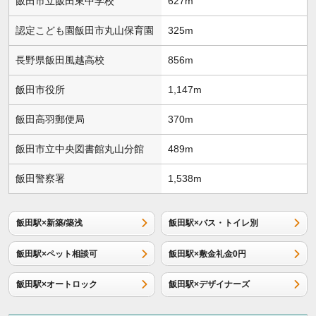
飯田市立飯田東中学校
627m
認定こども園飯田市丸山保育園
325m
長野県飯田風越高校
856m
飯田市役所
1,147m
飯田高羽郵便局
370m
飯田市立中央図書館丸山分館
489m
飯田警察署
1,538m
飯田駅×新築/築浅
飯田駅×バス・トイレ別
飯田駅×ペット相談可
飯田駅×敷金礼金0円
飯田駅×オートロック
飯田駅×デザイナーズ