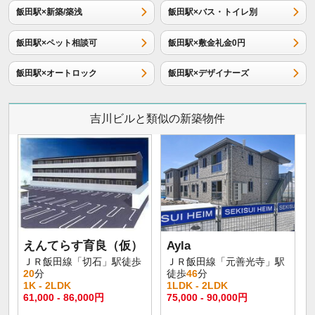
飯田駅×新築/築浅
飯田駅×バス・トイレ別
飯田駅×ペット相談可
飯田駅×敷金礼金0円
飯田駅×オートロック
飯田駅×デザイナーズ
吉川ビルと類似の新築物件
えんてらす育良（仮）
Ayla
ＪＲ飯田線「切石」駅徒歩
ＪＲ飯田線「元善光寺」駅
20
分
徒歩
46
分
1K - 2LDK
1LDK - 2LDK
61,000 - 86,000円
75,000 - 90,000円