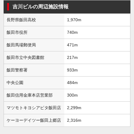
吉川ビルの周辺施設情報
長野県飯田高校
1,970m
飯田市役所
740m
飯田馬場郵便局
471m
飯田市立中央図書館
217m
飯田警察署
933m
中央公園
484m
飯田信用金庫本店営業部
300m
マツモトキヨシアピタ飯田店
2,299m
ケーヨーデイツー飯田上郷店
2,316m