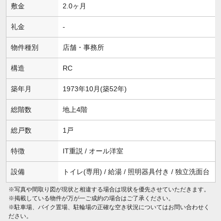
敷金
2.0ヶ月
礼金
-
物件種別
店舗・事務所
構造
RC
築年月
1973年10月(築52年)
総階数
地上4階
総戸数
1戸
特徴
IT重説 / オール洋室
設備
トイレ(専用) / 給湯 / 照明器具付き / 独立洗面台
※写真や間取り図が現状と相違する場合は現状を優先させていただきます。
※掲載している物件が万が一ご成約の場合はご了承ください。
※駐車場、バイク置場、駐輪場の正確な空き状況についてはお問い合わせく
ださい。