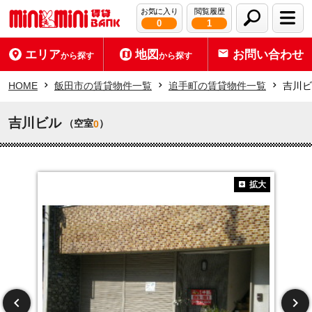
お気に入り
閲覧履歴
0
1
エリア
地図
お問い合わせ
から探す
から探す
HOME
飯田市の賃貸物件一覧
追手町の賃貸物件一覧
吉川ビ
吉川ビル
（空室
）
0
拡大