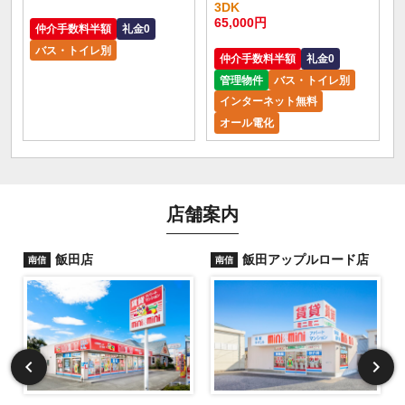
3DK
65,000円
仲介手数料半額
礼金0
バス・トイレ別
仲介手数料半額
礼金0
管理物件
バス・トイレ別
インターネット無料
オール電化
店舗案内
飯田店
飯田アップルロード店
南信
南信