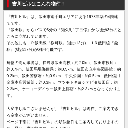
吉川ビルはこんな物件！
『吉川ビル』は、飯田市追手町エリアにある1973年築の4階建
てです。
『飯田駅』からバスで6分の『知久町1丁目停』から徒歩3分のと
ころに立地しています。
その他にもＪＲ飯田線『桜町駅』(徒歩13分)、ＪＲ飯田線『鼎
駅』(徒歩17分)が利用可能です。
建物の周辺環境は、長野県飯田高校：約2.0km、飯田市役所：
約0.7km、飯田馬場郵便局：約0.5km、飯田市立中央図書館：約
0.2km、飯田警察署：約0.9km、中央公園：約0.5km、飯田信用
金庫本店営業部：約0.3km、マツモトキヨシアピタ飯田店：約
2.3km、ケーヨーデイツー飯田上郷店：約2.3kmとなっておりま
す。
大変申し訳ございませんが、『吉川ビル』は現在、ご案内でき
る空室がございません。
ページ下部に『吉川ビル』の類似物件をご案内しておりますの