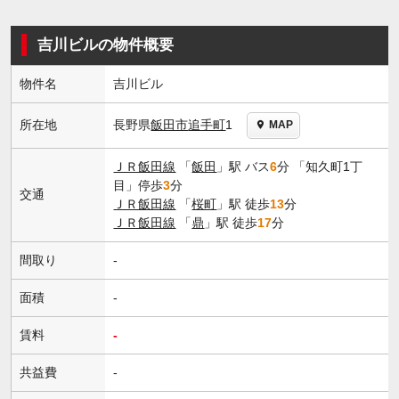
吉川ビルの物件概要
物件名
吉川ビル
長野県
飯田市
追手町
1
所在地
MAP
ＪＲ飯田線
「
飯田
」駅 バス
6
分 「知久町1丁
目」停歩
3
分
交通
ＪＲ飯田線
「
桜町
」駅 徒歩
13
分
ＪＲ飯田線
「
鼎
」駅 徒歩
17
分
間取り
-
面積
-
賃料
-
共益費
-