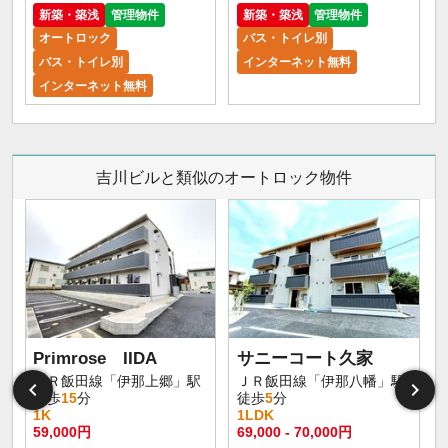
新築・築浅
管理物件
新築・築浅
管理物件
オートロック
バス・トイレ別
バス・トイレ別
インターネット無料
インターネット無料
吉川ビルと類似のオートロック物件
Primrose IIDA
サニーコート久家
ＪＲ飯田線「伊那上郷」駅
ＪＲ飯田線「伊那八幡」駅
徒歩
15
分
徒歩
5
分
1K
1LDK
59,000円
69,000 - 70,000円