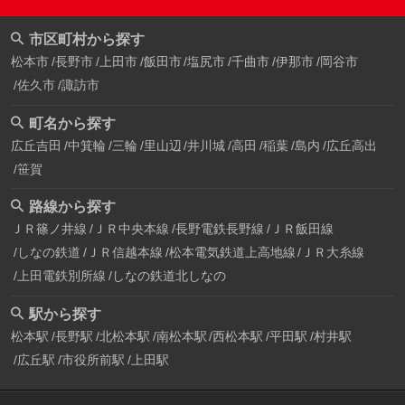
市区町村から探す
松本市
長野市
上田市
飯田市
塩尻市
千曲市
伊那市
岡谷市
佐久市
諏訪市
町名から探す
広丘吉田
中箕輪
三輪
里山辺
井川城
高田
稲葉
島内
広丘高出
笹賀
路線から探す
ＪＲ篠ノ井線
ＪＲ中央本線
長野電鉄長野線
ＪＲ飯田線
しなの鉄道
ＪＲ信越本線
松本電気鉄道上高地線
ＪＲ大糸線
上田電鉄別所線
しなの鉄道北しなの
駅から探す
松本駅
長野駅
北松本駅
南松本駅
西松本駅
平田駅
村井駅
広丘駅
市役所前駅
上田駅