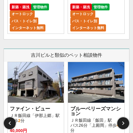
新築・築浅
管理物件
新築・築浅
管理物件
オートロック
オートロック
バス・トイレ別
バス・トイレ別
インターネット無料
インターネット無料
吉川ビルと類似のペット相談物件
ファイン・ビュー
ブルーベリーズマンシ
ョン
ＪＲ飯田線「伊那上郷」駅
ＪＲ飯田線「飯田」駅
徒歩
2
分
バス26分「上殿岡」停歩
4
1K
分
40,000円