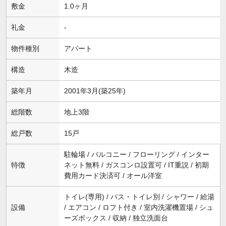
敷金
1.0ヶ月
礼金
-
物件種別
アパート
構造
木造
築年月
2001年3月(築25年)
総階数
地上3階
総戸数
15戸
駐輪場 / バルコニー / フローリング / インター
特徴
ネット無料 / ガスコンロ設置可 / IT重説 / 初期
費用カード決済可 / オール洋室
トイレ(専用) / バス・トイレ別 / シャワー / 給湯
設備
/ エアコン / ロフト付き / 室内洗濯機置場 / シュ
ーズボックス / 収納 / 独立洗面台