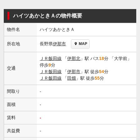
ハイツあかときＡの物件概要
物件名
ハイツあかときＡ
長野県
伊那市
所在地
MAP
ＪＲ飯田線
「
伊那北
」駅 バス
18
分 「大学前」
停歩
9
分
交通
ＪＲ飯田線
「
伊那市
」駅 徒歩
54
分
ＪＲ飯田線
「
田畑
」駅 徒歩
55
分
間取り
-
面積
-
賃料
-
共益費
-