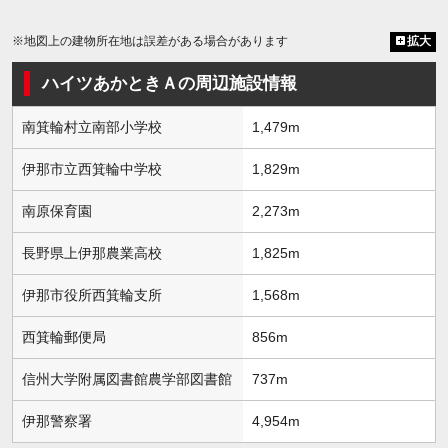
※地図上の建物所在地は誤差がある場合があります
拡大
ハイツあかときＡの周辺施設情報
南箕輪村立南部小学校
1,479m
伊那市立西箕輪中学校
1,829m
南原保育園
2,273m
長野県上伊那農業高校
1,825m
伊那市役所西箕輪支所
1,568m
西箕輪郵便局
856m
信州大学附属図書館農学部図書館
737m
伊那警察署
4,954m