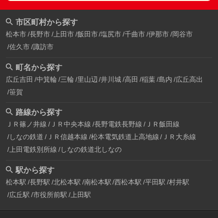
市区町村から探す
松本市
長野市
上田市
飯田市
塩尻市
千曲市
伊那市
岡谷市
佐久市
諏訪市
町名から探す
広丘吉田
中箕輪
三輪
里山辺
井川城
高田
稲葉
島内
広丘高出
笹賀
路線から探す
ＪＲ篠ノ井線
ＪＲ中央本線
長野電鉄長野線
ＪＲ飯田線
しなの鉄道
ＪＲ信越本線
松本電気鉄道上高地線
ＪＲ大糸線
上田電鉄別所線
しなの鉄道北しなの
駅から探す
松本駅
長野駅
北松本駅
南松本駅
西松本駅
平田駅
村井駅
広丘駅
市役所前駅
上田駅