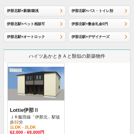
伊那北駅×新築/築浅
伊那北駅×バス・トイレ別
伊那北駅×ペット相談可
伊那北駅×敷金礼金0円
伊那北駅×オートロック
伊那北駅×デザイナーズ
ハイツあかときＡと類似の新築物件
Lottie伊那Ⅱ
ＪＲ飯田線「伊那北」駅徒
歩
32
分
1LDK - 2LDK
62,000 - 69,000円