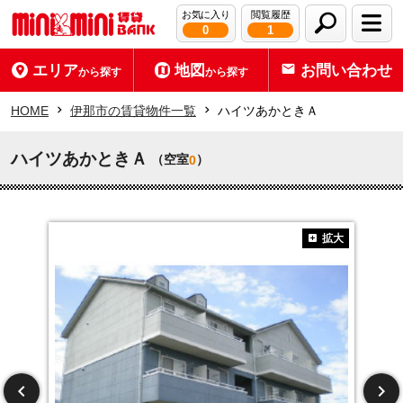
お気に入り
閲覧履歴
0
1
エリア
地図
お問い合わせ
から探す
から探す
HOME
伊那市の賃貸物件一覧
ハイツあかときＡ
ハイツあかときＡ
（空室
）
0
拡大