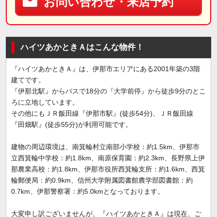
お問い合わせ・来店予約
ハイツあかときＡはこんな物件！
『ハイツあかときＡ』は、伊那市エリアにある2001年築の3階
建てです。
『伊那北駅』からバスで18分の『大学前停』から徒歩9分のとこ
ろに立地しています。
その他にもＪＲ飯田線『伊那市駅』(徒歩54分)、ＪＲ飯田線
『田畑駅』(徒歩55分)が利用可能です。
建物の周辺環境は、南箕輪村立南部小学校：約1.5km、伊那市
立西箕輪中学校：約1.8km、南原保育園：約2.3km、長野県上伊
那農業高校：約1.8km、伊那市役所西箕輪支所：約1.6km、西箕
輪郵便局：約0.9km、信州大学附属図書館農学部図書館：約
0.7km、伊那警察署：約5.0kmとなっております。
大変申し訳ございませんが、『ハイツあかときＡ』は現在、ご