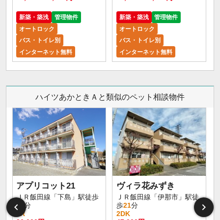
新築・築浅
管理物件
新築・築浅
管理物件
オートロック
オートロック
バス・トイレ別
バス・トイレ別
インターネット無料
インターネット無料
ハイツあかときＡと類似のペット相談物件
アプリコット21
ヴィラ花みずき
ＪＲ飯田線「下島」駅徒歩
ＪＲ飯田線「伊那市」駅徒
12
分
歩
21
分
1R
2DK