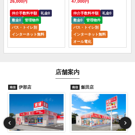
26,000円
47,000円
仲介手数料半額
礼金0
仲介手数料半額
礼金0
敷金0
管理物件
敷金0
管理物件
バス・トイレ別
バス・トイレ別
インターネット無料
インターネット無料
オール電化
店舗案内
伊那店
飯田店
南信
南信