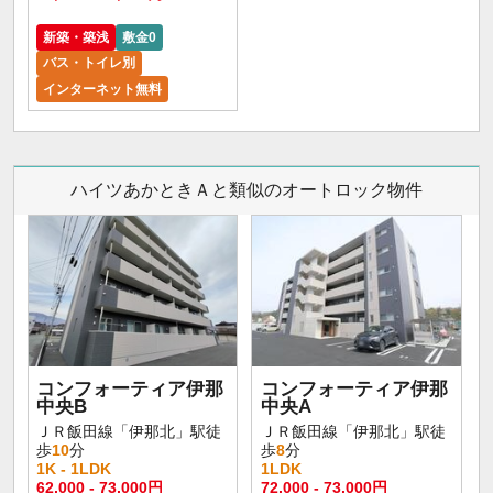
新築・築浅
敷金0
バス・トイレ別
インターネット無料
ハイツあかときＡと類似のオートロック物件
コンフォーティア伊那
コンフォーティア伊那
中央B
中央A
ＪＲ飯田線「伊那北」駅徒
ＪＲ飯田線「伊那北」駅徒
歩
10
分
歩
8
分
1K - 1LDK
1LDK
62,000 - 73,000円
72,000 - 73,000円