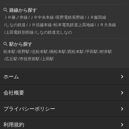
路線から探す
ＪＲ篠ノ井線
ＪＲ中央本線
長野電鉄長野線
ＪＲ飯田線
しなの鉄道
ＪＲ信越本線
松本電気鉄道上高地線
ＪＲ大糸線
上田電鉄別所線
しなの鉄道北しなの
駅から探す
松本駅
長野駅
北松本駅
南松本駅
西松本駅
平田駅
村井駅
広丘駅
市役所前駅
上田駅
ホーム
会社概要
プライバシーポリシー
利用規約