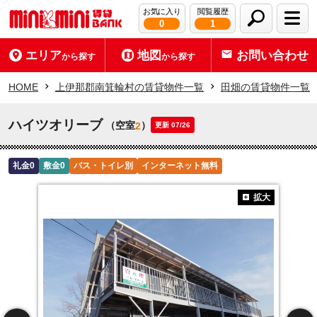
お気に入り
閲覧履歴
0
1
エリア
地図
お問い合わせ
から探す
から探す
HOME
上伊那郡南箕輪村の賃貸物件一覧
田畑の賃貸物件一覧
ハイツオリーブ
（空室
）
2
更新 07/26
礼金0
敷金0
バス・トイレ別
インターネット無料
拡大