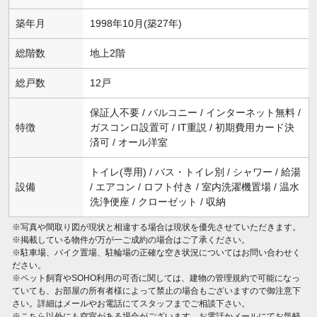
築年月
1998年10月(築27年)
総階数
地上2階
総戸数
12戸
保証人不要 / バルコニー / インターネット無料 /
特徴
ガスコンロ設置可 / IT重説 / 初期費用カード決
済可 / オール洋室
トイレ(専用) / バス・トイレ別 / シャワー / 給湯
設備
/ エアコン / ロフト付き / 室内洗濯機置場 / 温水
洗浄便座 / クローゼット / 収納
※写真や間取り図が現状と相違する場合は現状を優先させていただきます。
※掲載している物件が万が一ご成約の場合はご了承ください。
※駐車場、バイク置場、駐輪場の正確な空き状況についてはお問い合わせく
ださい。
※ペット飼育やSOHO利用の可否に関しては、建物の管理規約で可能になっ
ていても、お部屋の所有者様によって禁止の場合もございますので御注意下
さい。詳細はメールやお電話にてスタッフまでご相談下さい。
※こちら以外にも空室がある場合がございます。お電話かメールにてお気軽