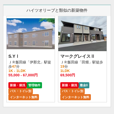
ハイツオリーブと類似の新築物件
S.YⅠ
マークグレイスⅡ
ＪＲ飯田線「伊那北」駅徒
ＪＲ飯田線「田畑」駅徒歩
歩
47
分
19
分
1K - 1LDK
1LDK
55,000 - 67,000円
69,500円
新築・築浅
管理物件
新築・築浅
敷金0
バス・トイレ別
バス・トイレ別
インターネット無料
インターネット無料