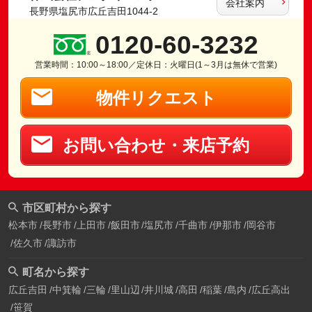
会社案内
長野県塩尻市広丘吉田1044-2
0120-60-3232
営業時間：10:00～18:00／定休日：火曜日(1～3月は無休で営業)
物件リクエスト
お問い合わせ・来店予約
市区町村から探す
松本市
長野市
上田市
飯田市
塩尻市
千曲市
伊那市
岡谷市
佐久市
諏訪市
町名から探す
広丘吉田
中箕輪
三輪
里山辺
井川城
高田
稲葉
島内
広丘高出
笹賀