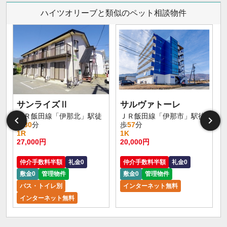
ハイツオリーブと類似のペット相談物件
サンライズⅡ
サルヴァトーレ
ＪＲ飯田線「伊那北」駅徒
ＪＲ飯田線「伊那市」駅徒
歩
30
分
歩
57
分
1R
1K
27,000円
20,000円
仲介手数料半額
礼金0
仲介手数料半額
礼金0
敷金0
管理物件
敷金0
管理物件
バス・トイレ別
インターネット無料
インターネット無料