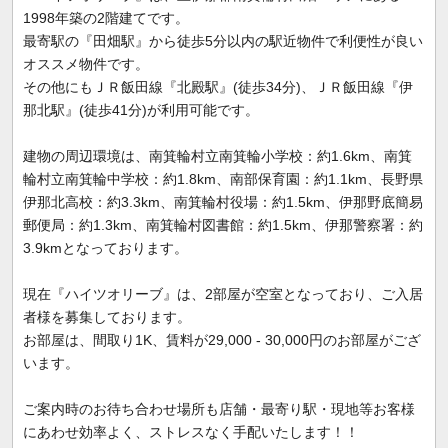
1998年築の2階建てです。
最寄駅の『田畑駅』から徒歩5分以内の駅近物件で利便性が良い
オススメ物件です。
その他にもＪＲ飯田線『北殿駅』(徒歩34分)、ＪＲ飯田線『伊
那北駅』(徒歩41分)が利用可能です。
建物の周辺環境は、南箕輪村立南箕輪小学校：約1.6km、南箕
輪村立南箕輪中学校：約1.8km、南部保育園：約1.1km、長野県
伊那北高校：約3.3km、南箕輪村役場：約1.5km、伊那野底簡易
郵便局：約1.3km、南箕輪村図書館：約1.5km、伊那警察署：約
3.9kmとなっております。
現在『ハイツオリーブ』は、2部屋が空室となっており、ご入居
者様を募集しております。
お部屋は、間取り1K、賃料が29,000 - 30,000円のお部屋がござ
います。
ご案内時のお待ち合わせ場所も店舗・最寄り駅・現地等お客様
にあわせ効率よく、ストレスなく手配いたします！！