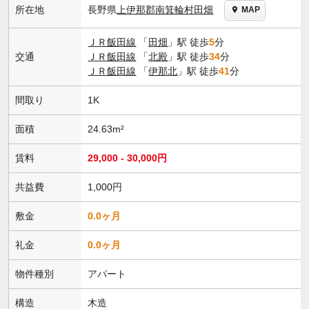
長野県
上伊那郡南箕輪村
田畑
所在地
MAP
ＪＲ飯田線
「
田畑
」駅 徒歩
5
分
交通
ＪＲ飯田線
「
北殿
」駅 徒歩
34
分
ＪＲ飯田線
「
伊那北
」駅 徒歩
41
分
間取り
1K
面積
24.63m²
賃料
29,000 - 30,000円
共益費
1,000円
敷金
0.0ヶ月
礼金
0.0ヶ月
物件種別
アパート
構造
木造