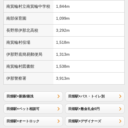
南箕輪村立南箕輪中学校
1,844m
南部保育園
1,099m
長野県伊那北高校
3,292m
南箕輪村役場
1,518m
伊那野底簡易郵便局
1,313m
南箕輪村図書館
1,538m
伊那警察署
3,913m
田畑駅×新築/築浅
田畑駅×バス・トイレ別
田畑駅×ペット相談可
田畑駅×敷金礼金0円
田畑駅×オートロック
田畑駅×デザイナーズ