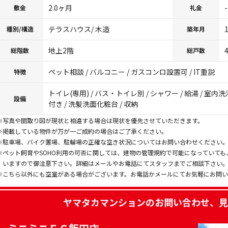
2.0ヶ月
-
敷金
礼金
テラスハウス/ 木造
種別/構造
築年月
地上2階
総階数
総戸数
ペット相談 / バルコニー / ガスコンロ設置可 / IT重説
特徴
トイレ(専用) / バス・トイレ別 / シャワー / 給湯 / 室
設備
付き / 洗髪洗面化粧台 / 収納
※写真や間取り図が現状と相違する場合は現状を優先させていただきます。
※掲載している物件が万が一ご成約の場合はご了承ください。
※駐車場、バイク置場、駐輪場の正確な空き状況についてはお問い合わせください
※ペット飼育やSOHO利用の可否に関しては、建物の管理規約で可能になっていて
いますので御注意下さい。詳細はメールやお電話にてスタッフまでご相談下さい
※こちら以外にも空室がある場合がございます。お電話かメールにてお気軽にお問
ヤマタカマンション
のお問い合わせ、見