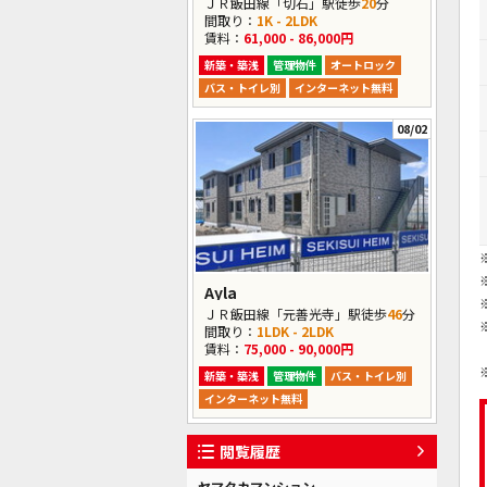
ＪＲ飯田線「切石」駅徒歩
20
分
間取り：
1K - 2LDK
賃料：
61,000 - 86,000円
新築・築浅
管理物件
オートロック
バス・トイレ別
インターネット無料
08/02
Ayla
ＪＲ飯田線「元善光寺」駅徒歩
46
分
間取り：
1LDK - 2LDK
賃料：
75,000 - 90,000円
新築・築浅
管理物件
バス・トイレ別
インターネット無料
閲覧履歴
ヤマタカマンション