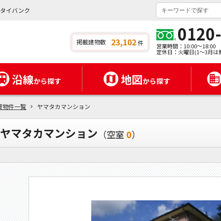
ンタイバンク
0120
23,102
掲載建物数
件
営業時間：10:00～18:00
定休日：火曜日(1～3月は
沿線
地図
から探す
から探す
貸物件一覧
ヤマタカマンション
ヤマタカマンション
（空室
0
）