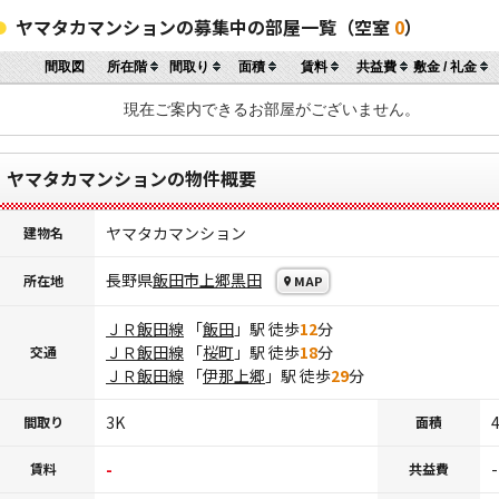
ヤマタカマンションの募集中の部屋一覧（空室
0
）
間取図
所在階
間取り
面積
賃料
共益費
敷金 / 礼金
現在ご案内できるお部屋がございません。
ヤマタカマンションの物件概要
ヤマタカマンション
建物名
長野県
飯田市
上郷黒田
所在地
MAP
ＪＲ飯田線
「
飯田
」駅 徒歩
12
分
ＪＲ飯田線
「
桜町
」駅 徒歩
18
分
交通
ＪＲ飯田線
「
伊那上郷
」駅 徒歩
29
分
3K
間取り
面積
-
-
賃料
共益費