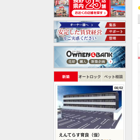
新築
オートロック
ペット相談
08/02
えんてらす育良（仮）