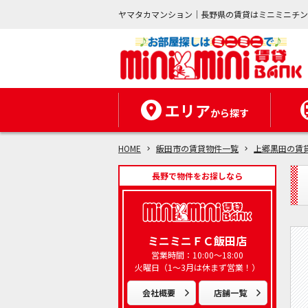
ヤマタカマンション｜長野県の賃貸はミニミニチ
エリア
から探す
HOME
飯田市の賃貸物件一覧
上郷黒田の賃
長野で物件をお探しなら
ミニミニＦＣ飯田店
営業時間：10:00～18:00
火曜日（1～3月は休まず営業！）
会社概要
店舗一覧