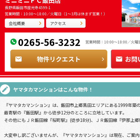
ミニミニＦＣ飯田店
長野県飯田市座光寺4599-1
営業時間：10:00～18:00／火曜日（1～3月は休まず営業！）
会社概要
アクセス
0265-56-3232
営業時間：10:00～18:00／
物件リクエスト
お問
ヤマタカマンション
はこんな物件！
『ヤマタカマンション』は、飯田市上郷黒田エリアにある1999年築
最寄駅の『飯田駅』から徒歩12分のところに立地しています。
その他にもＪＲ飯田線『桜町駅』(徒歩18分)、ＪＲ飯田線『伊那上郷駅
大変申し訳ございませんが、『ヤマタカマンション』は現在、ご案内