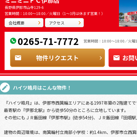
ミニミニＦＣ伊那店
長野県伊那市山寺129-6
営業時間：10:00～18:00／火曜日（1～3月は休まず営業！）
会社概要
アクセス
0265-71-7772
営業時間：10:00～18:00／
物件リクエスト
お問
ハイツ皓月
はこんな物件！
『ハイツ皓月』は、伊那市西箕輪エリアにある1997年築の2階建てで
最寄駅の『伊那北駅』から徒歩50分のところに立地しています。
その他にもＪＲ飯田線『伊那市駅』(徒歩54分)、ＪＲ飯田線『田畑駅』
建物の周辺環境は、南箕輪村立南部小学校：約1.4km、伊那市立西箕