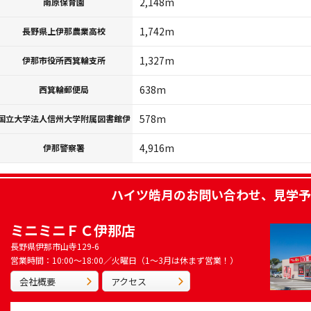
2,148m
南原保育園
1,742m
長野県上伊那農業高校
1,327m
伊那市役所西箕輪支所
638m
西箕輪郵便局
578m
国立大学法人信州大学附属図書館伊
4,916m
伊那警察署
ハイツ皓月
のお問い合わせ、見学予
ミニミニＦＣ伊那店
長野県伊那市山寺129-6
営業時間：10:00～18:00／火曜日（1～3月は休まず営業！）
会社概要
アクセス