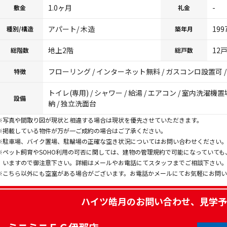
1.0ヶ月
-
敷金
礼金
アパート/ 木造
199
種別/構造
築年月
地上2階
12
総階数
総戸数
フローリング / インターネット無料 / ガスコンロ設置可 / 
特徴
トイレ(専用) / シャワー / 給湯 / エアコン / 室内洗濯機置
設備
納 / 独立洗面台
※写真や間取り図が現状と相違する場合は現状を優先させていただきます。
※掲載している物件が万が一ご成約の場合はご了承ください。
※駐車場、バイク置場、駐輪場の正確な空き状況についてはお問い合わせください
※ペット飼育やSOHO利用の可否に関しては、建物の管理規約で可能になっていて
いますので御注意下さい。詳細はメールやお電話にてスタッフまでご相談下さい
※こちら以外にも空室がある場合がございます。お電話かメールにてお気軽にお問
ハイツ皓月
のお問い合わせ、見学予