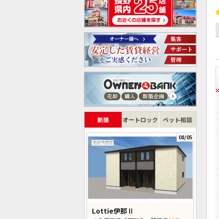
新築
オートロック
ペット相談
08/05
Lottie伊那Ⅱ