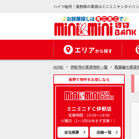
ハイツ皓月｜長野県の賃貸はミニミニチンタイバ
エリア
から探す
HOME
伊那市の賃貸物件一覧
西箕輪の賃貸
長野で物件をお探しなら
ミニミニＦＣ伊那店
営業時間：10:00～18:00
火曜日（1～3月は休まず営業！）
会社概要
店舗一覧