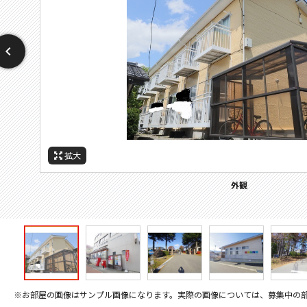
拡大
拡大
拡大
拡大
拡大
拡大
周辺施設：幼稚園・保育園
周辺施設：高校・高専
周辺施設：郵便局
周辺施設：中学校
周辺施設：小学校
外観
※お部屋の画像はサンプル画像になります。実際の画像については、募集中の