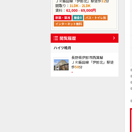
ＪＲ飯田線「伊那北」駅徒歩
32
分
間取り：
1LDK - 2LDK
賃料：
62,000 - 69,000円
新築・築浅
敷金0
バス・トイレ別
インターネット無料
閲覧履歴
ハイツ皓月
長野県伊那市西箕輪
ＪＲ飯田線「伊那北」駅徒
歩
50
分
-