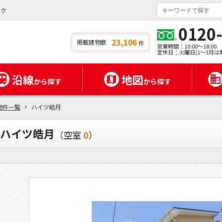
ンク
0120
23,106
掲載建物数
件
営業時間：10:00～18:00
定休日：火曜日(1～3月は
沿線
地図
から探す
から探す
物件一覧
ハイツ皓月
ハイツ皓月
（空室
0
）