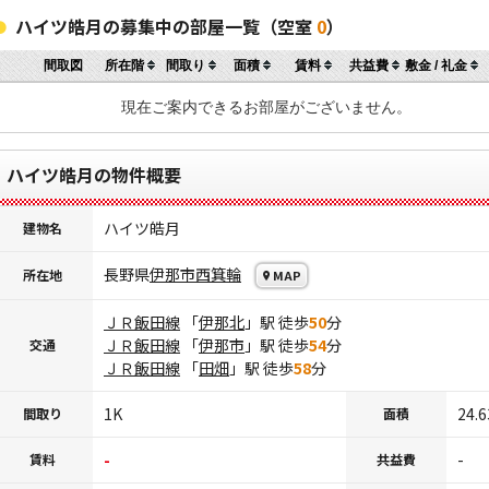
ハイツ皓月の募集中の部屋一覧（空室
0
）
間取図
所在階
間取り
面積
賃料
共益費
敷金 / 礼金
現在ご案内できるお部屋がございません。
ハイツ皓月の物件概要
ハイツ皓月
建物名
長野県
伊那市
西箕輪
所在地
MAP
ＪＲ飯田線
「
伊那北
」駅 徒歩
50
分
ＪＲ飯田線
「
伊那市
」駅 徒歩
54
分
交通
ＪＲ飯田線
「
田畑
」駅 徒歩
58
分
1K
24.
間取り
面積
-
-
賃料
共益費