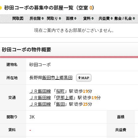
砂田コーポの募集中の部屋一覧（空室
0
）
間取図
所在階
間取り
面積
賃料
共益費
敷金 / 礼金
現在ご案内できるお部屋がございません。
砂田コーポの物件概要
砂田コーポ
建物名
長野県
飯田市
上郷黒田
所在地
MAP
ＪＲ飯田線
「
桜町
」駅 徒歩
19
分
ＪＲ飯田線
「
伊那上郷
」駅 徒歩
19
分
交通
ＪＲ飯田線
「
飯田
」駅 徒歩
25
分
3K
間取り
面積
-
賃料
共益費