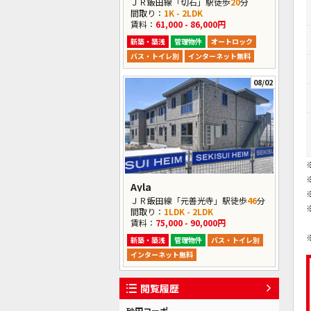
ＪＲ飯田線「切石」駅徒歩
20
分
間取り：
1K - 2LDK
賃料：
61,000 - 86,000円
新築・築浅
管理物件
オートロック
バス・トイレ別
インターネット無料
08/02
Ayla
ＪＲ飯田線「元善光寺」駅徒歩
46
分
間取り：
1LDK - 2LDK
賃料：
75,000 - 90,000円
新築・築浅
管理物件
バス・トイレ別
インターネット無料
閲覧履歴
砂田コーポ