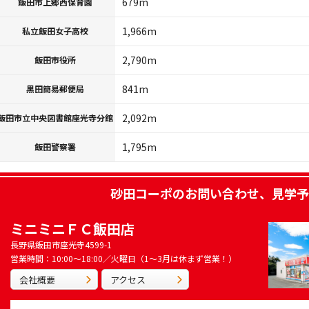
679m
飯田市上郷西保育園
1,966m
私立飯田女子高校
2,790m
飯田市役所
841m
黒田簡易郵便局
2,092m
飯田市立中央図書館座光寺分館
1,795m
飯田警察署
砂田コーポ
のお問い合わせ、見学予
ミニミニＦＣ飯田店
長野県飯田市座光寺4599-1
営業時間：10:00～18:00／火曜日（1～3月は休まず営業！）
会社概要
アクセス