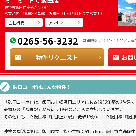
ミニミニＦＣ飯田店
長野県飯田市座光寺4599-1
営業時間：10:00～18:00／火曜日（1～3月は休まず営業！）
会社概要
アクセス
0265-56-3232
営業時間：10:00～18:00／
物件リクエスト
お問
砂田コーポ
はこんな物件！
『砂田コーポ』は、飯田市上郷黒田エリアにある1982年築の2階建て
最寄駅の『桜町駅』から徒歩19分のところに立地しています。
その他にもＪＲ飯田線『伊那上郷駅』(徒歩19分)、ＪＲ飯田線『飯田駅
建物の周辺環境は、飯田市立上郷小学校：約1.7km、飯田市立高陵中