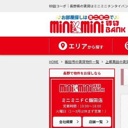
砂田コーポ｜長野県の賃貸はミニミニチンタイバ
エリア
から探す
HOME
飯田市の賃貸物件一覧
上郷黒田の賃
長野で物件をお探しなら
ミニミニＦＣ飯田店
営業時間：10:00～18:00
火曜日（1～3月は休まず営業！）
会社概要
店舗一覧