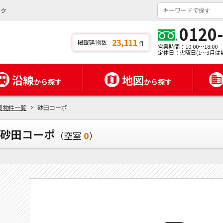
ンク
0120
23,111
掲載建物数
件
営業時間：10:00～18:00
定休日：火曜日(1～3月は
沿線
地図
から探す
から探す
貸物件一覧
砂田コーポ
砂田コーポ
（空室
0
）