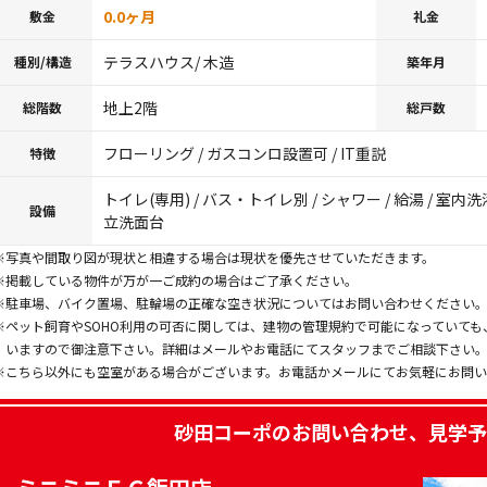
0.0ヶ月
敷金
礼金
テラスハウス/ 木造
種別/構造
築年月
地上2階
総階数
総戸数
フローリング / ガスコンロ設置可 / IT重説
特徴
トイレ(専用) / バス・トイレ別 / シャワー / 給湯 / 室内洗
設備
立洗面台
※写真や間取り図が現状と相違する場合は現状を優先させていただきます。
※掲載している物件が万が一ご成約の場合はご了承ください。
※駐車場、バイク置場、駐輪場の正確な空き状況についてはお問い合わせください
※ペット飼育やSOHO利用の可否に関しては、建物の管理規約で可能になっていて
いますので御注意下さい。詳細はメールやお電話にてスタッフまでご相談下さい
※こちら以外にも空室がある場合がございます。お電話かメールにてお気軽にお問
砂田コーポ
のお問い合わせ、見学予