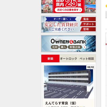
新築
オートロック
ペット相談
08/02
えんてらす育良（仮）