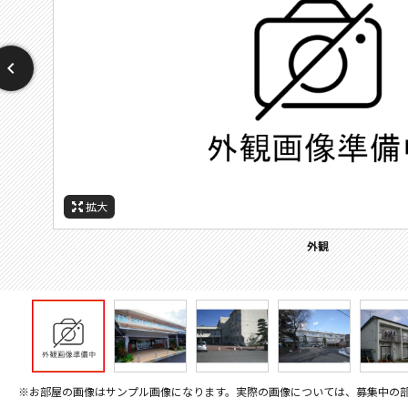
拡大
拡大
拡大
拡大
拡大
周辺施設：中学校
周辺施設：小学校
周辺施設：役所
その他画像
外観
※お部屋の画像はサンプル画像になります。実際の画像については、募集中の