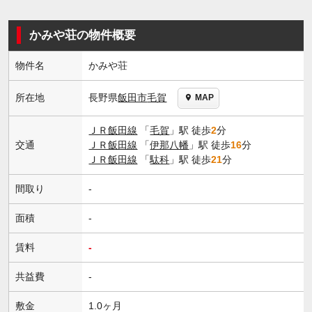
かみや荘の物件概要
物件名
かみや荘
長野県
飯田市
毛賀
所在地
MAP
ＪＲ飯田線
「
毛賀
」駅 徒歩
2
分
交通
ＪＲ飯田線
「
伊那八幡
」駅 徒歩
16
分
ＪＲ飯田線
「
駄科
」駅 徒歩
21
分
間取り
-
面積
-
賃料
-
共益費
-
敷金
1.0ヶ月