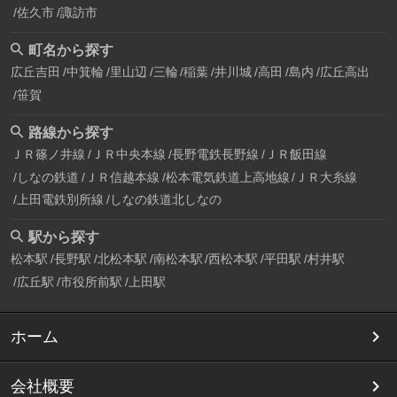
佐久市
諏訪市
町名から探す
広丘吉田
中箕輪
里山辺
三輪
稲葉
井川城
高田
島内
広丘高出
笹賀
路線から探す
ＪＲ篠ノ井線
ＪＲ中央本線
長野電鉄長野線
ＪＲ飯田線
しなの鉄道
ＪＲ信越本線
松本電気鉄道上高地線
ＪＲ大糸線
上田電鉄別所線
しなの鉄道北しなの
駅から探す
松本駅
長野駅
北松本駅
南松本駅
西松本駅
平田駅
村井駅
広丘駅
市役所前駅
上田駅
ホーム
会社概要