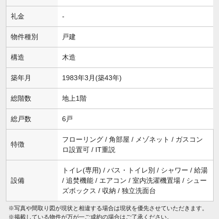
礼金
-
物件種別
戸建
構造
木造
築年月
1983年3月(築43年)
総階数
地上1階
総戸数
6戸
フローリング / 角部屋 / メゾネット / ガスコン
特徴
ロ設置可 / IT重説
トイレ(専用) / バス・トイレ別 / シャワー / 給湯
設備
/ 追焚機能 / エアコン / 室内洗濯機置場 / シュー
ズボックス / 収納 / 独立洗面台
※写真や間取り図が現状と相違する場合は現状を優先させていただきます。
※掲載している物件が万が一ご成約の場合はご了承ください。