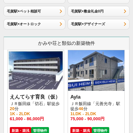
毛賀駅×ペット相談可
毛賀駅×敷金礼金0円
毛賀駅×オートロック
毛賀駅×デザイナーズ
かみや荘と類似の新築物件
えんてらす育良（仮）
Ayla
ＪＲ飯田線「切石」駅徒歩
ＪＲ飯田線「元善光寺」駅
20
分
徒歩
46
分
1K - 2LDK
1LDK - 2LDK
61,000 - 86,000円
75,000 - 90,000円
新築・築浅
管理物件
新築・築浅
管理物件