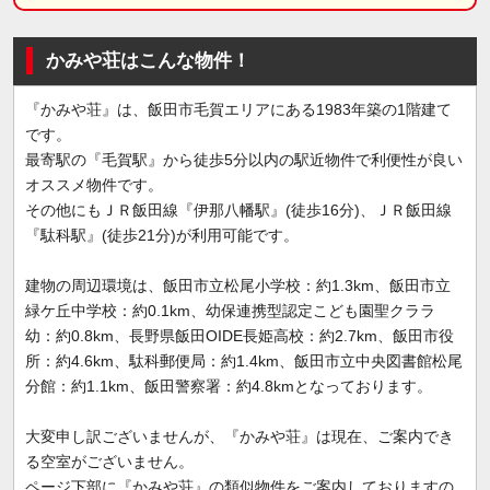
かみや荘はこんな物件！
『かみや荘』は、飯田市毛賀エリアにある1983年築の1階建て
です。
最寄駅の『毛賀駅』から徒歩5分以内の駅近物件で利便性が良い
オススメ物件です。
その他にもＪＲ飯田線『伊那八幡駅』(徒歩16分)、ＪＲ飯田線
『駄科駅』(徒歩21分)が利用可能です。
建物の周辺環境は、飯田市立松尾小学校：約1.3km、飯田市立
緑ケ丘中学校：約0.1km、幼保連携型認定こども園聖クララ
幼：約0.8km、長野県飯田OIDE長姫高校：約2.7km、飯田市役
所：約4.6km、駄科郵便局：約1.4km、飯田市立中央図書館松尾
分館：約1.1km、飯田警察署：約4.8kmとなっております。
大変申し訳ございませんが、『かみや荘』は現在、ご案内でき
る空室がございません。
ページ下部に『かみや荘』の類似物件をご案内しておりますの