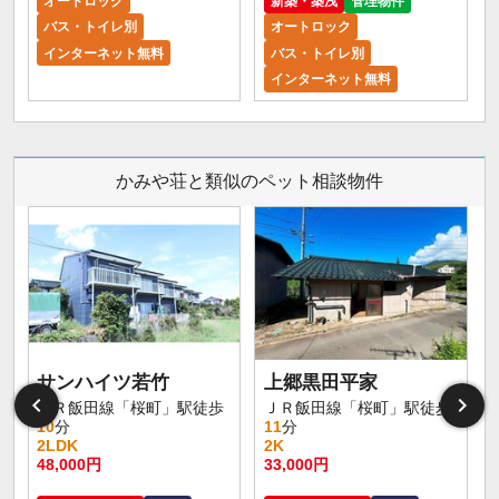
オートロック
新築・築浅
管理物件
バス・トイレ別
オートロック
インターネット無料
バス・トイレ別
インターネット無料
かみや荘と類似のペット相談物件
サンハイツ若竹
上郷黒田平家
ＪＲ飯田線「桜町」駅徒歩
ＪＲ飯田線「桜町」駅徒歩
10
分
11
分
2LDK
2K
48,000円
33,000円