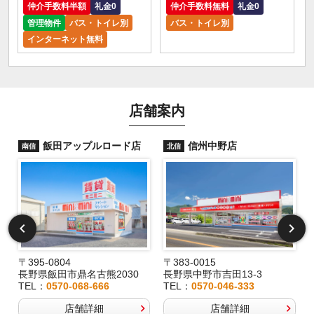
仲介手数料半額
礼金0
仲介手数料無料
礼金0
管理物件
バス・トイレ別
バス・トイレ別
インターネット無料
店舗案内
飯田アップルロード店
信州中野店
南信
北信
〒395-0804
〒383-0015
長野県飯田市鼎名古熊2030
長野県中野市吉田13-3
TEL：
0570-068-666
TEL：
0570-046-333
店舗詳細
店舗詳細