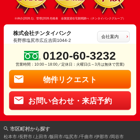
※仲介(2026.1)、管理(2026.8)発表 全国賃貸住宅新聞調べ（チンタイバンクグループ）
株式会社チンタイバンク
会社案内
長野県塩尻市広丘吉田1044-2
0120-60-3232
営業時間：10:00～18:00／定休日：火曜日(1～3月は無休で営業)
物件リクエスト
お問い合わせ・来店予約
市区町村から探す
松本市
長野市
上田市
飯田市
塩尻市
千曲市
伊那市
岡谷市