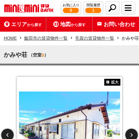
お気に入り
閲覧履歴
0
1
エリア
地図
お問い合わせ
から探す
から探す
HOME
飯田市の賃貸物件一覧
毛賀の賃貸物件一覧
かみや荘
かみや荘
（空室
）
0
拡大