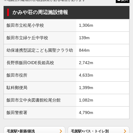
かみや荘の周辺施設情報
飯田市立松尾小学校
1,306m
飯田市立緑ケ丘中学校
139m
幼保連携型認定こども園聖クララ幼
844m
長野県飯田OIDE長姫高校
2,742m
飯田市役所
4,633m
駄科郵便局
1,399m
飯田市立中央図書館松尾分館
1,082m
飯田警察署
4,790m
毛賀駅×新築/築浅
毛賀駅×バス・トイレ別