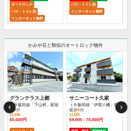
オートロック
バス・トイレ別
バス・トイレ別
インターネット無料
インターネット無料
かみや荘と類似のオートロック物件
グランテラス上郷
サニーコート久家
ＪＲ飯田線「下山村」駅徒
ＪＲ飯田線「伊那八幡」駅
歩
9
分
徒歩
5
分
1LDK
1LDK
65,000円
69,000 - 70,000円