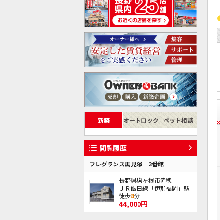
新築
オートロック
ペット相談
閲覧履歴
フレグランス馬見塚 2番館
長野県駒ヶ根市赤穂
ＪＲ飯田線「伊那福岡」駅
徒歩
8
分
44,000円