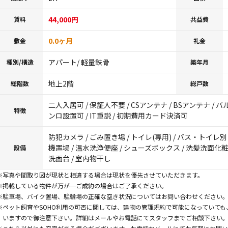
44,000円
賃料
共益費
0.0ヶ月
敷金
礼金
アパート/ 軽量鉄骨
種別/構造
築年月
地上2階
総階数
総戸数
二人入居可 / 保証人不要 / CSアンテナ / BSアンテナ / 
特徴
ンロ設置可 / IT重説 / 初期費用カード決済可
防犯カメラ / ごみ置き場 / トイレ(専用) / バス・トイレ別 /
機置場 / 温水洗浄便座 / シューズボックス / 洗髪洗面化粧台
設備
洗面台 / 室内物干し
※写真や間取り図が現状と相違する場合は現状を優先させていただきます。
※掲載している物件が万が一ご成約の場合はご了承ください。
※駐車場、バイク置場、駐輪場の正確な空き状況についてはお問い合わせください
※ペット飼育やSOHO利用の可否に関しては、建物の管理規約で可能になっていて
いますので御注意下さい。詳細はメールやお電話にてスタッフまでご相談下さい