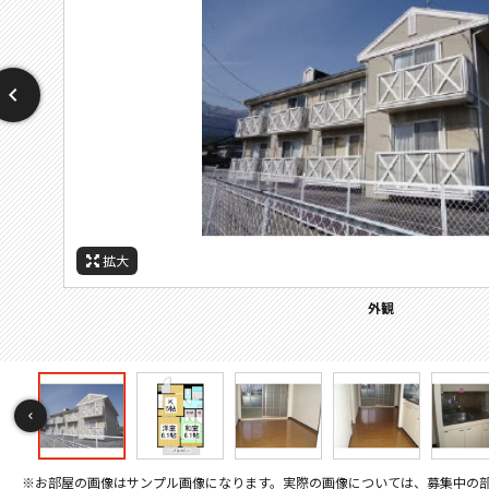
拡大
拡大
拡大
拡大
拡大
拡大
拡大
拡大
拡大
拡大
拡大
拡大
拡大
拡大
拡大
拡大
拡大
拡大
拡大
拡大
拡大
間取
周辺施設：中学校
周辺施設：役所
バルコニー
その他画像
その他画像
キッチン
キッチン
トイレ
外観
居間
居間
寝室
寝室
風呂
風呂
収納
洗面
設備
玄関
眺望
間取り
※お部屋の画像はサンプル画像になります。実際の画像については、募集中の