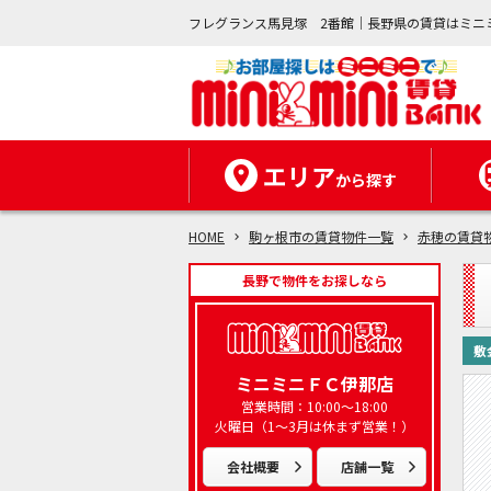
フレグランス馬見塚 2番館｜長野県の賃貸はミニ
エリア
から探す
HOME
駒ヶ根市の賃貸物件一覧
赤穂の賃貸
長野で物件をお探しなら
敷
ミニミニＦＣ伊那店
営業時間：10:00～18:00
火曜日（1～3月は休まず営業！）
会社概要
店舗一覧