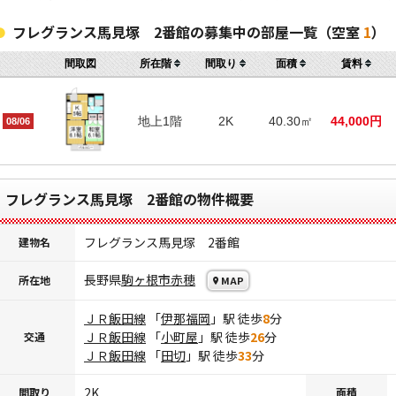
フレグランス馬見塚 2番館の募集中の部屋一覧（空室
1
）
間取図
所在階
間取り
面積
賃料
地上1階
2K
40.30㎡
44,000円
08/06
フレグランス馬見塚 2番館の物件概要
フレグランス馬見塚 2番館
建物名
長野県
駒ヶ根市
赤穂
所在地
MAP
ＪＲ飯田線
「
伊那福岡
」駅 徒歩
8
分
ＪＲ飯田線
「
小町屋
」駅 徒歩
26
分
交通
ＪＲ飯田線
「
田切
」駅 徒歩
33
分
2K
間取り
面積