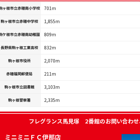
701m
駒ヶ根市立赤穂南小学校
1,855m
駒ヶ根市立赤穂中学校
809m
駒ケ根市立赤穂南幼稚園
832m
長野県駒ヶ根工業高校
2,070m
駒ヶ根市役所
211m
赤穂福岡郵便局
3,103m
駒ヶ根市立図書館
2,335m
駒ヶ根警察署
フレグランス馬見塚 2番館
のお問い合わせ
ミニミニＦＣ伊那店