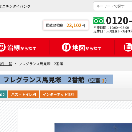
ミニチンタイバンク
0120
23,102
掲載建物数
件
営業時間：10:00～18:00
定休日：火曜日(1～3月は
沿線
地図
から探す
から探す
物件一覧
フレグランス馬見塚 2番館
フレグランス馬見塚 2番館
（空室
1
）
金0
バス・トイレ別
インターネット無料