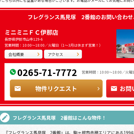
※こちら以外にも空室がある場合がございます。お電話かメールにてお気軽にお問
フレグランス馬見塚 2番館
のお問い合わせ
ミニミニＦＣ伊那店
長野県伊那市山寺129-6
営業時間：10:00～18:00／火曜日（1～3月は休まず営業！）
会社概要
アクセス
0265-71-7772
営業時間：10:00～18:00／
物件リクエスト
お問
フレグランス馬見塚 2番館
はこんな物件！
『フレグランス馬見塚 2番館』は、駒ヶ根市赤穂エリアにある1994