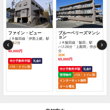
ファイン・ビュー
ブルーベリーズマンシ
ョン
ＪＲ飯田線「伊那上郷」駅
ＪＲ飯田線「飯田」駅
徒歩
2
分
バス26分「上殿岡」停歩
4
1K
分
40,000円
3DK
65,000円
仲介手数料半額
礼金0
バス・トイレ別
仲介手数料半額
礼金0
管理物件
バス・トイレ別
インターネット無料
オール電化