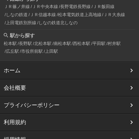
ＪＲ篠ノ井線
ＪＲ中央本線
長野電鉄長野線
ＪＲ飯田線
しなの鉄道
ＪＲ信越本線
松本電気鉄道上高地線
ＪＲ大糸線
上田電鉄別所線
しなの鉄道北しなの
駅から探す
松本駅
長野駅
北松本駅
南松本駅
西松本駅
平田駅
村井駅
広丘駅
市役所前駅
上田駅
ホーム
会社概要
プライバシーポリシー
利用規約