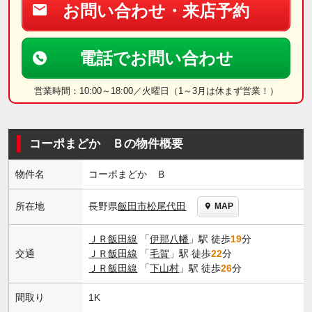
お問い合わせ・来店予約
電話でお問い合わせ
営業時間：10:00～18:00／火曜日（1～3月は休まず営業！）
コーポまどか Ｂの物件概要
物件名
コーポまどか Ｂ
長野県
飯田市
松尾代田
所在地
MAP
ＪＲ飯田線
「
伊那八幡
」駅 徒歩
19
分
交通
ＪＲ飯田線
「
毛賀
」駅 徒歩
22
分
ＪＲ飯田線
「
下山村
」駅 徒歩
26
分
間取り
1K