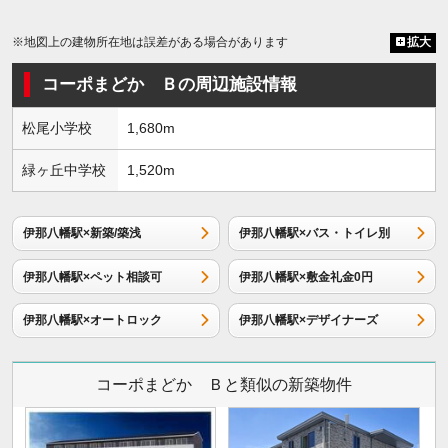
※地図上の建物所在地は誤差がある場合があります
拡大
コーポまどか Ｂの周辺施設情報
松尾小学校
1,680m
緑ヶ丘中学校
1,520m
伊那八幡駅×新築/築浅
伊那八幡駅×バス・トイレ別
伊那八幡駅×ペット相談可
伊那八幡駅×敷金礼金0円
伊那八幡駅×オートロック
伊那八幡駅×デザイナーズ
コーポまどか Ｂと類似の新築物件