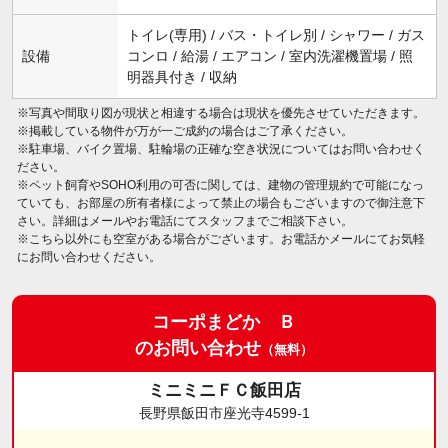
トイレ(専用) / バス・トイレ別 / シャワー / ガス
設備
コンロ / 給湯 / エアコン / 室内洗濯機置場 / 照
明器具付き / 収納
※写真や間取り図が現状と相違する場合は現状を優先させていただきます。
※掲載している物件が万が一ご成約の場合はご了承ください。
※駐車場、バイク置場、駐輪場の正確な空き状況についてはお問い合わせく
ださい。
※ペット飼育やSOHO利用の可否に関しては、建物の管理規約で可能になっ
ていても、お部屋の所有者様によって禁止の場合もございますので御注意下
さい。詳細はメールやお電話にてスタッフまでご相談下さい。
※こちら以外にも空室がある場合がございます。お電話かメールにてお気軽
にお問い合わせください。
コーポまどか Ｂ
のお問い合わせ
（無料）
ミニミニＦＣ飯田店
長野県飯田市座光寺4599-1