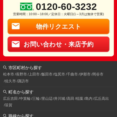
0120-60-3232
営業時間：10:00～18:00／定休日：火曜日(1～3月は無休で営業)
物件リクエスト
お問い合わせ・来店予約
市区町村から探す
松本市
長野市
上田市
飯田市
塩尻市
千曲市
伊那市
岡谷市
佐久市
諏訪市
町名から探す
広丘吉田
中箕輪
三輪
里山辺
井川城
高田
稲葉
島内
広丘高出
笹賀
路線から探す