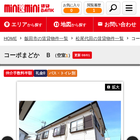
お気に入り
閲覧履歴
0
1
エリア
地図
お問い合わせ
から探す
から探す
HOME
飯田市の賃貸物件一覧
松尾代田の賃貸物件一覧
コー
コーポまどか Ｂ
（空室
）
1
更新 08/01
仲介手数料半額
礼金0
バス・トイレ別
拡大