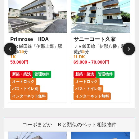
Primrose IIDA
サニーコート久家
ＪＲ飯田線「伊那上郷」駅
ＪＲ飯田線「伊那八幡」駅
徒歩
15
分
徒歩
5
分
1K
1LDK
59,000円
69,000 - 70,000円
新築・築浅
管理物件
新築・築浅
管理物件
オートロック
オートロック
バス・トイレ別
バス・トイレ別
インターネット無料
インターネット無料
コーポまどか Ｂと類似のペット相談物件