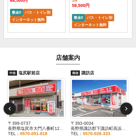
68,500円
1R
58,500円
敷金0
バス・トイレ別
敷金0
バス・トイレ別
インターネット無料
インターネット無料
店舗案内
塩尻駅前店
諏訪店
中信
南信
〒399-0737
〒393-0034
2
長野県塩尻市大門八番町12-29
長野県諏訪郡下諏訪町高浜6191-3
TEL：
0570-051-818
TEL：
0570-028-333