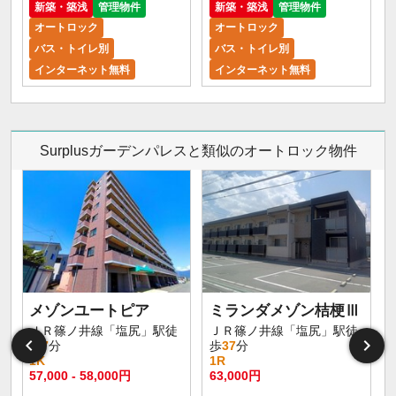
新築・築浅
管理物件
新築・築浅
管理物件
オートロック
オートロック
バス・トイレ別
バス・トイレ別
インターネット無料
インターネット無料
Surplusガーデンパレスと類似のオートロック物件
メゾンユートピア
ミランダメゾン桔梗Ⅲ
ＪＲ篠ノ井線「塩尻」駅徒
ＪＲ篠ノ井線「塩尻」駅徒
歩
7
分
歩
37
分
1K
1R
57,000 - 58,000円
63,000円