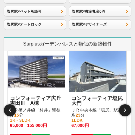
塩尻駅×ペット相談可
塩尻駅×敷金礼金0円
塩尻駅×オートロック
塩尻駅×デザイナーズ
Surplusガーデンパレスと類似の新築物件
コンフォーティア広丘
コンフォーティア塩尻
吉田Ⅲ A棟
大門
ＪＲ篠ノ井線「村井」駅徒
ＪＲ中央本線「塩尻」駅徒
歩
15
分
歩
23
分
1K - 3LDK
1LDK
65,000 - 155,000円
67,000円