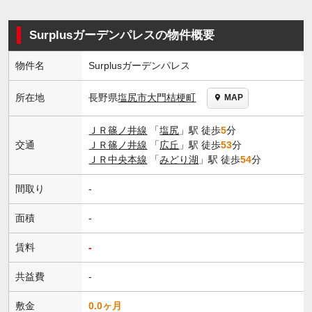
Surplusガーデンパレスの物件概要
物件名
Surplusガーデンパレス
長野県
塩尻市
大門桔梗町
所在地
MAP
ＪＲ篠ノ井線
「
塩尻
」駅 徒歩
5
分
交通
ＪＲ篠ノ井線
「
広丘
」駅 徒歩
53
分
ＪＲ中央本線
「
みどり湖
」駅 徒歩
54
分
間取り
-
面積
-
賃料
-
共益費
-
敷金
0.0ヶ月