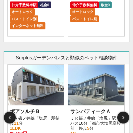
仲介手数料半額
礼金0
仲介手数料無料
敷金0
オートロック
オートロック
バス・トイレ別
バス・トイレ別
インターネット無料
Surplusガーデンパレスと類似のペット相談物件
ボアソルチＢ
サンバティークＡ
ＪＲ篠ノ井線「塩尻」駅徒
ＪＲ篠ノ井線「塩尻」駅
歩
11
分
バス10分「都市大塩尻高校
1LDK
前」停歩
5
分