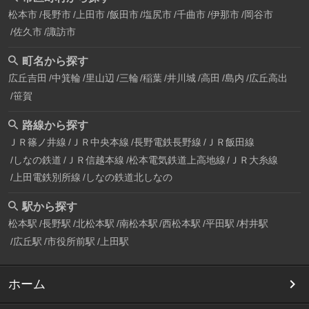
松本市
長野市
上田市
飯田市
塩尻市
千曲市
伊那市
岡谷市
佐久市
諏訪市
町名から探す
広丘吉田
中箕輪
里山辺
三輪
稲葉
井川城
高田
島内
広丘高出
笹賀
路線から探す
ＪＲ篠ノ井線
ＪＲ中央本線
長野電鉄長野線
ＪＲ飯田線
しなの鉄道
ＪＲ信越本線
松本電気鉄道上高地線
ＪＲ大糸線
上田電鉄別所線
しなの鉄道北しなの
駅から探す
松本駅
長野駅
北松本駅
南松本駅
西松本駅
平田駅
村井駅
広丘駅
市役所前駅
上田駅
ホーム