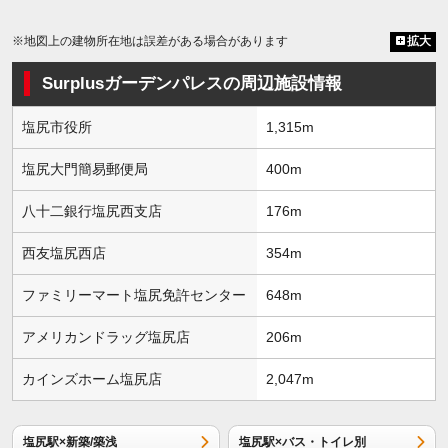
※地図上の建物所在地は誤差がある場合があります
拡大
Surplusガーデンパレスの周辺施設情報
塩尻市役所
1,315m
塩尻大門簡易郵便局
400m
八十二銀行塩尻西支店
176m
西友塩尻西店
354m
ファミリーマート塩尻免許センター
648m
アメリカンドラッグ塩尻店
206m
カインズホーム塩尻店
2,047m
塩尻駅×新築/築浅
塩尻駅×バス・トイレ別