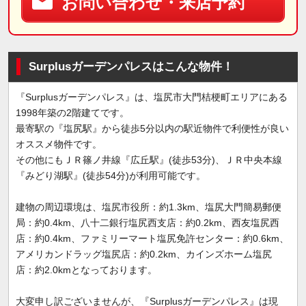
お問い合わせ・来店予約
Surplusガーデンパレスはこんな物件！
『Surplusガーデンパレス』は、塩尻市大門桔梗町エリアにある
1998年築の2階建てです。
最寄駅の『塩尻駅』から徒歩5分以内の駅近物件で利便性が良い
オススメ物件です。
その他にもＪＲ篠ノ井線『広丘駅』(徒歩53分)、ＪＲ中央本線
『みどり湖駅』(徒歩54分)が利用可能です。
建物の周辺環境は、塩尻市役所：約1.3km、塩尻大門簡易郵便
局：約0.4km、八十二銀行塩尻西支店：約0.2km、西友塩尻西
店：約0.4km、ファミリーマート塩尻免許センター：約0.6km、
アメリカンドラッグ塩尻店：約0.2km、カインズホーム塩尻
店：約2.0kmとなっております。
大変申し訳ございませんが、『Surplusガーデンパレス』は現