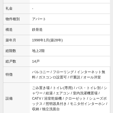
礼金
-
物件種別
アパート
構造
鉄骨造
築年月
1998年1月(築28年)
総階数
地上2階
総戸数
14戸
バルコニー / フローリング / インターネット無
特徴
料 / ガスコンロ設置可 / IT重説 / オール洋室
ごみ置き場 / トイレ(専用) / バス・トイレ別 / シ
ャワー / 給湯 / エアコン / 室内洗濯機置場 /
設備
CATV / 浴室乾燥機 / クローゼット / シューズボ
ックス / 照明器具付き / モニタ付インターホン /
収納 / 独立洗面台