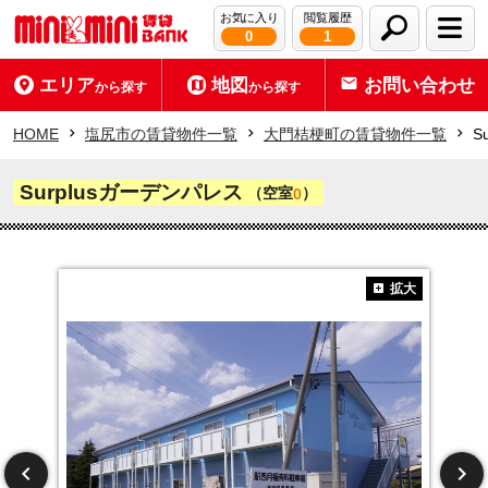
お気に入り
閲覧履歴
0
1
エリア
地図
お問い合わせ
から探す
から探す
HOME
塩尻市の賃貸物件一覧
大門桔梗町の賃貸物件一覧
S
Surplusガーデンパレス
（空室
）
0
拡大