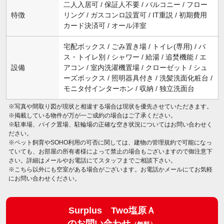
二人入居可 / 保証人不要 / バルコニー / フロー
特徴
リング / ガスコンロ設置可 / IT重説 / 初期費用
カード決済可 / オール洋室
宅配ボックス / ごみ置き場 / トイレ(専用) / バ
ス・トイレ別 / シャワー / 給湯 / 追焚機能 / エ
設備
アコン / 室内洗濯機置場 / クローゼット / シュ
ーズボックス / 照明器具付き / 洗髪洗面化粧台 /
モニタ付インターホン / 収納 / 独立洗面台
※写真や間取り図が現状と相違する場合は現状を優先させていただきます。
※掲載している物件が万が一ご成約の場合はご了承ください。
※駐車場、バイク置場、駐輪場の正確な空き状況についてはお問い合わせく
ださい。
※ペット飼育やSOHO利用の可否に関しては、建物の管理規約で可能になっ
ていても、お部屋の所有者様によって禁止の場合もございますので御注意下
さい。詳細はメールやお電話にてスタッフまでご相談下さい。
※こちら以外にも空室がある場合がございます。お電話かメールにてお気軽
にお問い合わせください。
Surplus Two塩原Ａ
のお問い合わせ