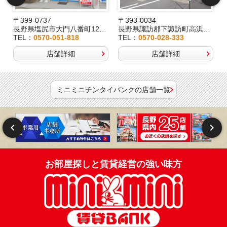
〒399-0737
〒393-0034
2
長野県塩尻市大門八番町12-29
長野県諏訪郡下諏訪町高浜6191-3
TEL：
0570-051-818
TEL：
0570-028-333
店舗詳細
店舗詳細
ミニミニチンタイバンクの店舗一覧
お部屋探しと賃貸経営の強い味方