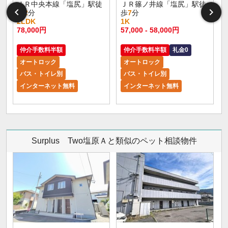
ＪＲ中央本線「塩尻」駅徒
ＪＲ篠ノ井線「塩尻」駅徒
歩
2
分
歩
7
分
2LDK
1K
78,000円
57,000 - 58,000円
仲介手数料半額
仲介手数料半額
礼金0
オートロック
オートロック
バス・トイレ別
バス・トイレ別
インターネット無料
インターネット無料
Surplus Two塩原Ａと類似のペット相談物件