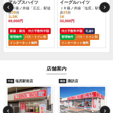
アルプスハイツ
イーグルハイツ
ＪＲ篠ノ井線「広丘」駅徒
ＪＲ篠ノ井線「塩尻」駅徒
歩
28
分
歩
23
分
1LDK
1K
69,000円
33,000円
新築・築浅
仲介手数料半額
仲介手数料半額
礼金0
管理物件
バス・トイレ別
管理物件
バス・トイレ別
インターネット無料
インターネット無料
店舗案内
塩尻駅前店
諏訪店
中信
南信