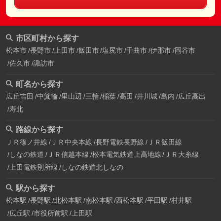
市区町村から探す
松本市
長野市
上田市
飯田市
塩尻市
千曲市
伊那市
岡谷市
佐久市
諏訪市
町名から探す
広丘吉田
中箕輪
里山辺
三輪
稲葉
高田
井川城
島内
広丘高出
寿北
路線から探す
ＪＲ篠ノ井線
ＪＲ中央本線
長野電鉄長野線
ＪＲ飯田線
しなの鉄道
ＪＲ信越本線
松本電気鉄道上高地線
ＪＲ大糸線
上田電鉄別所線
しなの鉄道北しなの
駅から探す
松本駅
長野駅
北松本駅
南松本駅
西松本駅
平田駅
村井駅
広丘駅
市役所前駅
上田駅