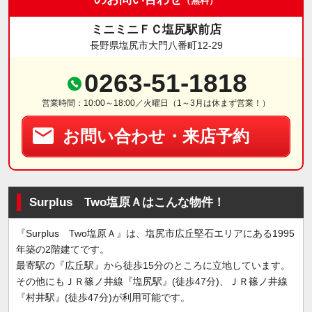
（無料）
ミニミニＦＣ塩尻駅前店
長野県塩尻市大門八番町12-29
0263-51-1818
営業時間：10:00～18:00／火曜日（1～3月は休まず営業！）
お問い合わせ・来店予約
Surplus Two塩原Ａはこんな物件！
『Surplus Two塩原Ａ』は、塩尻市広丘堅石エリアにある1995
年築の2階建てです。
最寄駅の『広丘駅』から徒歩15分のところに立地しています。
その他にもＪＲ篠ノ井線『塩尻駅』(徒歩47分)、ＪＲ篠ノ井線
『村井駅』(徒歩47分)が利用可能です。