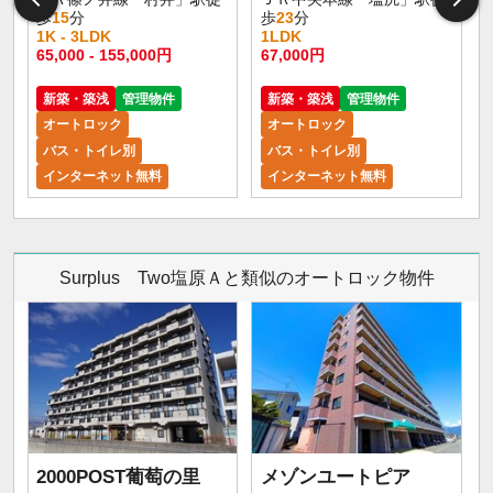
歩
15
分
歩
23
分
1K - 3LDK
1LDK
65,000 - 155,000円
67,000円
新築・築浅
管理物件
新築・築浅
管理物件
オートロック
オートロック
バス・トイレ別
バス・トイレ別
インターネット無料
インターネット無料
Surplus Two塩原Ａと類似のオートロック物件
2000POST葡萄の里
メゾンユートピア