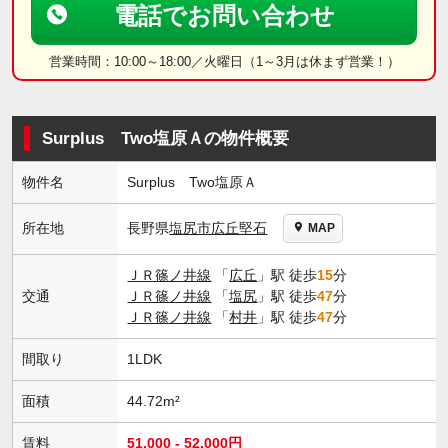
電話でお問い合わせ
営業時間：10:00～18:00／火曜日（1～3月は休まず営業！）
Surplus Two塩原Ａの物件概要
物件名
Surplus Two塩原Ａ
長野県
塩尻市
広丘堅石
所在地
MAP
ＪＲ篠ノ井線
「
広丘
」駅 徒歩
15
分
交通
ＪＲ篠ノ井線
「
塩尻
」駅 徒歩
47
分
ＪＲ篠ノ井線
「
村井
」駅 徒歩
47
分
間取り
1LDK
面積
44.72m²
賃料
51,000 - 52,000円