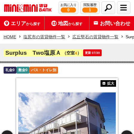
お気に入り
閲覧履歴
0
1
エリア
地図
お問い合わせ
から探す
から探す
HOME
塩尻市の賃貸物件一覧
広丘堅石の賃貸物件一覧
Sur
Surplus Two塩原Ａ
（空室
）
4
更新 07/30
礼金0
敷金0
バス・トイレ別
拡大