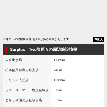
※地図上の建物所在地は誤差がある場合があります
拡大
Surplus Two塩原Ａの周辺施設情報
広丘郵便局
1,085m
松本信用金庫広丘支店
746m
デリシア広丘店
1,383m
ファミリーマート塩尻金塚店
673m
とをしや薬局広丘駅前店
953m