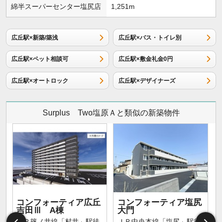
綿半スーパーセンター塩尻店
1,251m
広丘駅×新築/築浅
広丘駅×バス・トイレ別
広丘駅×ペット相談可
広丘駅×敷金礼金0円
広丘駅×オートロック
広丘駅×デザイナーズ
Surplus Two塩原Ａと類似の新築物件
コンフォーティア広丘
コンフォーティア塩尻
吉田Ⅲ A棟
大門
ＪＲ篠ノ井線「村井」駅徒
ＪＲ中央本線「塩尻」駅徒