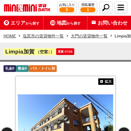
お気に入り
閲覧履歴
0
1
エリア
地図
お問い合わせ
から探す
から探す
HOME
塩尻市の賃貸物件一覧
大門の賃貸物件一覧
Limpia
Limpia加賀
（空室
）
1
更新 07/26
礼金0
敷金0
バス・トイレ別
拡大