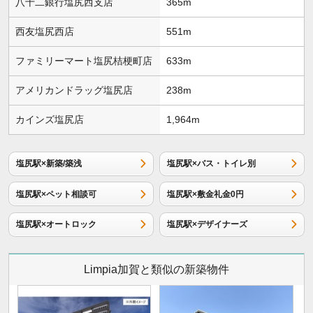
八十二銀行塩尻西支店
365m
西友塩尻西店
551m
ファミリーマート塩尻桔梗町店
633m
アメリカンドラッグ塩尻店
238m
カインズ塩尻店
1,964m
塩尻駅×新築/築浅
塩尻駅×バス・トイレ別
塩尻駅×ペット相談可
塩尻駅×敷金礼金0円
塩尻駅×オートロック
塩尻駅×デザイナーズ
Limpia加賀と類似の新築物件