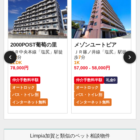
2000POST葡萄の里
メゾンユートピア
ＪＲ中央本線「塩尻」駅徒
ＪＲ篠ノ井線「塩尻」駅徒
歩
2
分
歩
7
分
2LDK
1K
78,000円
57,000 - 58,000円
仲介手数料半額
仲介手数料半額
礼金0
オートロック
オートロック
バス・トイレ別
バス・トイレ別
インターネット無料
インターネット無料
Limpia加賀と類似のペット相談物件