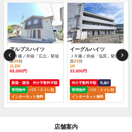
アルプスハイツ
イーグルハイツ
ＪＲ篠ノ井線「広丘」駅徒
ＪＲ篠ノ井線「塩尻」駅徒
歩
28
分
歩
23
分
1LDK
1K
69,000円
33,000円
新築・築浅
仲介手数料半額
仲介手数料半額
礼金0
管理物件
バス・トイレ別
管理物件
バス・トイレ別
インターネット無料
インターネット無料
店舗案内