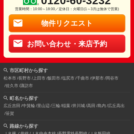
0120-60-3232
営業時間：10:00～18:00／定休日：火曜日(1～3月は無休で営業)
物件リクエスト
お問い合わせ・来店予約
市区町村から探す
松本市
長野市
上田市
飯田市
塩尻市
千曲市
伊那市
岡谷市
佐久市
諏訪市
町名から探す
広丘吉田
中箕輪
里山辺
三輪
稲葉
井川城
高田
島内
広丘高出
笹賀
路線から探す
ＪＲ篠ノ井線
ＪＲ中央本線
長野電鉄長野線
ＪＲ飯田線