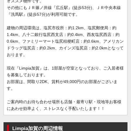
オススメ物件です。
その他にもＪＲ篠ノ井線『広丘駅』(徒歩53分)、ＪＲ中央本線
『洗馬駅』(徒歩57分)が利用可能です。
建物の周辺環境は、塩尻市役所：約1.2km、塩尻郵便局：約
1.4km、八十二銀行塩尻西支店：約0.4km、西友塩尻西店：約
0.6km、ファミリーマート塩尻桔梗町店：約0.6km、アメリカン
ドラッグ塩尻店：約0.2km、カインズ塩尻店：約2.0kmとなって
おります。
現在『Limpia加賀』は、1部屋が空室となっており、ご入居者様
を募集しております。
お部屋は、間取り2DK、賃料が49,000円のお部屋がございま
す。
ご案内時のお待ち合わせ場所も店舗・最寄り駅・現地等お客様
にあわせ効率よく、ストレスなく手配いたします！！
Limpia加賀の周辺情報