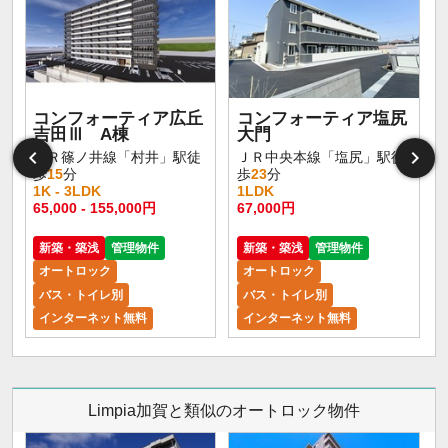
コンフォーティア広丘
コンフォーティア塩尻
吉田Ⅲ A棟
大門
ＪＲ篠ノ井線「村井」駅徒
ＪＲ中央本線「塩尻」駅徒
歩
15
分
歩
23
分
1K - 3LDK
1LDK
65,000 - 155,000円
67,000円
新築・築浅
管理物件
新築・築浅
管理物件
オートロック
オートロック
バス・トイレ別
バス・トイレ別
インターネット無料
インターネット無料
Limpia加賀と類似のオートロック物件