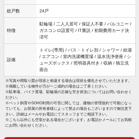
総戸数
24戸
駐輪場 / 二人入居可 / 保証人不要 / バルコニー /
特徴
ガスコンロ設置可 / IT重説 / 初期費用カード決
済可
トイレ(専用) / バス・トイレ別 / シャワー / 給湯
/ エアコン / 室内洗濯機置場 / 温水洗浄便座 / シ
設備
ューズボックス / 照明器具付き / 収納 / 独立洗
面台
※写真や間取り図が現状と相違する場合は現状を優先させていただきます。
※掲載している物件が万が一ご成約の場合はご了承ください。
※駐車場、バイク置場、駐輪場の正確な空き状況についてはお問い合わせく
ださい。
※ペット飼育やSOHO利用の可否に関しては、建物の管理規約で可能になっ
ていても、お部屋の所有者様によって禁止の場合もございますので御注意下
さい。詳細はメールやお電話にてスタッフまでご相談下さい。
※こちら以外にも空室がある場合がございます。お電話かメールにてお気軽
にお問い合わせください。