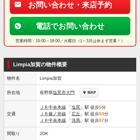
お問い合わせ・来店予約
電話でお問い合わせ
営業時間：10:00～18:00／火曜日（1～3月は休まず営業！）
Limpia加賀の物件概要
物件名
Limpia加賀
長野県
塩尻市
大門
所在地
MAP
ＪＲ中央本線
「
塩尻
」駅 徒歩
5
分
交通
ＪＲ篠ノ井線
「
広丘
」駅 徒歩
53
分
ＪＲ中央本線
「
洗馬
」駅 徒歩
57
分
間取り
2DK