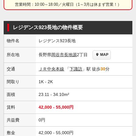
営業時間：10:00～18:00／火曜日（1～3月は休まず営業！）
レジデンス923長地の物件概要
物件名
レジデンス923長地
長野県
岡谷市
長地源
2丁目
所在地
MAP
交通
ＪＲ中央本線
「
下諏訪
」駅 徒歩
30
分
間取り
1K - 2K
面積
23.11 - 34.10m²
賃料
42,000 - 55,000円
共益費
0円
敷金
42,000 - 55,000円