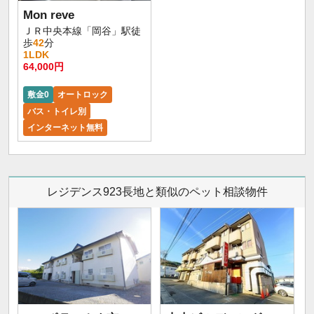
Mon reve
ＪＲ中央本線「岡谷」駅徒
歩
42
分
1LDK
64,000円
敷金0
オートロック
バス・トイレ別
インターネット無料
レジデンス923長地と類似のペット相談物件