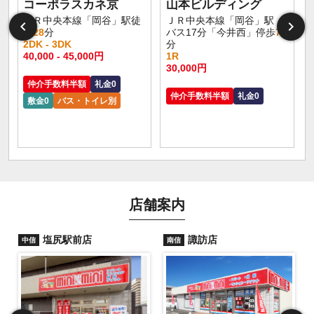
コーポラスカネ京
山本ビルディング
ＪＲ中央本線「岡谷」駅徒
ＪＲ中央本線「岡谷」駅
歩
28
分
バス17分「今井西」停歩
7
2DK - 3DK
分
40,000 - 45,000円
1R
30,000円
仲介手数料半額
礼金0
仲介手数料半額
礼金0
敷金0
バス・トイレ別
店舗案内
塩尻駅前店
諏訪店
中信
南信