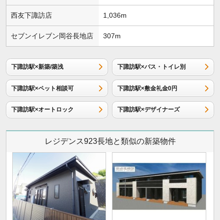
西友下諏訪店
1,036m
セブンイレブン岡谷長地店
307m
下諏訪駅×新築/築浅
下諏訪駅×バス・トイレ別
下諏訪駅×ペット相談可
下諏訪駅×敷金礼金0円
下諏訪駅×オートロック
下諏訪駅×デザイナーズ
レジデンス923長地と類似の新築物件