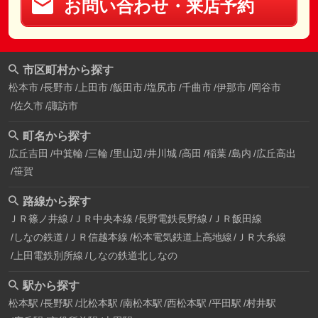
お問い合わせ・来店予約
市区町村から探す
松本市
長野市
上田市
飯田市
塩尻市
千曲市
伊那市
岡谷市
佐久市
諏訪市
町名から探す
広丘吉田
中箕輪
三輪
里山辺
井川城
高田
稲葉
島内
広丘高出
笹賀
路線から探す
ＪＲ篠ノ井線
ＪＲ中央本線
長野電鉄長野線
ＪＲ飯田線
しなの鉄道
ＪＲ信越本線
松本電気鉄道上高地線
ＪＲ大糸線
上田電鉄別所線
しなの鉄道北しなの
駅から探す
松本駅
長野駅
北松本駅
南松本駅
西松本駅
平田駅
村井駅