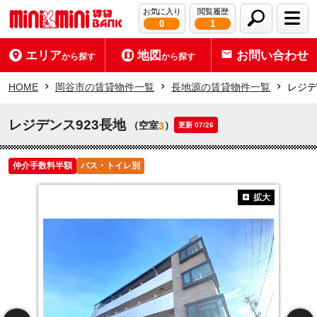
お気に入り
閲覧履歴
0
1
エリア
地図
お問い合わせ
から探す
から探す
HOME
岡谷市の賃貸物件一覧
長地源の賃貸物件一覧
レジデ
レジデンス923長地
（空室
）
3
更新 07/26
仲介手数料半額
バス・トイレ別
拡大