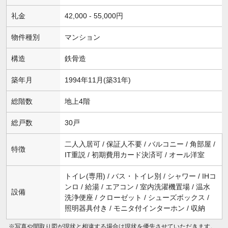
礼金
42,000 - 55,000円
物件種別
マンション
構造
鉄骨造
築年月
1994年11月(築31年)
総階数
地上4階
総戸数
30戸
二人入居可 / 保証人不要 / バルコニー / 角部屋 /
特徴
IT重説 / 初期費用カード決済可 / オール洋室
トイレ(専用) / バス・トイレ別 / シャワー / IHコ
ンロ / 給湯 / エアコン / 室内洗濯機置場 / 温水
設備
洗浄便座 / クローゼット / シューズボックス /
照明器具付き / モニタ付インターホン / 収納
※写真や間取り図が現状と相違する場合は現状を優先させていただきます。