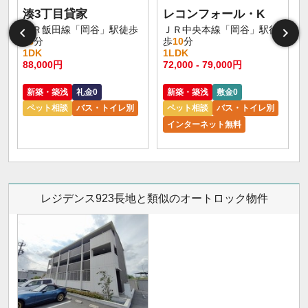
湊3丁目貸家
レコンフォール・K
ＪＲ飯田線「岡谷」駅徒歩
ＪＲ中央本線「岡谷」駅徒
46
分
歩
10
分
1DK
1LDK
1
88,000円
72,000 - 79,000円
6
新築・築浅
礼金0
新築・築浅
敷金0
ペット相談
バス・トイレ別
ペット相談
バス・トイレ別
インターネット無料
レジデンス923長地と類似のオートロック物件