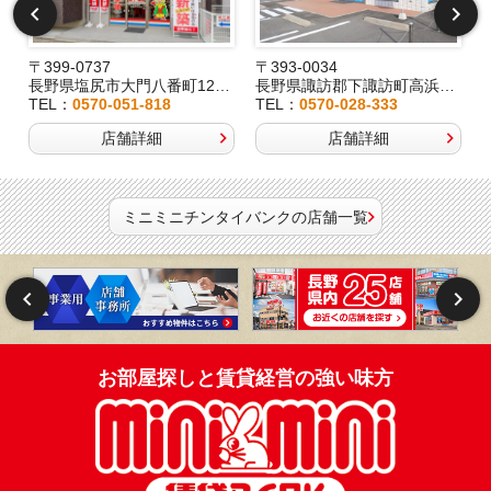
〒399-0737
〒393-0034
2
長野県塩尻市大門八番町12-29
長野県諏訪郡下諏訪町高浜6191-3
TEL：
0570-051-818
TEL：
0570-028-333
店舗詳細
店舗詳細
ミニミニチンタイバンクの店舗一覧
お部屋探しと賃貸経営の強い味方