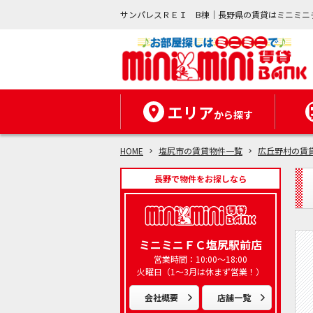
サンパレスＲＥＩ B棟｜長野県の賃貸はミニミニ
エリア
から探す
HOME
塩尻市の賃貸物件一覧
広丘野村の賃
長野で物件をお探しなら
ミニミニＦＣ塩尻駅前店
営業時間：10:00～18:00
火曜日（1～3月は休まず営業！）
会社概要
店舗一覧