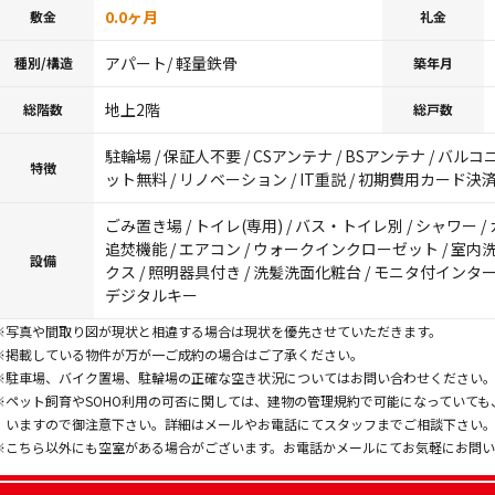
0.0ヶ月
敷金
礼金
アパート/ 軽量鉄骨
種別/構造
築年月
地上2階
総階数
総戸数
駐輪場 / 保証人不要 / CSアンテナ / BSアンテナ / バルコ
特徴
ット無料 / リノベーション / IT重説 / 初期費用カード決
ごみ置き場 / トイレ(専用) / バス・トイレ別 / シャワー /
追焚機能 / エアコン / ウォークインクローゼット / 室内
設備
クス / 照明器具付き / 洗髪洗面化粧台 / モニタ付インターホ
デジタルキー
※写真や間取り図が現状と相違する場合は現状を優先させていただきます。
※掲載している物件が万が一ご成約の場合はご了承ください。
※駐車場、バイク置場、駐輪場の正確な空き状況についてはお問い合わせください
※ペット飼育やSOHO利用の可否に関しては、建物の管理規約で可能になっていて
いますので御注意下さい。詳細はメールやお電話にてスタッフまでご相談下さい
※こちら以外にも空室がある場合がございます。お電話かメールにてお気軽にお問