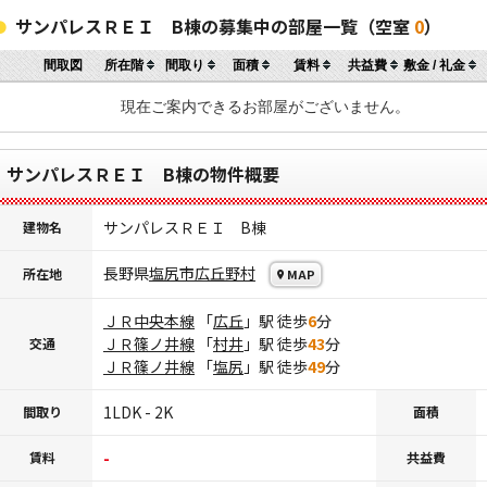
サンパレスＲＥＩ B棟の募集中の部屋一覧（空室
0
）
間取図
所在階
間取り
面積
賃料
共益費
敷金 / 礼金
現在ご案内できるお部屋がございません。
サンパレスＲＥＩ B棟の物件概要
サンパレスＲＥＩ B棟
建物名
長野県
塩尻市
広丘野村
所在地
MAP
ＪＲ中央本線
「
広丘
」駅 徒歩
6
分
ＪＲ篠ノ井線
「
村井
」駅 徒歩
43
分
交通
ＪＲ篠ノ井線
「
塩尻
」駅 徒歩
49
分
1LDK - 2K
間取り
面積
-
賃料
共益費