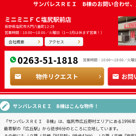
サンパレスＲＥＩ B棟
のお問い合わせ、
ミニミニＦＣ塩尻駅前店
長野県塩尻市大門八番町12-29
営業時間：10:00～18:00／火曜日（1～3月は休まず営業！）
会社概要
アクセス
0263-51-1818
営業時間：10:00～18:00／
物件リクエスト
お問
サンパレスＲＥＩ B棟
はこんな物件！
『サンパレスＲＥＩ B棟』は、塩尻市広丘野村エリアにある1996年
最寄駅の『広丘駅』から徒歩6分のところに立地しています。
その他にもＪＲ篠ノ井線『村井駅』(徒歩43分)、ＪＲ篠ノ井線『塩尻駅