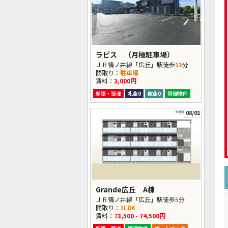
ラピス （月極駐車場）
ＪＲ篠ノ井線「広丘」駅徒歩
13
分
間取り：
駐車場
賃料：
3,000円
新築・築浅
礼金0
敷金0
管理物件
08/01
Grande広丘 A棟
ＪＲ篠ノ井線「広丘」駅徒歩
5
分
間取り：
1LDK
賃料：
73,500 - 74,500円