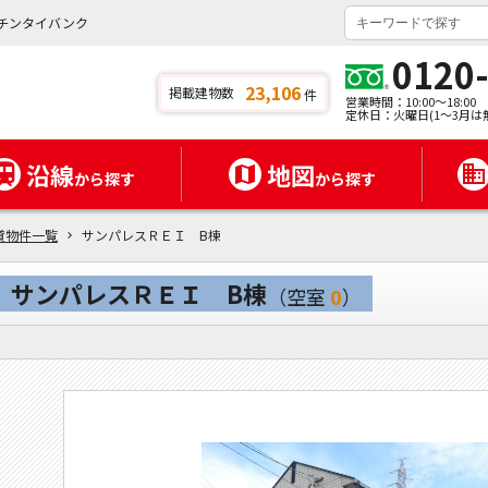
チンタイバンク
0120
23,106
掲載建物数
件
営業時間：10:00～18:00
定休日：火曜日(1～3月は
沿線
地図
から探す
から探す
貸物件一覧
サンパレスＲＥＩ B棟
サンパレスＲＥＩ B棟
（空室
0
）