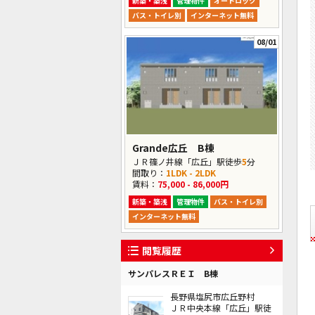
新築・築浅
管理物件
オートロック
バス・トイレ別
インターネット無料
08/01
Grande広丘 B棟
ＪＲ篠ノ井線「広丘」駅徒歩
5
分
間取り：
1LDK - 2LDK
賃料：
75,000 - 86,000円
新築・築浅
管理物件
バス・トイレ別
インターネット無料
閲覧履歴
サンパレスＲＥＩ B棟
長野県塩尻市広丘野村
ＪＲ中央本線「広丘」駅徒