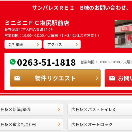
サンパレスＲＥＩ B棟
のお問い合わせ、
ミニミニＦＣ塩尻駅前店
長野県塩尻市大門八番町12-29
営業時間：10:00～18:00／火曜日（1～3月は休まず営業！）
会社概要
アクセス
0263-51-1818
営業時間：10:00～18:00／
物件リクエスト
お問
丘駅×新築/築浅
広丘駅×バス・トイレ別
広丘駅×敷金礼金0円
広丘駅×オートロック