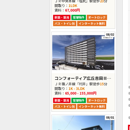
ＪＲ中央本線「塩尻」駅徒歩
23
分
間取り：
1LDK
賃料：
67,000円
新築・築浅
管理物件
オートロック
バス・トイレ別
インターネット無料
08/02
コンフォーティア広丘吉田Ⅲ A棟
ＪＲ篠ノ井線「村井」駅徒歩
15
分
間取り：
1K - 3LDK
賃料：
65,000 - 155,000円
新築・築浅
管理物件
オートロック
バス・トイレ別
インターネット無料
08/01