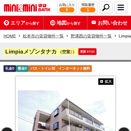
お気に入り
閲覧履歴
0
1
エリア
地図
お問い合わせ
から探す
から探す
HOME
松本市の賃貸物件一覧
野溝西の賃貸物件一覧
Limp
Limpiaメゾンタナカ
（空室
）
2
更新 07/25
礼金0
敷金0
バス・トイレ別
インターネット無料
拡大