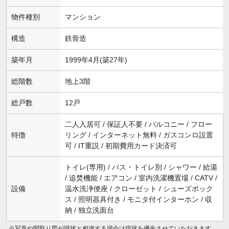
物件種別
マンション
構造
鉄骨造
築年月
1999年4月(築27年)
総階数
地上3階
総戸数
12戸
二人入居可 / 保証人不要 / バルコニー / フロー
特徴
リング / インターネット無料 / ガスコンロ設置
可 / IT重説 / 初期費用カード決済可
トイレ(専用) / バス・トイレ別 / シャワー / 給湯
/ 追焚機能 / エアコン / 室内洗濯機置場 / CATV /
設備
温水洗浄便座 / クローゼット / シューズボック
ス / 照明器具付き / モニタ付インターホン / 収
納 / 独立洗面台
※写真や間取り図が現状と相違する場合は現状を優先させていただきます。