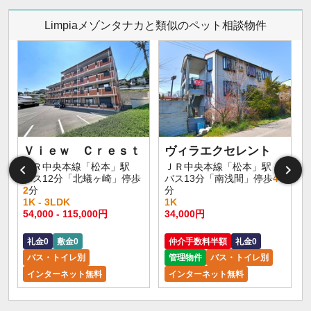
Limpiaメゾンタナカと類似のペット相談物件
Ｖｉｅｗ Ｃｒｅｓｔ
ヴィラエクセレント
ＪＲ中央本線「松本」駅
ＪＲ中央本線「松本」駅
バス12分「北蟻ヶ崎」停歩
バス13分「南浅間」停歩
4
2
分
分
1K - 3LDK
1K
54,000 - 115,000円
34,000円
礼金0
敷金0
仲介手数料半額
礼金0
バス・トイレ別
管理物件
バス・トイレ別
インターネット無料
インターネット無料