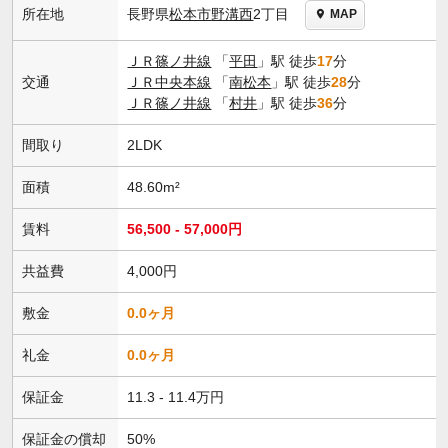
長野県
松本市
野溝西
2丁目
所在地
MAP
ＪＲ篠ノ井線
「
平田
」駅 徒歩
17
分
交通
ＪＲ中央本線
「
南松本
」駅 徒歩
28
分
ＪＲ篠ノ井線
「
村井
」駅 徒歩
36
分
間取り
2LDK
面積
48.60m²
賃料
56,500 - 57,000円
共益費
4,000円
敷金
0.0ヶ月
礼金
0.0ヶ月
保証金
11.3 - 11.4万円
保証金の償却
50%