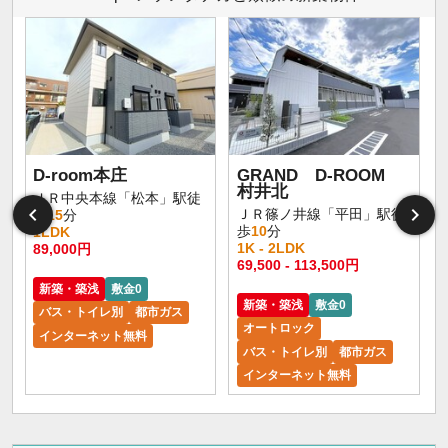
D-room本庄
GRAND D-ROOM
村井北
ＪＲ中央本線「松本」駅徒
ＪＲ篠ノ井線「平田」駅徒
歩
15
分
歩
10
分
1LDK
1K - 2LDK
89,000円
1
69,500 - 113,500円
新築・築浅
敷金0
新築・築浅
敷金0
バス・トイレ別
都市ガス
オートロック
インターネット無料
バス・トイレ別
都市ガス
インターネット無料