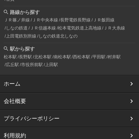
路線から探す
ＪＲ篠ノ井線
ＪＲ中央本線
長野電鉄長野線
ＪＲ飯田線
しなの鉄道
ＪＲ信越本線
松本電気鉄道上高地線
ＪＲ大糸線
上田電鉄別所線
しなの鉄道北しなの
駅から探す
松本駅
長野駅
北松本駅
南松本駅
西松本駅
平田駅
村井駅
広丘駅
市役所前駅
上田駅
ホーム
会社概要
プライバシーポリシー
利用規約