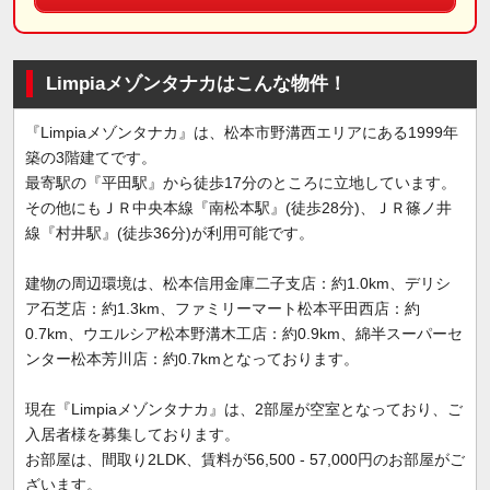
Limpiaメゾンタナカはこんな物件！
『Limpiaメゾンタナカ』は、松本市野溝西エリアにある1999年
築の3階建てです。
最寄駅の『平田駅』から徒歩17分のところに立地しています。
その他にもＪＲ中央本線『南松本駅』(徒歩28分)、ＪＲ篠ノ井
線『村井駅』(徒歩36分)が利用可能です。
建物の周辺環境は、松本信用金庫二子支店：約1.0km、デリシ
ア石芝店：約1.3km、ファミリーマート松本平田西店：約
0.7km、ウエルシア松本野溝木工店：約0.9km、綿半スーパーセ
ンター松本芳川店：約0.7kmとなっております。
現在『Limpiaメゾンタナカ』は、2部屋が空室となっており、ご
入居者様を募集しております。
お部屋は、間取り2LDK、賃料が56,500 - 57,000円のお部屋がご
ざいます。