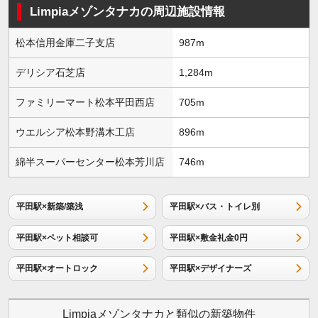
Limpiaメゾンタナカの周辺施設情報
松本信用金庫二子支店
987m
デリシア石芝店
1,284m
ファミリーマート松本平田西店
705m
ウエルシア松本野溝木工店
896m
綿半スーパーセンター松本芳川店
746m
平田駅×新築/築浅
平田駅×バス・トイレ別
平田駅×ペット相談可
平田駅×敷金礼金0円
平田駅×オートロック
平田駅×デザイナーズ
Limpiaメゾンタナカと類似の新築物件