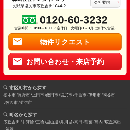
会社案内
長野県塩尻市広丘吉田1044-2
0120-60-3232
営業時間：10:00～18:00／定休日：火曜日(1～3月は無休で営業)
物件リクエスト
お問い合わせ・来店予約
市区町村から探す
松本市
長野市
上田市
飯田市
塩尻市
千曲市
伊那市
岡谷市
佐久市
諏訪市
町名から探す
広丘吉田
中箕輪
三輪
里山辺
井川城
高田
稲葉
島内
広丘高出
笹賀