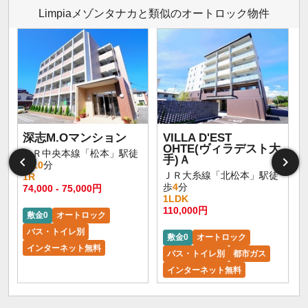
Limpiaメゾンタナカと類似のオートロック物件
深志M.Oマンション
VILLA D'EST
OHTE(ヴィラデスト大
ＪＲ中央本線「松本」駅徒
手)Ａ
歩
10
分
ＪＲ大糸線「北松本」駅徒
1R
歩
4
分
74,000 - 75,000円
1LDK
110,000円
敷金0
オートロック
バス・トイレ別
敷金0
オートロック
インターネット無料
バス・トイレ別
都市ガス
インターネット無料