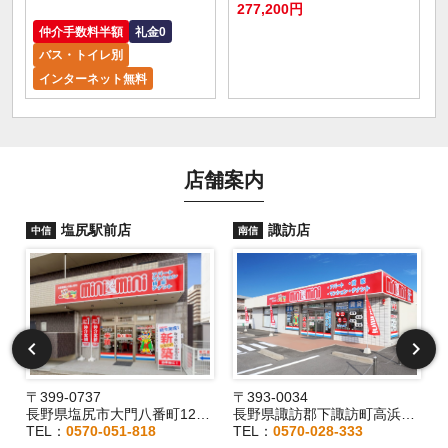
277,200円
仲介手数料半額
礼金0
バス・トイレ別
インターネット無料
店舗案内
塩尻駅前店
諏訪店
中信
南信
〒399-0737
〒393-0034
2
長野県塩尻市大門八番町12-29
長野県諏訪郡下諏訪町高浜6191-3
TEL：
0570-051-818
TEL：
0570-028-333