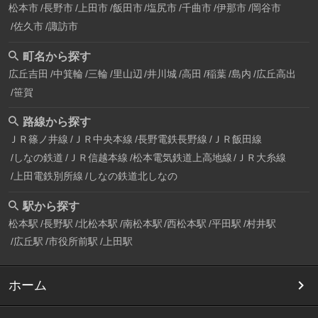
松本市
長野市
上田市
飯田市
塩尻市
千曲市
伊那市
岡谷市
佐久市
諏訪市
町名から探す
広丘吉田
中箕輪
三輪
里山辺
井川城
高田
稲葉
島内
広丘高出
笹賀
路線から探す
ＪＲ篠ノ井線
ＪＲ中央本線
長野電鉄長野線
ＪＲ飯田線
しなの鉄道
ＪＲ信越本線
松本電気鉄道上高地線
ＪＲ大糸線
上田電鉄別所線
しなの鉄道北しなの
駅から探す
松本駅
長野駅
北松本駅
南松本駅
西松本駅
平田駅
村井駅
広丘駅
市役所前駅
上田駅
ホーム