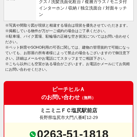
クス / 洗髪洗面化粧台 / 複層ガラス / モニタ付
インターホン / 収納 / 独立洗面台 / 対面キッチ
ン
※写真や間取り図が現状と相違する場合は現状を優先させていただきます。
※掲載している物件が万が一ご成約の場合はご了承ください。
※駐車場、バイク置場、駐輪場の正確な空き状況についてはお問い合わせく
ださい。
※ペット飼育やSOHO利用の可否に関しては、建物の管理規約で可能になっ
ていても、お部屋の所有者様によって禁止の場合もございますので御注意下
さい。詳細はメールやお電話にてスタッフまでご相談下さい。
※こちら以外にも空室がある場合がございます。お電話かメールにてお気軽
にお問い合わせください。
ピーチヒルＡ
のお問い合わせ
（無料）
ミニミニＦＣ塩尻駅前店
長野県塩尻市大門八番町12-29
0263-51-1818