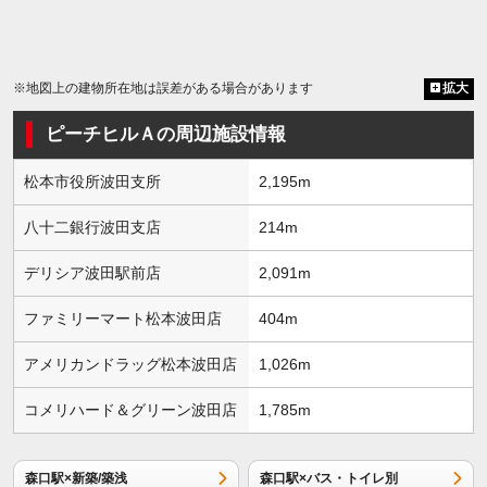
※地図上の建物所在地は誤差がある場合があります
拡大
ピーチヒルＡの周辺施設情報
松本市役所波田支所
2,195m
八十二銀行波田支店
214m
デリシア波田駅前店
2,091m
ファミリーマート松本波田店
404m
アメリカンドラッグ松本波田店
1,026m
コメリハード＆グリーン波田店
1,785m
森口駅×新築/築浅
森口駅×バス・トイレ別