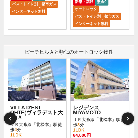
新築・築浅
敷金0
バス・トイレ別
都市ガス
オートロック
インターネット無料
バス・トイレ別
都市ガス
インターネット無料
ピーチヒルＡと類似のオートロック物件
VILLA D'EST
レジデンス
OHTE(ヴィラデスト大
MIYAMOTO
手)Ａ
ＪＲ大糸線「北松本」駅徒
ＪＲ大糸線「北松本」駅徒
歩
3
分
歩
4
分
1LDK
1LDK
64,000円