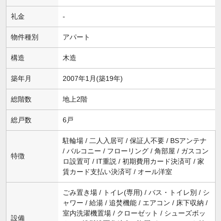
礼金
-
物件種別
アパート
構造
木造
築年月
2007年1月(築19年)
総階数
地上2階
総戸数
6戸
駐輪場 / 二人入居可 / 保証人不要 / BSアンテナ
/ バルコニー / フローリング / 角部屋 / ガスコン
特徴
ロ設置可 / IT重説 / 初期費用カード決済可 / 家
賃カード支払い決済可 / オール洋室
ごみ置き場 / トイレ(専用) / バス・トイレ別 / シ
ャワー / 給湯 / 追焚機能 / エアコン / 床下収納 /
室内洗濯機置場 / クローゼット / シューズボッ
設備