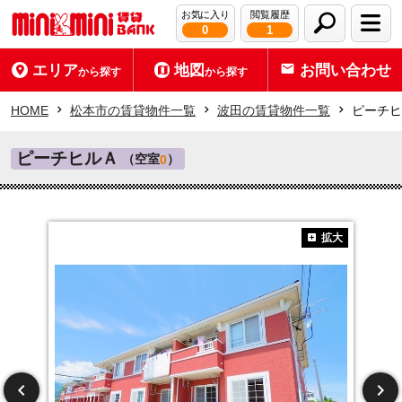
お気に入り
閲覧履歴
0
1
エリア
地図
お問い合わせ
から探す
から探す
HOME
松本市の賃貸物件一覧
波田の賃貸物件一覧
ピーチヒ
ピーチヒルＡ
（空室
）
0
拡大