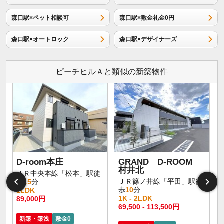
森口駅×ペット相談可
森口駅×敷金礼金0円
森口駅×オートロック
森口駅×デザイナーズ
ピーチヒルＡと類似の新築物件
D-room本庄
GRAND D-ROOM
村井北
ＪＲ中央本線「松本」駅徒
ＪＲ篠ノ井線「平田」駅徒
歩
15
分
歩
10
分
1LDK
1K - 2LDK
89,000円
1
69,500 - 113,500円
新築・築浅
敷金0