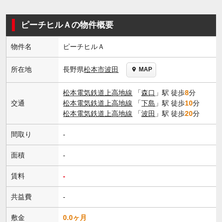
ピーチヒルＡの物件概要
物件名
ピーチヒルＡ
長野県
松本市
波田
所在地
MAP
松本電気鉄道上高地線
「
森口
」駅 徒歩
8
分
交通
松本電気鉄道上高地線
「
下島
」駅 徒歩
10
分
松本電気鉄道上高地線
「
波田
」駅 徒歩
20
分
間取り
-
面積
-
賃料
-
共益費
-
敷金
0.0ヶ月