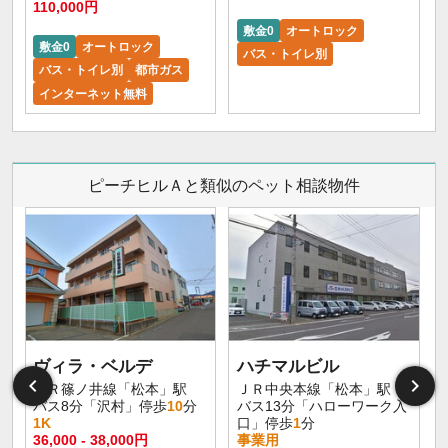
110,000円
敷金0
オートロック
敷金0
オートロック
バス・トイレ別
バス・トイレ別
都市ガス
インターネット無料
ピーチヒルＡと類似のペット相談物件
ヴィラ・ベルデ
ハチマルビル
ＪＲ篠ノ井線「松本」駅
ＪＲ中央本線「松本」駅
バス8分「沢村」停歩
10
分
バス13分「ハローワーク入
1K
口」停歩
1
分
36,000 - 38,000円
事業用