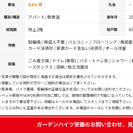
0.0ヶ月
-
敷金
礼金
アパート/ 鉄骨造
1
種別/構造
築年月
地上2階
6
総階数
総戸数
駐輪場 / 保証人不要 / バルコニー / フローリング / 角部屋 
特徴
カード決済可 / 家賃カード支払い決済可 / オール洋室
ごみ置き場 / トイレ(専用) / バス・トイレ別 / シャワー / 
設備
ーズボックス / 収納 / 独立洗面台
※写真や間取り図が現状と相違する場合は現状を優先させていただきます。
※掲載している物件が万が一ご成約の場合はご了承ください。
※駐車場、バイク置場、駐輪場の正確な空き状況についてはお問い合わせください
※ペット飼育やSOHO利用の可否に関しては、建物の管理規約で可能になっていて
いますので御注意下さい。詳細はメールやお電話にてスタッフまでご相談下さい
※こちら以外にも空室がある場合がございます。お電話かメールにてお気軽にお問
ガーデンハイツ安藤
のお問い合わせ、見