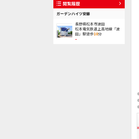
閲覧履歴
ガーデンハイツ安藤
長野県松本市波田
松本電気鉄道上高地線「波
田」駅徒歩
10
分
-