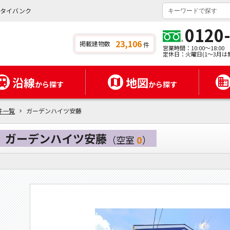
ンタイバンク
0120
23,106
掲載建物数
件
営業時間：10:00～18:00
定休日：火曜日(1～3月は
沿線
地図
から探す
から探す
件一覧
ガーデンハイツ安藤
ガーデンハイツ安藤
（空室
0
）