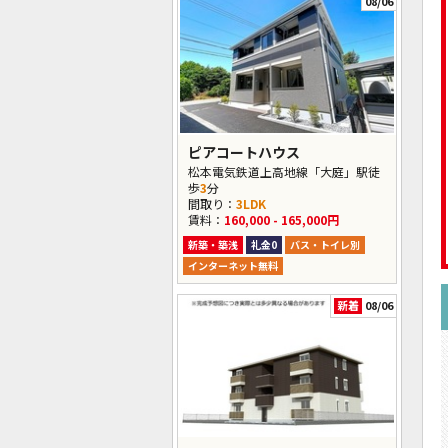
08/06
ピアコートハウス
松本電気鉄道上高地線「大庭」駅徒
歩
3
分
間取り：
3LDK
賃料：
160,000 - 165,000円
新築・築浅
礼金0
バス・トイレ別
インターネット無料
新着
08/06