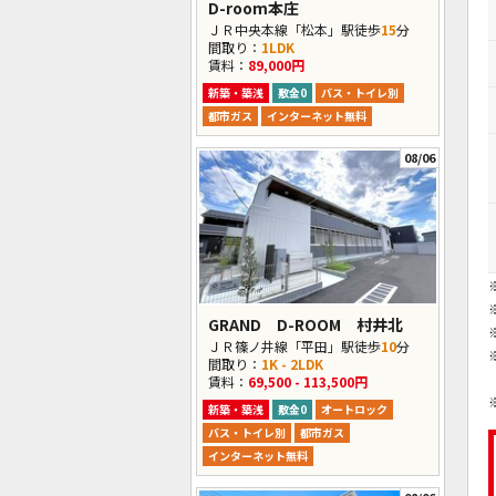
D-room本庄
ＪＲ中央本線「松本」駅徒歩
15
分
間取り：
1LDK
賃料：
89,000円
新築・築浅
敷金0
バス・トイレ別
都市ガス
インターネット無料
08/06
GRAND D-ROOM 村井北
ＪＲ篠ノ井線「平田」駅徒歩
10
分
間取り：
1K - 2LDK
賃料：
69,500 - 113,500円
新築・築浅
敷金0
オートロック
バス・トイレ別
都市ガス
インターネット無料