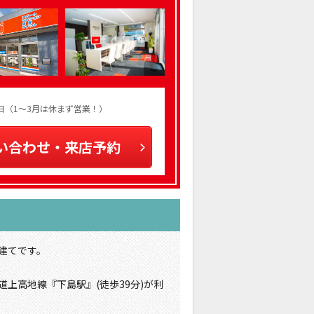
火曜日（1～3月は休まず営業！）
い合わせ・来店予約
階建てです。
道上高地線『下島駅』(徒歩39分)が利