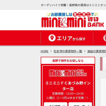
ガーデンハイツ安藤｜長野県の賃貸はミニミニチ
エリア
から探す
HOME
松本市の賃貸物件一覧
波田の賃貸物
長野で物件をお探しなら
ミニミニＦＣあづみ野イン
ター店
営業時間：10:00～18:00
火曜日（1～3月は休まず営業！）