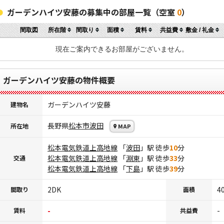
ガーデンハイツ安藤の募集中の部屋一覧（空室
0
）
間取図
所在階
間取り
面積
賃料
共益費
敷金 / 礼金
現在ご案内できるお部屋がございません。
ガーデンハイツ安藤の物件概要
ガーデンハイツ安藤
建物名
長野県
松本市
波田
所在地
MAP
松本電気鉄道上高地線
「
波田
」駅 徒歩
10
分
松本電気鉄道上高地線
「
淵東
」駅 徒歩
33
分
交通
松本電気鉄道上高地線
「
下島
」駅 徒歩
39
分
2DK
4
間取り
面積
-
-
賃料
共益費