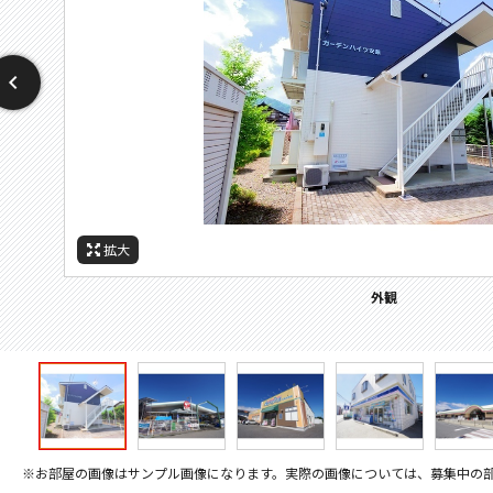
拡大
拡大
拡大
拡大
拡大
拡大
拡大
周辺施設：ホームセンター
周辺施設：ドラックストア
周辺施設：コンビニ
周辺施設：スーパー
周辺施設：郵便局
周辺施設：役所
外観
※お部屋の画像はサンプル画像になります。実際の画像については、募集中の