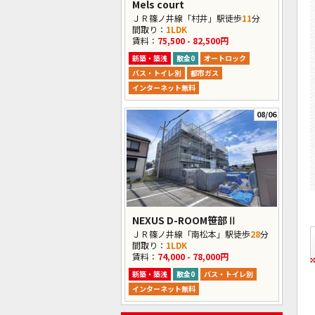
Mels court
ＪＲ篠ノ井線「村井」駅徒歩
11
分
間取り：
1LDK
賃料：
75,500 - 82,500円
新築・築浅
敷金0
オートロック
バス・トイレ別
都市ガス
インターネット無料
08/06
NEXUS D-ROOM笹部Ⅱ
ＪＲ篠ノ井線「南松本」駅徒歩
28
分
間取り：
1LDK
賃料：
74,000 - 78,000円
新築・築浅
敷金0
バス・トイレ別
インターネット無料