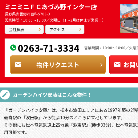
ミニミニＦＣあづみ野インター店
長野県安曇野市豊科5703-3
営業時間：10:00～18:00／火曜日（1～3月は休まず営業！）
会社概要
アクセス
0263-71-3334
営業時間：10:00～18:00／
物件リクエスト
お問
ガーデンハイツ安藤
はこんな物件！
『ガーデンハイツ安藤』は、松本市波田エリアにある1997年築の2
最寄駅の『波田駅』から徒歩10分のところに立地しています。
その他にも松本電気鉄道上高地線『淵東駅』(徒歩33分)、松本電気鉄
用可能です。