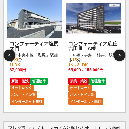
コンフォーティア塩尻
コンフォーティア広丘
大門
吉田Ⅲ A棟
ＪＲ中央本線「塩尻」駅徒
ＪＲ篠ノ井線「村井」駅徒
歩
23
分
歩
15
分
1LDK
1K - 3LDK
67,000円
65,000 - 155,000円
新築・築浅
管理物件
新築・築浅
管理物件
オートロック
オートロック
バス・トイレ別
バス・トイレ別
インターネット無料
インターネット無料
フレグランスブルースカイAと類似のオートロック物件