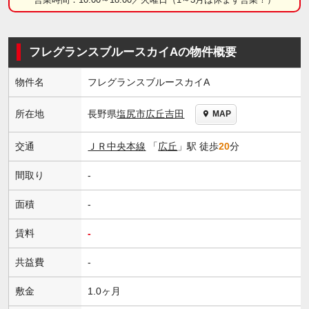
フレグランスブルースカイAの物件概要
物件名
フレグランスブルースカイA
長野県
塩尻市
広丘吉田
所在地
MAP
交通
ＪＲ中央本線
「
広丘
」駅 徒歩
20
分
間取り
-
面積
-
賃料
-
共益費
-
敷金
1.0ヶ月