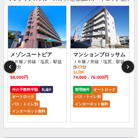
メゾンユートピア
マンションブロッサム
ＪＲ篠ノ井線「塩尻」駅徒
ＪＲ篠ノ井線「塩尻」駅徒
歩
7
分
歩
23
分
1K
1LDK
1
58,000円
74,000 - 76,000円
6
仲介手数料半額
礼金0
管理物件
オートロック
オートロック
バス・トイレ別
バス・トイレ別
インターネット無料
インターネット無料