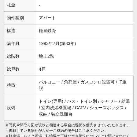
礼金
-
物件種別
アパート
構造
軽量鉄骨
築年月
1993年7月(築33年)
総階数
地上2階
総戸数
4戸
バルコニー / 角部屋 / ガスコンロ設置可 / IT重
特徴
説
トイレ(専用) / バス・トイレ別 / シャワー / 給湯
設備
/ 室内洗濯機置場 / CATV / シューズボックス /
収納 / 独立洗面台
※写真や間取り図が現状と相違する場合は現状を優先させていただきます。
※掲載している物件が万が一ご成約の場合はご了承ください。
※駐車場、バイク置場、駐輪場の正確な空き状況についてはお問い合わせく