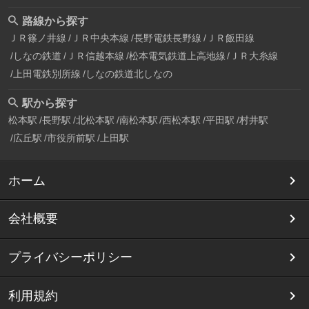
路線から探す
ＪＲ篠ノ井線
ＪＲ中央本線
長野電鉄長野線
ＪＲ飯田線
しなの鉄道
ＪＲ信越本線
松本電気鉄道上高地線
ＪＲ大糸線
上田電鉄別所線
しなの鉄道北しなの
駅から探す
松本駅
長野駅
北松本駅
南松本駅
西松本駅
平田駅
村井駅
広丘駅
市役所前駅
上田駅
ホーム
会社概要
プライバシーポリシー
利用規約