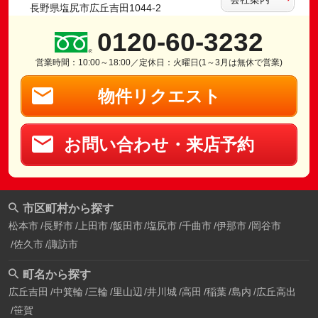
長野県塩尻市広丘吉田1044-2
0120-60-3232
営業時間：10:00～18:00／定休日：火曜日(1～3月は無休で営業)
物件リクエスト
お問い合わせ・来店予約
市区町村から探す
松本市
長野市
上田市
飯田市
塩尻市
千曲市
伊那市
岡谷市
佐久市
諏訪市
町名から探す
広丘吉田
中箕輪
三輪
里山辺
井川城
高田
稲葉
島内
広丘高出
笹賀