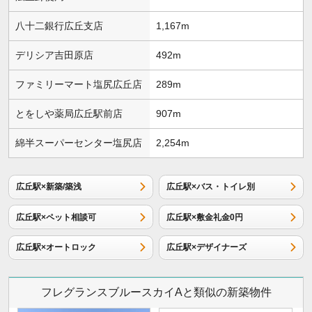
八十二銀行広丘支店
1,167m
デリシア吉田原店
492m
ファミリーマート塩尻広丘店
289m
とをしや薬局広丘駅前店
907m
綿半スーパーセンター塩尻店
2,254m
広丘駅×新築/築浅
広丘駅×バス・トイレ別
広丘駅×ペット相談可
広丘駅×敷金礼金0円
広丘駅×オートロック
広丘駅×デザイナーズ
フレグランスブルースカイAと類似の新築物件