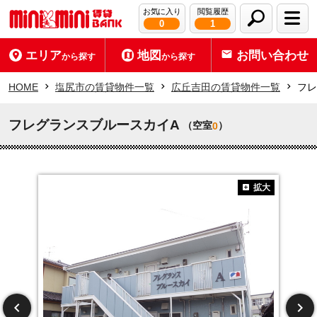
お気に入り
閲覧履歴
0
1
エリア
地図
お問い合わせ
から探す
から探す
HOME
塩尻市の賃貸物件一覧
広丘吉田の賃貸物件一覧
フレ
フレグランスブルースカイA
（空室
）
0
拡大