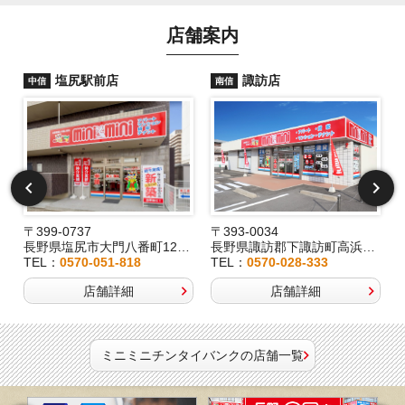
店舗案内
塩尻駅前店
諏訪店
中信
南信
〒399-0737
〒393-0034
2
長野県塩尻市大門八番町12-29
長野県諏訪郡下諏訪町高浜6191-3
TEL：
0570-051-818
TEL：
0570-028-333
店舗詳細
店舗詳細
ミニミニチンタイバンクの店舗一覧