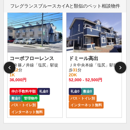
フレグランスブルースカイAと類似のペット相談物件
コーポフローレンス
ドミール高出
ＪＲ篠ノ井線「塩尻」駅徒
ＪＲ中央本線「塩尻」駅徒
歩
12
分
歩
31
分
1K
2DK
36,000円
52,000 - 52,500円
仲介手数料半額
礼金0
礼金0
敷金0
敷金0
管理物件
バス・トイレ別
バス・トイレ別
インターネット無料
インターネット無料