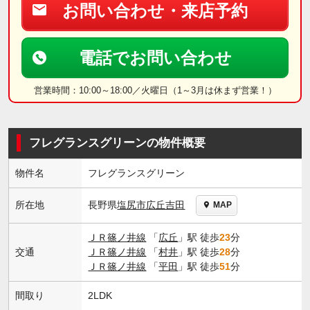
お問い合わせ・来店予約
電話でお問い合わせ
営業時間：10:00～18:00／火曜日（1～3月は休まず営業！）
フレグランスグリーンの物件概要
物件名
フレグランスグリーン
長野県
塩尻市
広丘吉田
所在地
MAP
ＪＲ篠ノ井線
「
広丘
」駅 徒歩
23
分
交通
ＪＲ篠ノ井線
「
村井
」駅 徒歩
28
分
ＪＲ篠ノ井線
「
平田
」駅 徒歩
51
分
間取り
2LDK