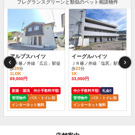
フレグランスグリーンと類似のペット相談物件
アルプスハイツ
イーグルハイツ
ＪＲ篠ノ井線「広丘」駅徒
ＪＲ篠ノ井線「塩尻」駅徒
歩
28
分
歩
23
分
1LDK
1K
69,000円
33,000円
新築・築浅
仲介手数料半額
仲介手数料半額
礼金0
管理物件
バス・トイレ別
管理物件
バス・トイレ別
インターネット無料
インターネット無料