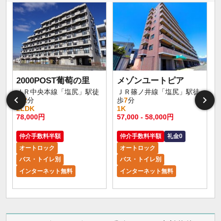
2000POST葡萄の里
メゾンユートピア
ＪＲ中央本線「塩尻」駅徒
ＪＲ篠ノ井線「塩尻」駅徒
歩
2
分
歩
7
分
2LDK
1K
78,000円
57,000 - 58,000円
仲介手数料半額
仲介手数料半額
礼金0
オートロック
オートロック
バス・トイレ別
バス・トイレ別
インターネット無料
インターネット無料