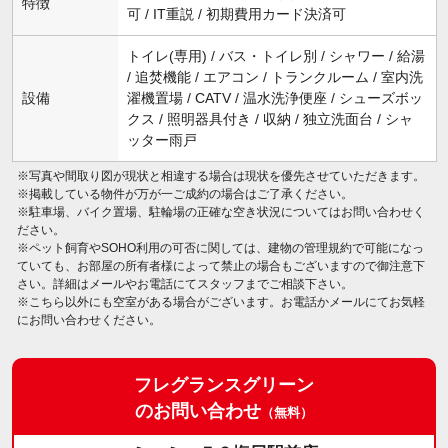
特徴
可 / IT重説 / 初期費用カード決済可
トイレ(専用) / バス・トイレ別 / シャワー / 給湯
/ 追焚機能 / エアコン / トランクルーム / 室内洗
設備
濯機置場 / CATV / 温水洗浄便座 / シューズボッ
クス / 照明器具付き / 収納 / 独立洗面台 / シャ
ッター雨戸
※写真や間取り図が現状と相違する場合は現状を優先させていただきます。
※掲載している物件が万が一ご成約の場合はご了承ください。
※駐車場、バイク置場、駐輪場の正確な空き状況についてはお問い合わせく
ださい。
※ペット飼育やSOHO利用の可否に関しては、建物の管理規約で可能になっ
ていても、お部屋の所有者様によって禁止の場合もございますので御注意下
さい。詳細はメールやお電話にてスタッフまでご相談下さい。
※こちら以外にも空室がある場合がございます。お電話かメールにてお気軽
にお問い合わせください。
フレグランスグリーン
のお問い合わせ
（無料）