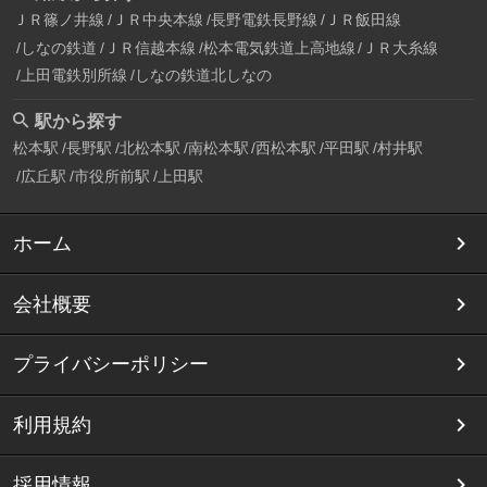
ＪＲ篠ノ井線
ＪＲ中央本線
長野電鉄長野線
ＪＲ飯田線
しなの鉄道
ＪＲ信越本線
松本電気鉄道上高地線
ＪＲ大糸線
上田電鉄別所線
しなの鉄道北しなの
駅から探す
松本駅
長野駅
北松本駅
南松本駅
西松本駅
平田駅
村井駅
広丘駅
市役所前駅
上田駅
ホーム
会社概要
プライバシーポリシー
利用規約
採用情報