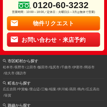
0120-60-3232
営業時間：10:00～18:00／定休日：火曜日(1～3月は無休で営業)
物件リクエスト
お問い合わせ・来店予約
市区町村から探す
松本市
長野市
上田市
飯田市
塩尻市
千曲市
伊那市
岡谷市
佐久市
諏訪市
町名から探す
広丘吉田
中箕輪
里山辺
三輪
稲葉
井川城
高田
島内
広丘高出
笹賀
路線から探す