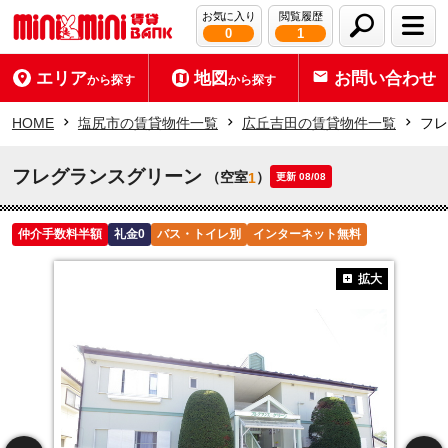
お気に入り
閲覧履歴
0
1
エリア
地図
お問い合わせ
から探す
から探す
HOME
塩尻市の賃貸物件一覧
広丘吉田の賃貸物件一覧
フレ
フレグランスグリーン
（空室
）
1
更新 08/08
仲介手数料半額
礼金0
バス・トイレ別
インターネット無料
拡大