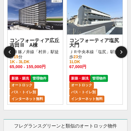
コンフォーティア広丘
コンフォーティア塩尻
吉田Ⅲ A棟
大門
ＪＲ篠ノ井線「村井」駅徒
ＪＲ中央本線「塩尻」駅徒
歩
15
分
歩
23
分
1K - 3LDK
1LDK
65,000 - 155,000円
67,000円
新築・築浅
管理物件
新築・築浅
管理物件
オートロック
オートロック
バス・トイレ別
バス・トイレ別
インターネット無料
インターネット無料
フレグランスグリーンと類似のオートロック物件