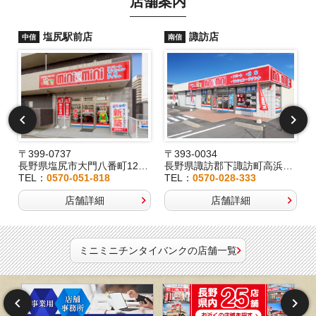
店舗案内
塩尻駅前店
諏訪店
中信
南信
〒399-0737
〒393-0034
2
長野県塩尻市大門八番町12-29
長野県諏訪郡下諏訪町高浜6191-3
TEL：
0570-051-818
TEL：
0570-028-333
店舗詳細
店舗詳細
ミニミニチンタイバンクの店舗一覧