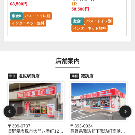
68,500円
1R
58,500円
敷金0
バス・トイレ別
敷金0
バス・トイレ別
インターネット無料
インターネット無料
店舗案内
塩尻駅前店
諏訪店
中信
南信
〒399-0737
〒393-0034
2
長野県塩尻市大門八番町12-29
長野県諏訪郡下諏訪町高浜6191-3