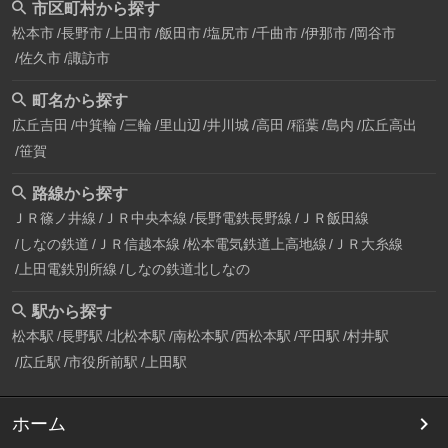
市区町村から探す
松本市
長野市
上田市
飯田市
塩尻市
千曲市
伊那市
岡谷市
佐久市
諏訪市
町名から探す
広丘吉田
中箕輪
三輪
里山辺
井川城
高田
稲葉
島内
広丘高出
笹賀
路線から探す
ＪＲ篠ノ井線
ＪＲ中央本線
長野電鉄長野線
ＪＲ飯田線
しなの鉄道
ＪＲ信越本線
松本電気鉄道上高地線
ＪＲ大糸線
上田電鉄別所線
しなの鉄道北しなの
駅から探す
松本駅
長野駅
北松本駅
南松本駅
西松本駅
平田駅
村井駅
広丘駅
市役所前駅
上田駅
ホーム