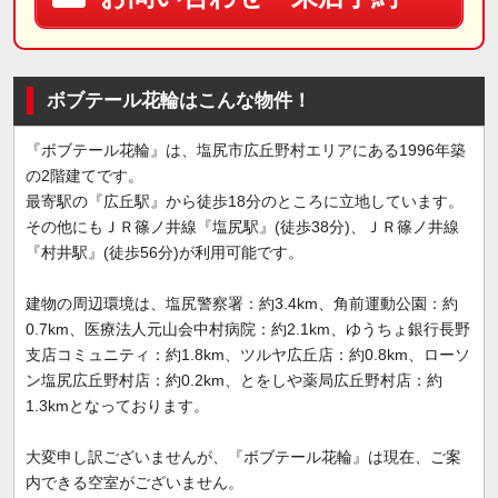
ボブテール花輪はこんな物件！
『ボブテール花輪』は、塩尻市広丘野村エリアにある1996年築
の2階建てです。
最寄駅の『広丘駅』から徒歩18分のところに立地しています。
その他にもＪＲ篠ノ井線『塩尻駅』(徒歩38分)、ＪＲ篠ノ井線
『村井駅』(徒歩56分)が利用可能です。
建物の周辺環境は、塩尻警察署：約3.4km、角前運動公園：約
0.7km、医療法人元山会中村病院：約2.1km、ゆうちょ銀行長野
支店コミュニティ：約1.8km、ツルヤ広丘店：約0.8km、ローソ
ン塩尻広丘野村店：約0.2km、とをしや薬局広丘野村店：約
1.3kmとなっております。
大変申し訳ございませんが、『ボブテール花輪』は現在、ご案
内できる空室がございません。