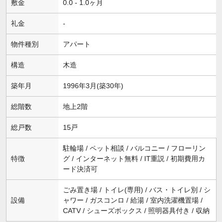
敷金
0.0 - 1.0ヶ月
礼金
-
物件種別
アパート
構造
木造
築年月
1996年3月(築30年)
総階数
地上2階
総戸数
15戸
駐輪場 / ペット相談 / バルコニー / フローリン
特徴
グ / インターネット無料 / IT重説 / 初期費用カ
ード決済可
ごみ置き場 / トイレ(専用) / バス・トイレ別 / シ
設備
ャワー / ガスコンロ / 給湯 / 室内洗濯機置場 /
CATV / シューズボックス / 照明器具付き / 収納