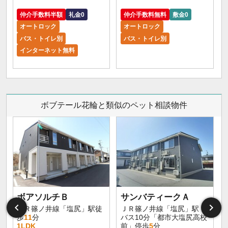
仲介手数料半額
礼金0
仲介手数料無料
敷金0
オートロック
オートロック
バス・トイレ別
バス・トイレ別
インターネット無料
ボブテール花輪と類似のペット相談物件
ボアソルチＢ
サンバティークＡ
ＪＲ篠ノ井線「塩尻」駅徒
ＪＲ篠ノ井線「塩尻」駅
歩
11
分
バス10分「都市大塩尻高校
1LDK
前」停歩
5
分