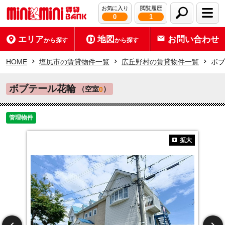
お気に入り
閲覧履歴
0
1
エリア
地図
お問い合わせ
から探す
から探す
HOME
塩尻市の賃貸物件一覧
広丘野村の賃貸物件一覧
ボブ
ボブテール花輪
（空室
）
0
管理物件
拡大