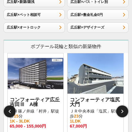
広丘駅×新築/築浅
広丘駅×バス・トイレ別
広丘駅×ペット相談可
広丘駅×敷金礼金0円
広丘駅×オートロック
広丘駅×デザイナーズ
ボブテール花輪と類似の新築物件
コンフォーティア広丘
コンフォーティア塩尻
吉田Ⅲ A棟
大門
ＪＲ篠ノ井線「村井」駅徒
ＪＲ中央本線「塩尻」駅徒
歩
15
分
歩
23
分
1K - 3LDK
1LDK
65,000 - 155,000円
67,000円