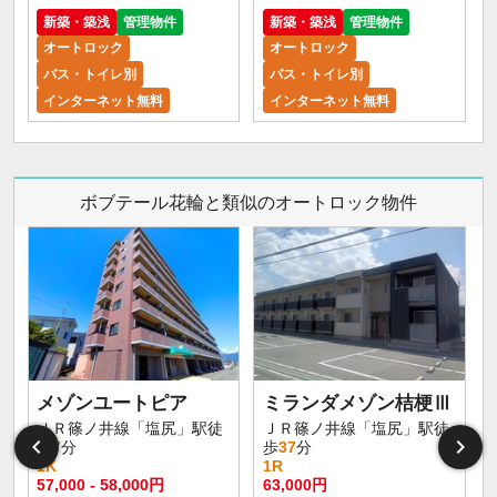
新築・築浅
管理物件
新築・築浅
管理物件
オートロック
オートロック
バス・トイレ別
バス・トイレ別
インターネット無料
インターネット無料
ボブテール花輪と類似のオートロック物件
メゾンユートピア
ミランダメゾン桔梗Ⅲ
ＪＲ篠ノ井線「塩尻」駅徒
ＪＲ篠ノ井線「塩尻」駅徒
歩
7
分
歩
37
分
1K
1R
57,000 - 58,000円
63,000円