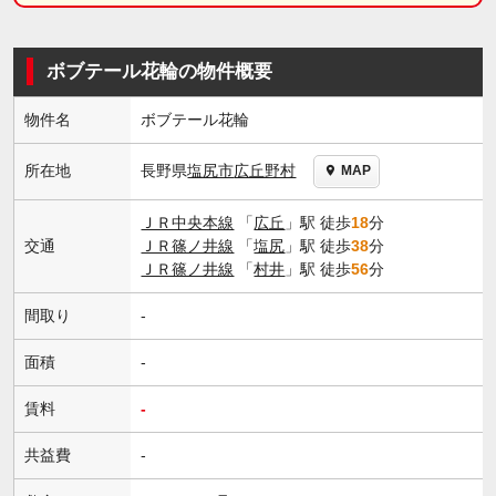
ボブテール花輪の物件概要
物件名
ボブテール花輪
長野県
塩尻市
広丘野村
所在地
MAP
ＪＲ中央本線
「
広丘
」駅 徒歩
18
分
交通
ＪＲ篠ノ井線
「
塩尻
」駅 徒歩
38
分
ＪＲ篠ノ井線
「
村井
」駅 徒歩
56
分
間取り
-
面積
-
賃料
-
共益費
-