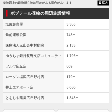
※地図上の建物所在地は誤差がある場合があります
拡大
ボブテール花輪の周辺施設情報
塩尻警察署
3,386m
角前運動公園
743m
医療法人元山会中村病院
2,133m
ゆうちょ銀行長野支店コミュニティ
1,796m
ツルヤ広丘店
809m
ローソン塩尻広丘野村店
179m
井上エアポート店
5,050m
とをしや薬局広丘野村店
1,348m