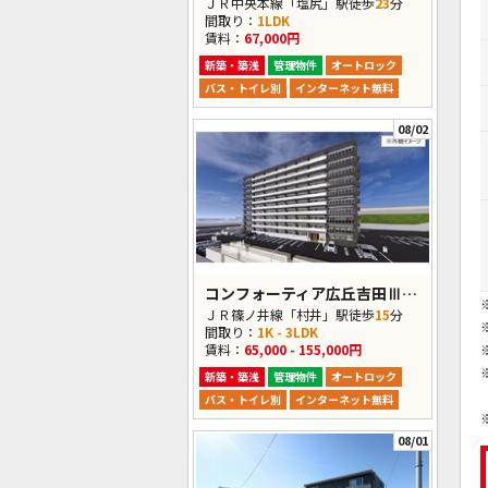
ＪＲ中央本線「塩尻」駅徒歩
23
分
間取り：
1LDK
賃料：
67,000円
新築・築浅
管理物件
オートロック
バス・トイレ別
インターネット無料
08/02
コンフォーティア広丘吉田Ⅲ A棟
ＪＲ篠ノ井線「村井」駅徒歩
15
分
間取り：
1K - 3LDK
賃料：
65,000 - 155,000円
新築・築浅
管理物件
オートロック
バス・トイレ別
インターネット無料
08/01