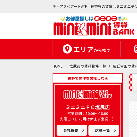
ディアスベアートA棟｜長野県の賃貸はミニミニチ
エリア
から探す
HOME
塩尻市の賃貸物件一覧
広丘吉田の賃
長野で物件をお探しなら
ミニミニＦＣ塩尻店
営業時間：10:00～18:00
火曜日（1～3月は休まず営業！）
会社概要
店舗一覧