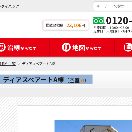
ンタイバンク
0120
23,106
掲載建物数
件
営業時間：10:00～18:00
定休日：火曜日(1～3月は
沿線
地図
から探す
から探す
貸物件一覧
ディアスベアートA棟
ディアスベアートA棟
（空室
0
）