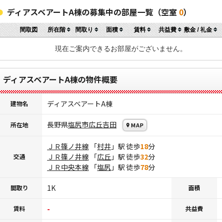
ディアスベアートA棟の募集中の部屋一覧（空室
0
）
間取図
所在階
間取り
面積
賃料
共益費
敷金 / 礼金
現在ご案内できるお部屋がございません。
ディアスベアートA棟の物件概要
ディアスベアートA棟
建物名
長野県
塩尻市
広丘吉田
所在地
MAP
ＪＲ篠ノ井線
「
村井
」駅 徒歩
18
分
ＪＲ篠ノ井線
「
広丘
」駅 徒歩
32
分
交通
ＪＲ中央本線
「
塩尻
」駅 徒歩
78
分
1K
間取り
面積
-
賃料
共益費