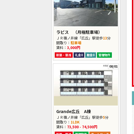
ラピス （月極駐車場）
ＪＲ篠ノ井線「広丘」駅徒歩
13
分
間取り：
駐車場
賃料：
3,000円
新築・築浅
礼金0
敷金0
管理物件
08/01
Grande広丘 A棟
ＪＲ篠ノ井線「広丘」駅徒歩
5
分
間取り：
1LDK
賃料：
73,500 - 74,500円