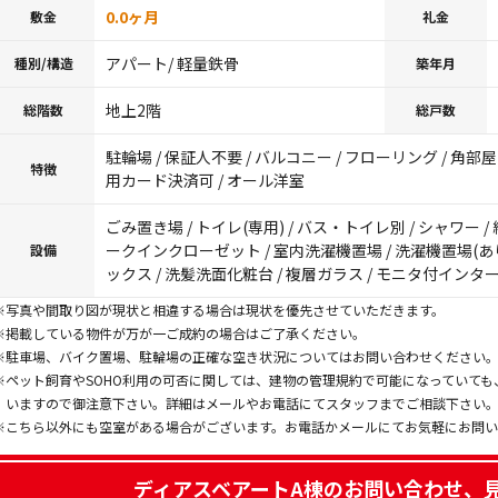
0.0ヶ月
敷金
礼金
アパート/ 軽量鉄骨
種別/構造
築年月
地上2階
総階数
総戸数
駐輪場 / 保証人不要 / バルコニー / フローリング / 角部屋 
特徴
用カード決済可 / オール洋室
ごみ置き場 / トイレ(専用) / バス・トイレ別 / シャワー / 
ークインクローゼット / 室内洗濯機置場 / 洗濯機置場(あり) 
設備
ックス / 洗髪洗面化粧台 / 複層ガラス / モニタ付インターホ
※写真や間取り図が現状と相違する場合は現状を優先させていただきます。
※掲載している物件が万が一ご成約の場合はご了承ください。
※駐車場、バイク置場、駐輪場の正確な空き状況についてはお問い合わせください
※ペット飼育やSOHO利用の可否に関しては、建物の管理規約で可能になっていて
いますので御注意下さい。詳細はメールやお電話にてスタッフまでご相談下さい
※こちら以外にも空室がある場合がございます。お電話かメールにてお気軽にお問
ディアスベアートA棟
のお問い合わせ、