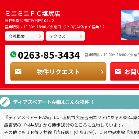
ミニミニＦＣ塩尻店
長野県塩尻市広丘吉田1044-2
営業時間：10:00～18:00／火曜日（1～3月は休まず営業！）
会社概要
アクセス
0263-85-3434
営業時間：10:00～18:00／
物件リクエスト
お問
ディアスベアートA棟
はこんな物件！
『ディアスベアートA棟』は、塩尻市広丘吉田エリアにある2006年築
最寄駅の『村井駅』から徒歩18分のところに立地しています。
その他にもＪＲ篠ノ井線『広丘駅』(徒歩32分)、ＪＲ中央本線『塩尻駅