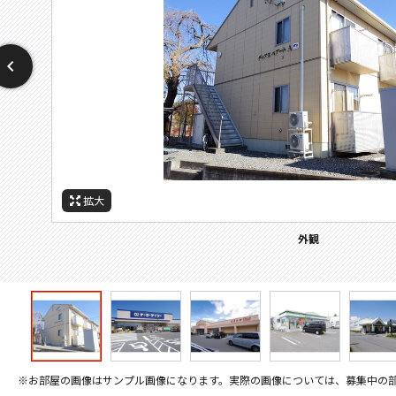
拡大
拡大
拡大
拡大
拡大
拡大
周辺施設：ホームセンター
周辺施設：ドラックストア
周辺施設：コンビニ
周辺施設：スーパー
周辺施設：郵便局
外観
※お部屋の画像はサンプル画像になります。実際の画像については、募集中の