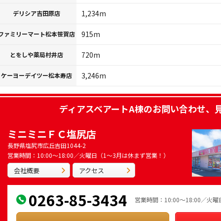
1,234m
デリシア吉田原店
915m
ファミリーマート松本笹賀店
720m
とをしや薬局村井店
3,246m
ケーヨーデイツー松本寿店
ディアスベアートA棟
のお問い合わせ、
ミニミニＦＣ塩尻店
長野県塩尻市広丘吉田1044-2
営業時間：10:00～18:00／火曜日（1～3月は休まず営業！）
会社概要
アクセス
0263-85-3434
営業時間：10:00～18:00／