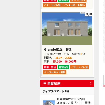
新築・築浅
管理物件
オートロック
バス・トイレ別
インターネット無料
08/01
Grande広丘 B棟
ＪＲ篠ノ井線「広丘」駅徒歩
5
分
間取り：
1LDK - 2LDK
賃料：
75,000 - 86,000円
新築・築浅
管理物件
バス・トイレ別
インターネット無料
閲覧履歴
ディアスベアートA棟
長野県塩尻市広丘吉田
ＪＲ篠ノ井線「村井」駅徒