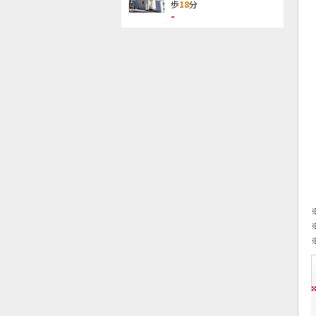
歩
18
分
-