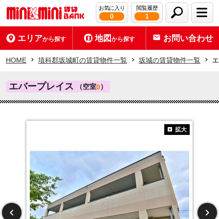
お気に入り
閲覧履歴
0
1
エリア
地図
お問い合わせ
から探す
から探す
HOME
埴科郡坂城町の賃貸物件一覧
坂城の賃貸物件一覧
エ
エバープレイス
（空室
）
0
拡大