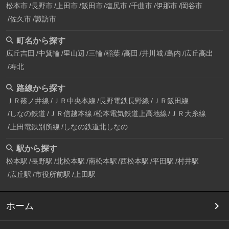
松本市
長野市
上田市
飯田市
塩尻市
千曲市
伊那市
岡谷市
佐久市
諏訪市
町名から探す
広丘吉田
中箕輪
里山辺
三輪
稲葉
高田
井川城
島内
広丘高出
寿北
路線から探す
ＪＲ篠ノ井線
ＪＲ中央本線
長野電鉄長野線
ＪＲ飯田線
しなの鉄道
ＪＲ信越本線
松本電気鉄道上高地線
ＪＲ大糸線
上田電鉄別所線
しなの鉄道北しなの
駅から探す
松本駅
長野駅
北松本駅
南松本駅
西松本駅
平田駅
村井駅
広丘駅
市役所前駅
上田駅
ホーム