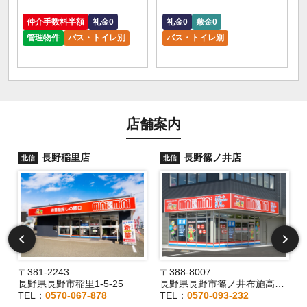
仲介手数料半額
礼金0
礼金0
敷金0
管理物件
バス・トイレ別
バス・トイレ別
店舗案内
長野稲里店
長野篠ノ井店
北信
北信
〒381-2243
〒388-8007
長野県長野市稲里1-5-25
長野県長野市篠ノ井布施高田407-8
TEL：
0570-067-878
TEL：
0570-093-232