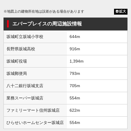
※地図上の建物所在地は誤差がある場合があります
拡大
エバープレイスの周辺施設情報
坂城町立坂城小学校
644m
長野県坂城高校
916m
坂城町役場
1,394m
坂城郵便局
793m
八十二銀行坂城支店
705m
業務スーパー坂城店
554m
ファミリーマート信州坂城店
622m
ひらせいホームセンター坂城店
554m