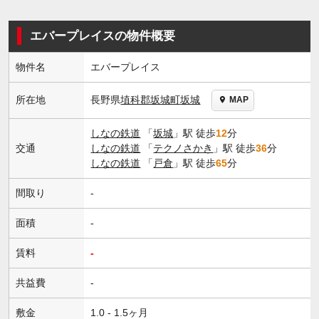
エバープレイスの物件概要
物件名
エバープレイス
長野県
埴科郡坂城町
坂城
所在地
MAP
しなの鉄道
「
坂城
」駅 徒歩
12
分
交通
しなの鉄道
「
テクノさかき
」駅 徒歩
36
分
しなの鉄道
「
戸倉
」駅 徒歩
65
分
間取り
-
面積
-
賃料
-
共益費
-
敷金
1.0 - 1.5ヶ月