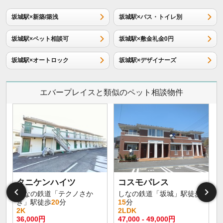
坂城駅×新築/築浅
坂城駅×バス・トイレ別
坂城駅×ペット相談可
坂城駅×敷金礼金0円
坂城駅×オートロック
坂城駅×デザイナーズ
エバープレイスと類似のペット相談物件
タニケンハイツ
コスモパレス
しなの鉄道「テクノさか
しなの鉄道「坂城」駅徒歩
き」駅徒歩
20
分
15
分
2K
2LDK
36,000円
47,000 - 49,000円