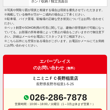
ホン / 収納 / 独立洗面台
※写真や間取り図が現状と相違する場合は現状を優先させていただきます。
※掲載している物件が万が一ご成約の場合はご了承ください。
※駐車場、バイク置場、駐輪場の正確な空き状況についてはお問い合わせく
ださい。
※ペット飼育やSOHO利用の可否に関しては、建物の管理規約で可能になっ
ていても、お部屋の所有者様によって禁止の場合もございますので御注意下
さい。詳細はメールやお電話にてスタッフまでご相談下さい。
※こちら以外にも空室がある場合がございます。お電話かメールにてお気軽
にお問い合わせください。
エバープレイス
のお問い合わせ
（無料）
ミニミニＦＣ長野稲里店
長野県長野市稲里1-5-25
026-286-7878
営業時間：10:00～18:00／火曜日（1～3月は休まず営業！）