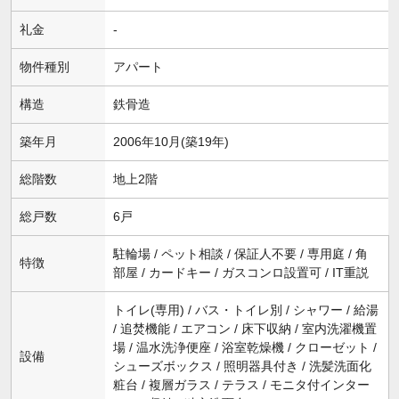
礼金
-
物件種別
アパート
構造
鉄骨造
築年月
2006年10月(築19年)
総階数
地上2階
総戸数
6戸
駐輪場 / ペット相談 / 保証人不要 / 専用庭 / 角
特徴
部屋 / カードキー / ガスコンロ設置可 / IT重説
トイレ(専用) / バス・トイレ別 / シャワー / 給湯
/ 追焚機能 / エアコン / 床下収納 / 室内洗濯機置
場 / 温水洗浄便座 / 浴室乾燥機 / クローゼット /
設備
シューズボックス / 照明器具付き / 洗髪洗面化
粧台 / 複層ガラス / テラス / モニタ付インター