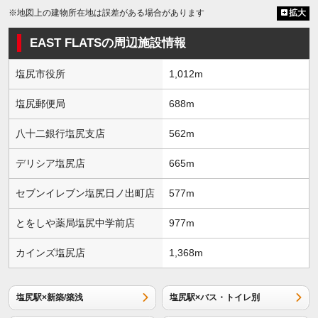
※地図上の建物所在地は誤差がある場合があります
拡大
EAST FLATSの周辺施設情報
塩尻市役所
1,012m
塩尻郵便局
688m
八十二銀行塩尻支店
562m
デリシア塩尻店
665m
セブンイレブン塩尻日ノ出町店
577m
とをしや薬局塩尻中学前店
977m
カインズ塩尻店
1,368m
塩尻駅×新築/築浅
塩尻駅×バス・トイレ別