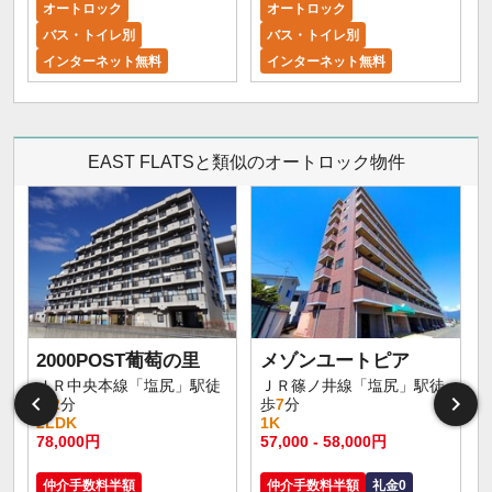
オートロック
オートロック
バス・トイレ別
バス・トイレ別
インターネット無料
インターネット無料
EAST FLATSと類似のオートロック物件
2000POST葡萄の里
メゾンユートピア
ＪＲ中央本線「塩尻」駅徒
ＪＲ篠ノ井線「塩尻」駅徒
歩
2
分
歩
7
分
2LDK
1K
78,000円
57,000 - 58,000円
仲介手数料半額
仲介手数料半額
礼金0