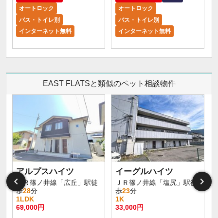
オートロック
オートロック
バス・トイレ別
バス・トイレ別
インターネット無料
インターネット無料
EAST FLATSと類似のペット相談物件
アルプスハイツ
イーグルハイツ
ＪＲ篠ノ井線「広丘」駅徒
ＪＲ篠ノ井線「塩尻」駅徒
歩
28
分
歩
23
分
1LDK
1K
69,000円
33,000円