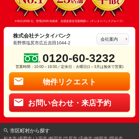
※仲介(2026.1)、管理(2026.8)発表 全国賃貸住宅新聞調べ（チンタイバンクグループ）
株式会社チンタイバンク
会社案内
長野県塩尻市広丘吉田1044-2
0120-60-3232
営業時間：10:00～18:00／定休日：火曜日(1～3月は無休で営業)
物件リクエスト
お問い合わせ・来店予約
市区町村から探す
松本市
長野市
上田市
飯田市
塩尻市
千曲市
伊那市
岡谷市