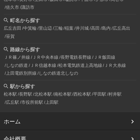
佐久市
諏訪市
町名から探す
広丘吉田
中箕輪
里山辺
三輪
稲葉
井川城
高田
島内
広丘高出
笹賀
路線から探す
ＪＲ篠ノ井線
ＪＲ中央本線
長野電鉄長野線
ＪＲ飯田線
しなの鉄道
ＪＲ信越本線
松本電気鉄道上高地線
ＪＲ大糸線
上田電鉄別所線
しなの鉄道北しなの
駅から探す
松本駅
長野駅
北松本駅
南松本駅
西松本駅
平田駅
村井駅
広丘駅
市役所前駅
上田駅
ホーム
会社概要