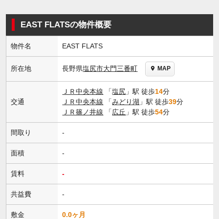
EAST FLATSの物件概要
物件名
EAST FLATS
長野県
塩尻市
大門三番町
所在地
MAP
ＪＲ中央本線
「
塩尻
」駅 徒歩
14
分
交通
ＪＲ中央本線
「
みどり湖
」駅 徒歩
39
分
ＪＲ篠ノ井線
「
広丘
」駅 徒歩
54
分
間取り
-
面積
-
賃料
-
共益費
-
敷金
0.0ヶ月