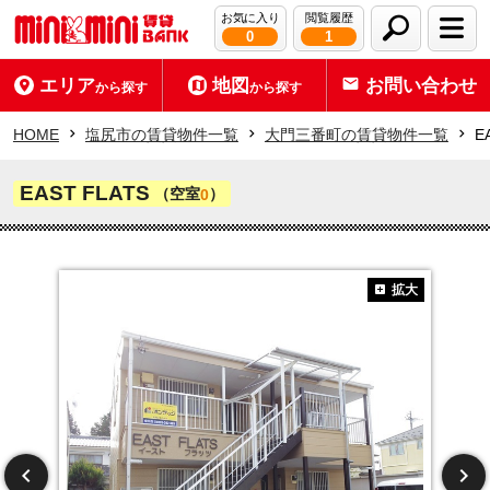
お気に入り
閲覧履歴
0
1
エリア
地図
お問い合わせ
から探す
から探す
HOME
塩尻市の賃貸物件一覧
大門三番町の賃貸物件一覧
E
EAST FLATS
（空室
）
0
拡大