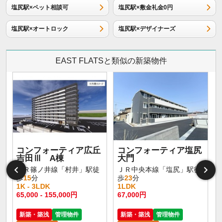
塩尻駅×ペット相談可
塩尻駅×敷金礼金0円
塩尻駅×オートロック
塩尻駅×デザイナーズ
EAST FLATSと類似の新築物件
コンフォーティア広丘
コンフォーティア塩尻
吉田Ⅲ A棟
大門
ＪＲ篠ノ井線「村井」駅徒
ＪＲ中央本線「塩尻」駅徒
歩
15
分
歩
23
分
1K - 3LDK
1LDK
65,000 - 155,000円
67,000円
新築・築浅
管理物件
新築・築浅
管理物件