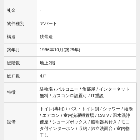
礼金
-
物件種別
アパート
構造
鉄骨造
築年月
1996年10月(築29年)
総階数
地上2階
総戸数
4戸
駐輪場 / バルコニー / 角部屋 / インターネット
特徴
無料 / ガスコンロ設置可 / IT重説
トイレ(専用) / バス・トイレ別 / シャワー / 給湯
/ エアコン / 室内洗濯機置場 / CATV / 温水洗浄
設備
便座 / シューズボックス / 照明器具付き / モニ
タ付インターホン / 収納 / 独立洗面台 / 室内物
干し