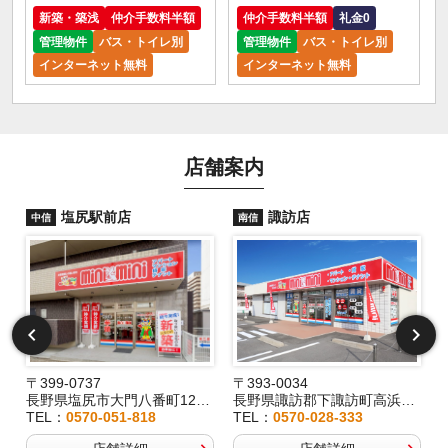
新築・築浅
仲介手数料半額
仲介手数料半額
礼金0
管理物件
バス・トイレ別
管理物件
バス・トイレ別
インターネット無料
インターネット無料
店舗案内
塩尻駅前店
諏訪店
中信
南信
〒399-0737
〒393-0034
2
長野県塩尻市大門八番町12-29
長野県諏訪郡下諏訪町高浜6191-3
TEL：
0570-051-818
TEL：
0570-028-333