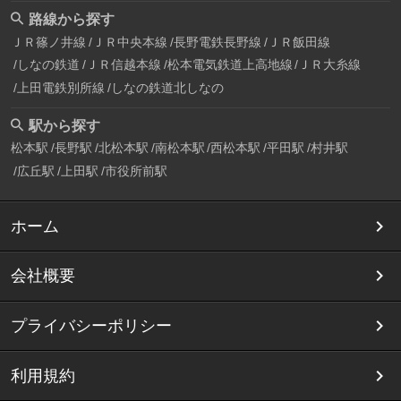
路線から探す
ＪＲ篠ノ井線
ＪＲ中央本線
長野電鉄長野線
ＪＲ飯田線
しなの鉄道
ＪＲ信越本線
松本電気鉄道上高地線
ＪＲ大糸線
上田電鉄別所線
しなの鉄道北しなの
駅から探す
松本駅
長野駅
北松本駅
南松本駅
西松本駅
平田駅
村井駅
広丘駅
上田駅
市役所前駅
ホーム
会社概要
プライバシーポリシー
利用規約