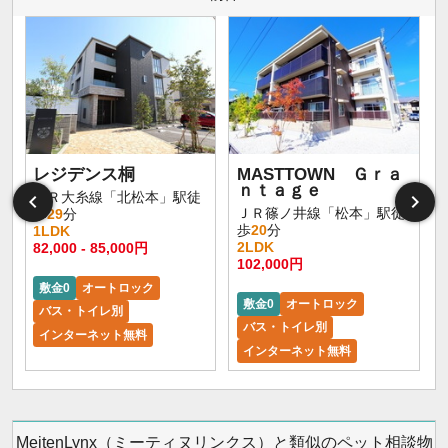
レジデンス桐
MASTTOWN Ｇｒａ
ｎｔａｇｅ
ＪＲ大糸線「北松本」駅徒
ＪＲ篠ノ井線「松本」駅徒
歩
29
分
歩
20
分
1LDK
2LDK
82,000 - 85,000円
102,000円
敷金0
オートロック
敷金0
オートロック
バス・トイレ別
バス・トイレ別
インターネット無料
インターネット無料
MeitenLynx（ミーティヌリンクス）と類似のペット相談物