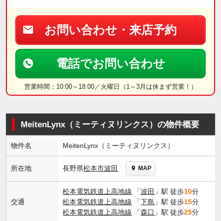
お問い合わせ・来店予約
電話でお問い合わせ
営業時間：10:00～18:00／火曜日（1～3月は休まず営業！）
MeitenLynx（ミーティヌリンクス）の物件概要
物件名
MeitenLynx（ミーティヌリンクス）
長野県
松本市
波田
所在地
MAP
松本電気鉄道上高地線
「
波田
」駅 徒歩
10
分
交通
松本電気鉄道上高地線
「
下島
」駅 徒歩
15
分
松本電気鉄道上高地線
「
森口
」駅 徒歩
25
分