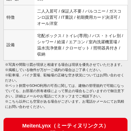
二人入居可 / 保証人不要 / バルコニー / ガスコ
特徴
ンロ設置可 / IT重説 / 初期費用カード決済可 /
オール洋室
宅配ボックス / トイレ(専用) / バス・トイレ別 /
シャワー / 給湯 / エアコン / 室内洗濯機置場 /
設備
温水洗浄便座 / クローゼット / 照明器具付き /
収納
※写真や間取り図が現状と相違する場合は現状を優先させていただきます。
※掲載している物件が万が一ご成約の場合はご了承ください。
※駐車場、バイク置場、駐輪場の正確な空き状況についてはお問い合わせく
ださい。
※ペット飼育やSOHO利用の可否に関しては、建物の管理規約で可能になっ
ていても、お部屋の所有者様によって禁止の場合もございますので御注意下
さい。詳細はメールやお電話にてスタッフまでご相談下さい。
※こちら以外にも空室がある場合がございます。お電話かメールにてお気軽
にお問い合わせください。
MeitenLynx（ミーティヌリンクス）