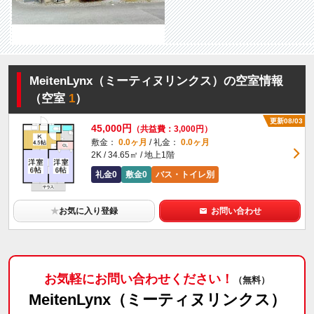
MeitenLynx（ミーティヌリンクス）の空室情報
（空室
1
）
更新08/03
45,000円
（共益費：3,000円）
敷金：
0.0ヶ月
/ 礼金：
0.0ヶ月
2K / 34.65㎡ / 地上1階
礼金0
敷金0
バス・トイレ別
★
お気に入り登録
お問い合わせ
お気軽にお問い合わせください！
（無料）
MeitenLynx（ミーティヌリンクス）