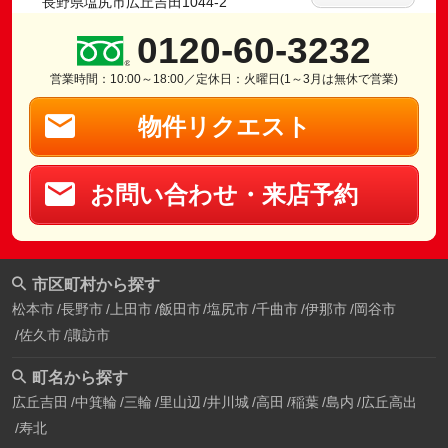
長野県塩尻市広丘吉田1044-2
0120-60-3232
営業時間：10:00～18:00／定休日：火曜日(1～3月は無休で営業)
物件リクエスト
お問い合わせ・来店予約
市区町村から探す
松本市
長野市
上田市
飯田市
塩尻市
千曲市
伊那市
岡谷市
佐久市
諏訪市
町名から探す
広丘吉田
中箕輪
三輪
里山辺
井川城
高田
稲葉
島内
広丘高出
寿北