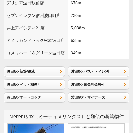
デリシア波田駅前店
676m
セブンイレブン信州波田町店
730m
井上アイシティ21店
5,088m
アメリカンドラッグ松本波田店
638m
コメリハード＆グリーン波田店
349m
波田駅×新築/築浅
波田駅×バス・トイレ別
波田駅×ペット相談可
波田駅×敷金礼金0円
波田駅×オートロック
波田駅×デザイナーズ
MeitenLynx（ミーティヌリンクス）と類似の新築物件