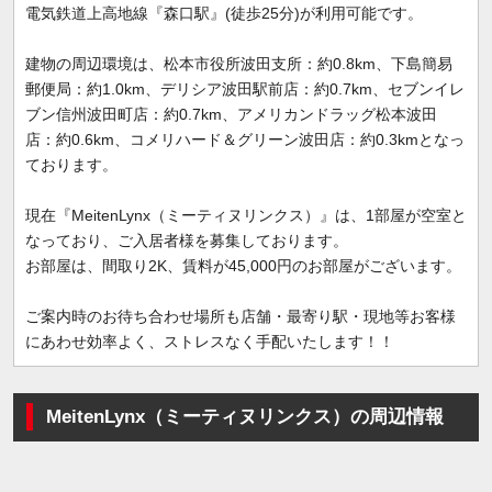
電気鉄道上高地線『森口駅』(徒歩25分)が利用可能です。
建物の周辺環境は、松本市役所波田支所：約0.8km、下島簡易
郵便局：約1.0km、デリシア波田駅前店：約0.7km、セブンイレ
ブン信州波田町店：約0.7km、アメリカンドラッグ松本波田
店：約0.6km、コメリハード＆グリーン波田店：約0.3kmとなっ
ております。
現在『MeitenLynx（ミーティヌリンクス）』は、1部屋が空室と
なっており、ご入居者様を募集しております。
お部屋は、間取り2K、賃料が45,000円のお部屋がございます。
ご案内時のお待ち合わせ場所も店舗・最寄り駅・現地等お客様
にあわせ効率よく、ストレスなく手配いたします！！
MeitenLynx（ミーティヌリンクス）の周辺情報