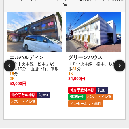
件
エルハルディン
グリーンハウス
ＪＲ中央本線「松本」駅
ＪＲ中央本線「松本」駅徒
バス15分「山辺中前」停歩
歩
31
分
15
分
1K
2K
34,000円
52,000円
仲介手数料半額
礼金0
仲介手数料半額
礼金0
管理物件
バス・トイレ別
バス・トイレ別
インターネット無料