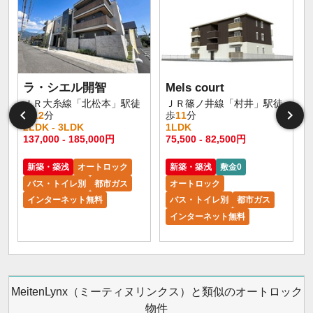
ラ・シエル開智
Mels court
ＪＲ大糸線「北松本」駅徒
ＪＲ篠ノ井線「村井」駅徒
歩
12
分
歩
11
分
2LDK - 3LDK
1LDK
1
137,000 - 185,000円
75,500 - 82,500円
6
新築・築浅
オートロック
新築・築浅
敷金0
バス・トイレ別
都市ガス
オートロック
インターネット無料
バス・トイレ別
都市ガス
インターネット無料
MeitenLynx（ミーティヌリンクス）と類似のオートロック
物件