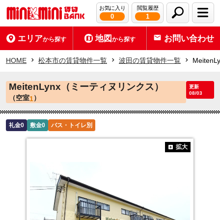
お気に入り
閲覧履歴
0
1
エリア
地図
お問い合わせ
から探す
から探す
HOME
松本市の賃貸物件一覧
波田の賃貸物件一覧
Meite
MeitenLynx（ミーティヌリンクス）
更新
08/03
（空室
）
1
礼金0
敷金0
バス・トイレ別
拡大