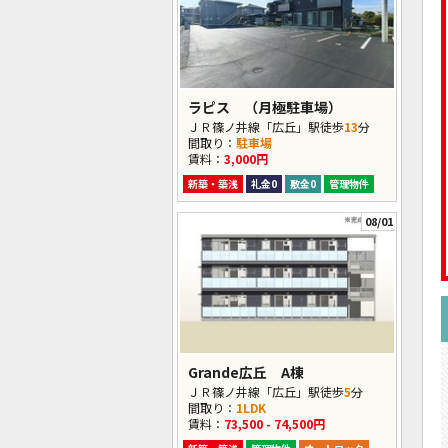
ラピス （月極駐車場）
ＪＲ篠ノ井線「広丘」駅徒歩
13
分
間取り：
駐車場
賃料：
3,000円
新築・築浅
礼金0
敷金0
管理物件
08/01
Grande広丘 A棟
ＪＲ篠ノ井線「広丘」駅徒歩
5
分
間取り：
1LDK
賃料：
73,500 - 74,500円