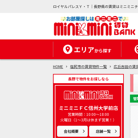
ロイヤルパレスＹ・Ｔ｜長野県の賃貸はミニミニ
エリア
から探す
HOME
塩尻市の賃貸物件一覧
広丘吉田の賃
長野で物件をお探しなら
管
ミニミニＦＣ信州大学前店
営業時間：10:00～18:00
火曜日（1～3月は休まず営業！）
会社概要
店舗一覧