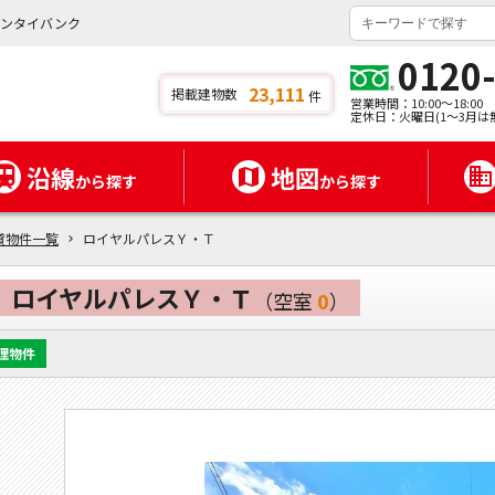
チンタイバンク
0120
23,111
掲載建物数
件
営業時間：10:00～18:00
定休日：火曜日(1～3月は
沿線
地図
から探す
から探す
貸物件一覧
ロイヤルパレスＹ・Ｔ
ロイヤルパレスＹ・Ｔ
（空室
0
）
理物件