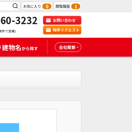
0
1
お気に入り
閲覧履歴
-60-3232
お問い合わせ
物件リクエスト
無休で営業)
建物名
会社概要
から探す