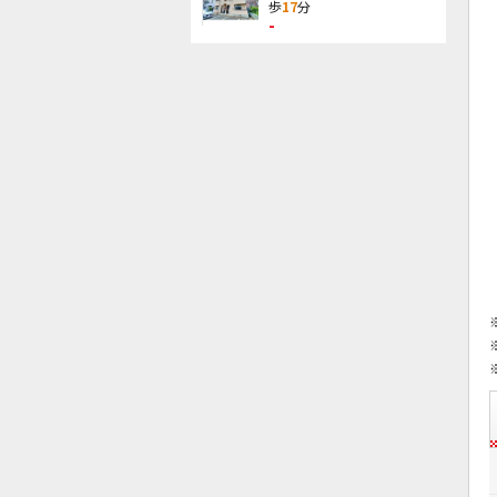
歩
17
分
-