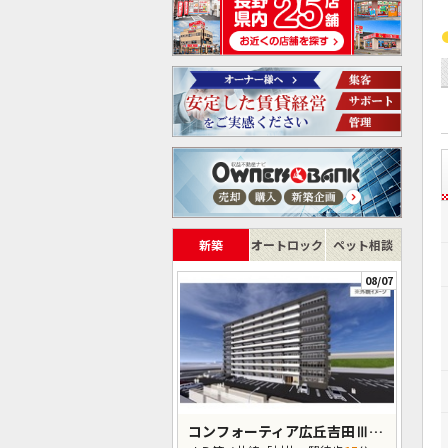
新築
オートロック
ペット相談
08/07
コンフォーティア広丘吉田Ⅲ A棟