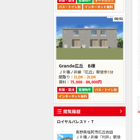
新築・築浅
管理物件
オートロック
バス・トイレ別
インターネット無料
08/01
Grande広丘 B棟
ＪＲ篠ノ井線「広丘」駅徒歩
5
分
間取り：
1LDK - 2LDK
賃料：
75,000 - 86,000円
新築・築浅
管理物件
バス・トイレ別
インターネット無料
閲覧履歴
ロイヤルパレスＹ・Ｔ
長野県塩尻市広丘吉田
ＪＲ篠ノ井線「村井」駅徒