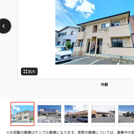
拡大
拡大
拡大
拡大
拡大
拡大
周辺施設：ホームセンター
周辺施設：ドラックストア
周辺施設：コンビニ
周辺施設：スーパー
周辺施設：郵便局
外観
※お部屋の画像はサンプル画像になります。実際の画像については、募集中の