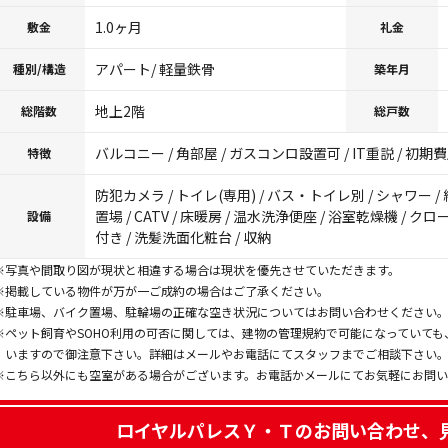
1.0ヶ月
敷金
礼金
アパート/ 軽量鉄骨
種別/構造
築年月
地上2階
総階数
総戸数
バルコニー / 角部屋 / ガスコンロ設置可 / IT重説 / 初
特徴
防犯カメラ / トイレ(専用) / バス・トイレ別 / シャワー / 
置場 / CATV / 床暖房 / 温水洗浄便座 / 浴室乾燥機 / 
設備
付き / 洗髪洗面化粧台 / 収納
※写真や間取り図が現状と相違する場合は現状を優先させていただきます。
※掲載している物件が万が一ご成約の場合はご了承ください。
※駐車場、バイク置場、駐輪場の正確な空き状況についてはお問い合わせください
※ペット飼育やSOHO利用の可否に関しては、建物の管理規約で可能になっていて
いますので御注意下さい。詳細はメールやお電話にてスタッフまでご相談下さい
※こちら以外にも空室がある場合がございます。お電話かメールにてお気軽にお問
ロイヤルパレスＹ・Ｔ
のお問い合わせ、