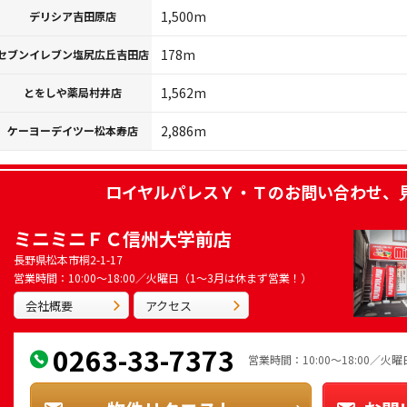
1,500m
デリシア吉田原店
178m
セブンイレブン塩尻広丘吉田店
1,562m
とをしや薬局村井店
2,886m
ケーヨーデイツー松本寿店
ロイヤルパレスＹ・Ｔ
のお問い合わせ、
ミニミニＦＣ信州大学前店
長野県松本市桐2-1-17
営業時間：10:00～18:00／火曜日（1～3月は休まず営業！）
会社概要
アクセス
0263-33-7373
営業時間：10:00～18:00／