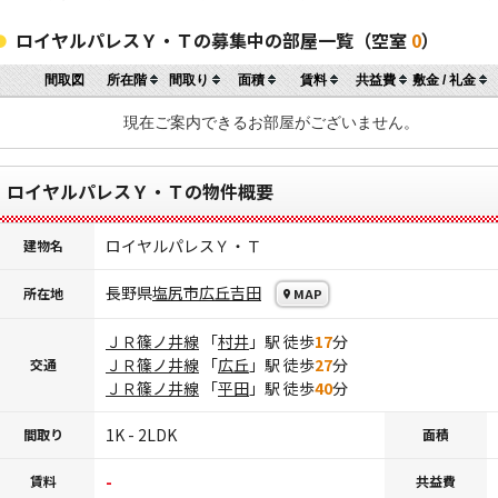
ロイヤルパレスＹ・Ｔの募集中の部屋一覧（空室
0
）
間取図
所在階
間取り
面積
賃料
共益費
敷金 / 礼金
現在ご案内できるお部屋がございません。
ロイヤルパレスＹ・Ｔの物件概要
ロイヤルパレスＹ・Ｔ
建物名
長野県
塩尻市
広丘吉田
所在地
MAP
ＪＲ篠ノ井線
「
村井
」駅 徒歩
17
分
ＪＲ篠ノ井線
「
広丘
」駅 徒歩
27
分
交通
ＪＲ篠ノ井線
「
平田
」駅 徒歩
40
分
1K - 2LDK
間取り
面積
-
賃料
共益費