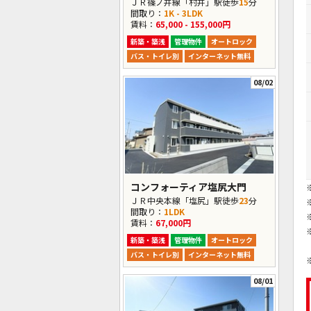
ＪＲ篠ノ井線「村井」駅徒歩
15
分
間取り：
1K - 3LDK
賃料：
65,000 - 155,000円
新築・築浅
管理物件
オートロック
バス・トイレ別
インターネット無料
08/02
コンフォーティア塩尻大門
ＪＲ中央本線「塩尻」駅徒歩
23
分
間取り：
1LDK
賃料：
67,000円
新築・築浅
管理物件
オートロック
バス・トイレ別
インターネット無料
08/01