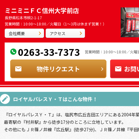
ミニミニＦＣ信州大学前店
長野県松本市桐2-1-17
営業時間：10:00～18:00／火曜日（1～3月は休まず営業！）
会社概要
アクセス
0263-33-7373
営業時間：10:00～18:00／
物件リクエスト
お問
ロイヤルパレスＹ・Ｔ
はこんな物件！
『ロイヤルパレスＹ・Ｔ』は、塩尻市広丘吉田エリアにある2004年
最寄駅の『村井駅』から徒歩17分のところに立地しています。
その他にもＪＲ篠ノ井線『広丘駅』(徒歩27分)、ＪＲ篠ノ井線『平田駅