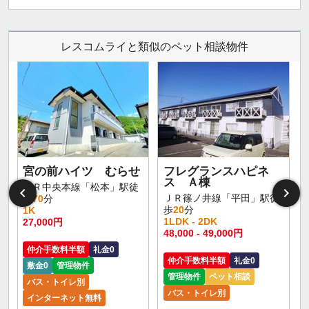
レスコムライと類似のペット相談物件
宮の前ハイツ むらせ
フレグランスハピネ
ス Ａ棟
ＪＲ中央本線「松本」駅徒
ＪＲ篠ノ井線「平田」駅徒
歩
70
分
歩
20
分
1K
1LDK - 2DK
27,000円
48,000 - 49,000円
仲介手数料半額
礼金0
仲介手数料半額
礼金0
敷金0
管理物件
管理物件
ペット相談
バス・トイレ別
バス・トイレ別
インターネット無料