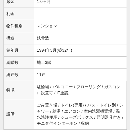
敷金
1.0ヶ月
礼金
-
物件種別
マンション
構造
鉄骨造
築年月
1994年3月(築32年)
総階数
地上3階
総戸数
11戸
駐輪場 / バルコニー / フローリング / ガスコン
特徴
ロ設置可 / IT重説
ごみ置き場 / トイレ(専用) / バス・トイレ別 / シ
ャワー / 給湯 / エアコン / 室内洗濯機置場 / 温
設備
水洗浄便座 / シューズボックス / 照明器具付き /
モニタ付インターホン / 収納