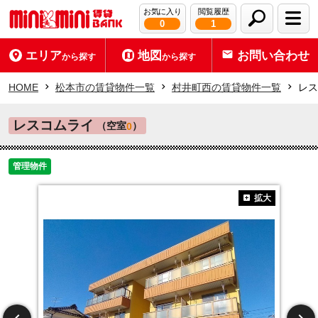
お気に入り
閲覧履歴
0
1
エリア
地図
お問い合わせ
から探す
から探す
HOME
松本市の賃貸物件一覧
村井町西の賃貸物件一覧
レス
レスコムライ
（空室
）
0
管理物件
拡大