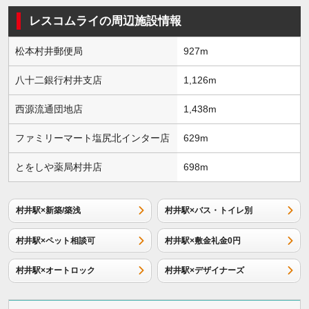
レスコムライの周辺施設情報
松本村井郵便局
927m
八十二銀行村井支店
1,126m
西源流通団地店
1,438m
ファミリーマート塩尻北インター店
629m
とをしや薬局村井店
698m
村井駅×新築/築浅
村井駅×バス・トイレ別
村井駅×ペット相談可
村井駅×敷金礼金0円
村井駅×オートロック
村井駅×デザイナーズ