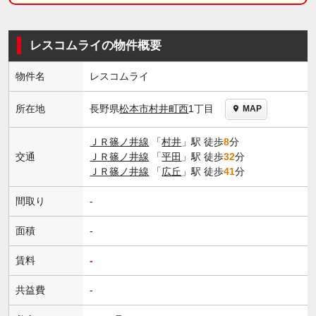
レスコムライの物件概要
物件名
レスコムライ
長野県
松本市
村井町西
1丁目
所在地
MAP
ＪＲ篠ノ井線
「
村井
」駅 徒歩
8
分
交通
ＪＲ篠ノ井線
「
平田
」駅 徒歩
32
分
ＪＲ篠ノ井線
「
広丘
」駅 徒歩
41
分
間取り
-
面積
-
賃料
-
共益費
-