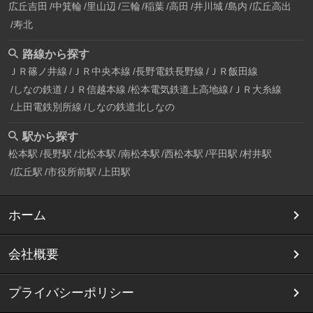
広丘吉田
中箕輪
里山辺
三輪
稲葉
高田
井川城
島内
広丘高出
寿北
路線から探す
ＪＲ篠ノ井線
ＪＲ中央本線
長野電鉄長野線
ＪＲ飯田線
しなの鉄道
ＪＲ信越本線
松本電気鉄道上高地線
ＪＲ大糸線
上田電鉄別所線
しなの鉄道北しなの
駅から探す
松本駅
長野駅
北松本駅
南松本駅
西松本駅
平田駅
村井駅
広丘駅
市役所前駅
上田駅
ホーム
会社概要
プライバシーポリシー