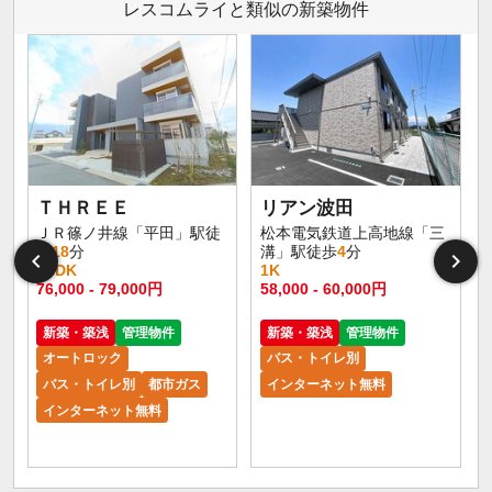
レスコムライと類似の新築物件
イ
ＴＨＲＥＥ
リアン波田
ＪＲ篠ノ井線「平田」駅徒
松本電気鉄道上高地線「三
歩
18
分
溝」駅徒歩
4
分
1LDK
1K
76,000 - 79,000円
58,000 - 60,000円
新築・築浅
管理物件
新築・築浅
管理物件
オートロック
バス・トイレ別
バス・トイレ別
都市ガス
インターネット無料
インターネット無料