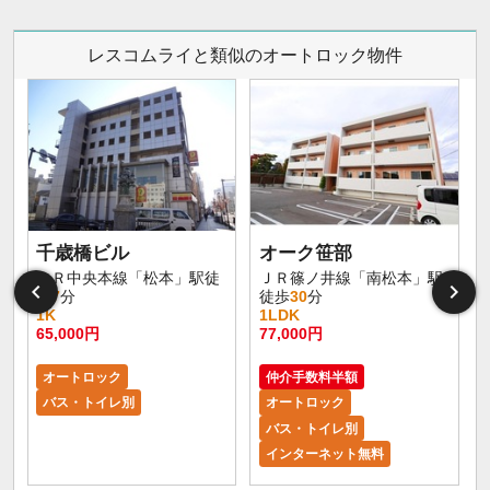
レスコムライと類似のオートロック物件
千歳橋ビル
オーク笹部
大
ＪＲ中央本線「松本」駅徒
ＪＲ篠ノ井線「南松本」駅
歩
7
分
徒歩
30
分
1K
1LDK
65,000円
77,000円
8
オートロック
仲介手数料半額
バス・トイレ別
オートロック
バス・トイレ別
インターネット無料