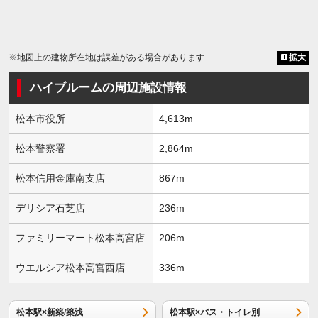
※地図上の建物所在地は誤差がある場合があります
拡大
ハイブルームの周辺施設情報
松本市役所
4,613m
松本警察署
2,864m
松本信用金庫南支店
867m
デリシア石芝店
236m
ファミリーマート松本高宮店
206m
ウエルシア松本高宮西店
336m
松本駅×新築/築浅
松本駅×バス・トイレ別