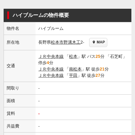
ハイブルームの物件概要
物件名
ハイブルーム
長野県
松本市
野溝木工
2-
所在地
MAP
ＪＲ中央本線
「
松本
」駅 バス
25
分 「石芝町」
停歩
4
分
交通
ＪＲ中央本線
「
南松本
」駅 徒歩
21
分
ＪＲ中央本線
「
平田
」駅 徒歩
27
分
間取り
-
面積
-
賃料
-
共益費
-