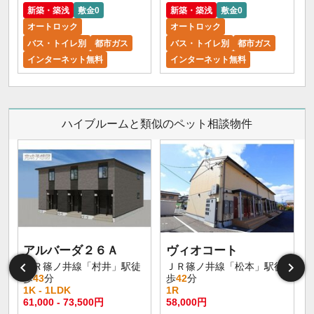
新築・築浅
敷金0
新築・築浅
敷金0
オートロック
オートロック
バス・トイレ別
都市ガス
バス・トイレ別
都市ガス
インターネット無料
インターネット無料
ハイブルームと類似のペット相談物件
アルバーダ２６Ａ
ヴィオコート
ＪＲ篠ノ井線「村井」駅徒
ＪＲ篠ノ井線「松本」駅徒
歩
43
分
歩
42
分
1K - 1LDK
1R
61,000 - 73,500円
58,000円