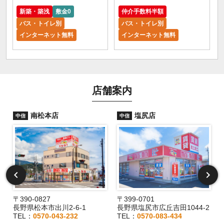
新築・築浅
敷金0
仲介手数料半額
バス・トイレ別
バス・トイレ別
インターネット無料
インターネット無料
店舗案内
南松本店
塩尻店
中信
中信
〒390-0827
〒399-0701
長野県松本市出川2-6-1
長野県塩尻市広丘吉田1044-2
TEL：
0570-043-232
TEL：
0570-083-434