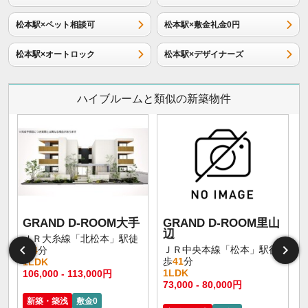
松本駅×ペット相談可
松本駅×敷金礼金0円
松本駅×オートロック
松本駅×デザイナーズ
ハイブルームと類似の新築物件
GRAND D-ROOM大手
GRAND D-ROOM里山
辺
ＪＲ大糸線「北松本」駅徒
ＪＲ中央本線「松本」駅徒
歩
4
分
歩
41
分
1LDK
1LDK
106,000 - 113,000円
73,000 - 80,000円
新築・築浅
敷金0