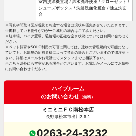
室内洗濯機置場 / 温水洗浄便座 / クローゼット /
シューズボックス / 洗髪洗面化粧台 / 独立洗面
台
※写真や間取り図が現状と相違する場合は現状を優先させていただきます。
※掲載している物件が万が一ご成約の場合はご了承ください。
※駐車場、バイク置場、駐輪場の正確な空き状況についてはお問い合わせく
ださい。
※ペット飼育やSOHO利用の可否に関しては、建物の管理規約で可能になっ
ていても、お部屋の所有者様によって禁止の場合もございますので御注意下
さい。詳細はメールやお電話にてスタッフまでご相談下さい。
※こちら以外にも空室がある場合がございます。お電話かメールにてお気軽
にお問い合わせください。
ハイブルーム
のお問い合わせ
（無料）
ミニミニＦＣ南松本店
長野県松本市出川2-6-1
0263-24-3232