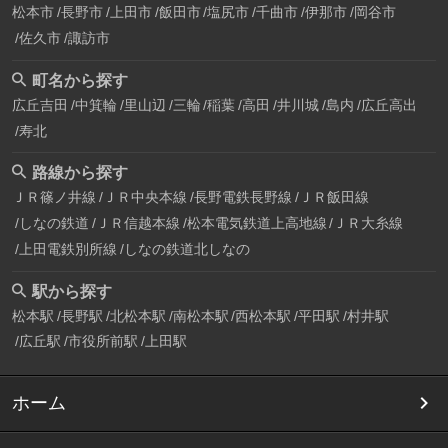
松本市
長野市
上田市
飯田市
塩尻市
千曲市
伊那市
岡谷市
佐久市
諏訪市
町名から探す
広丘吉田
中箕輪
里山辺
三輪
稲葉
高田
井川城
島内
広丘高出
寿北
路線から探す
ＪＲ篠ノ井線
ＪＲ中央本線
長野電鉄長野線
ＪＲ飯田線
しなの鉄道
ＪＲ信越本線
松本電気鉄道上高地線
ＪＲ大糸線
上田電鉄別所線
しなの鉄道北しなの
駅から探す
松本駅
長野駅
北松本駅
南松本駅
西松本駅
平田駅
村井駅
広丘駅
市役所前駅
上田駅
ホーム