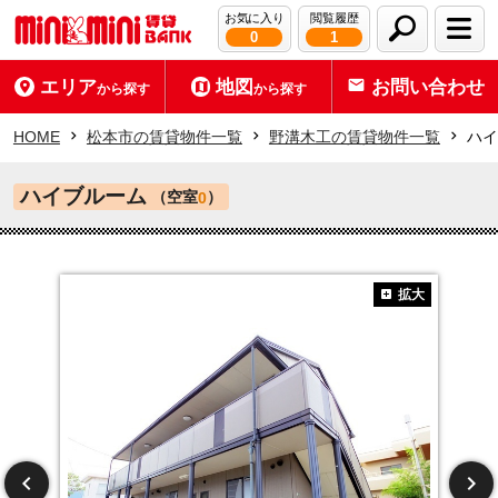
お気に入り
閲覧履歴
0
1
エリア
地図
お問い合わせ
から探す
から探す
HOME
松本市の賃貸物件一覧
野溝木工の賃貸物件一覧
ハイ
ハイブルーム
（空室
）
0
拡大