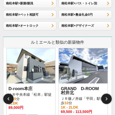
南松本駅×新築/築浅
南松本駅×バス・トイレ別
南松本駅×ペット相談可
南松本駅×敷金礼金0円
南松本駅×オートロック
南松本駅×デザイナーズ
ルミエールと類似の新築物件
D-room本庄
GRAND D-ROOM
村井北
ＪＲ中央本線「松本」駅徒
ＪＲ篠ノ井線「平田」駅徒
歩
15
分
歩
10
分
1LDK
1K - 2LDK
89,000円
1
69,500 - 113,500円