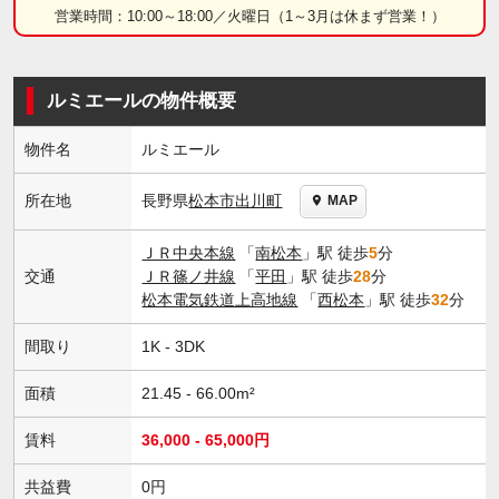
営業時間：10:00～18:00／火曜日（1～3月は休まず営業！）
ルミエールの物件概要
物件名
ルミエール
長野県
松本市
出川町
所在地
MAP
ＪＲ中央本線
「
南松本
」駅 徒歩
5
分
交通
ＪＲ篠ノ井線
「
平田
」駅 徒歩
28
分
松本電気鉄道上高地線
「
西松本
」駅 徒歩
32
分
間取り
1K - 3DK
面積
21.45 - 66.00m²
賃料
36,000 - 65,000円
共益費
0円