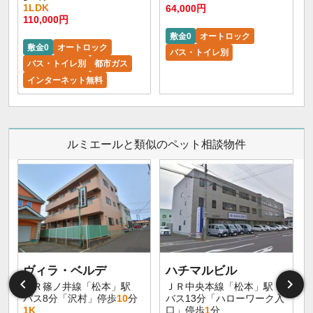
1LDK
64,000円
110,000円
敷金0
オートロック
敷金0
オートロック
バス・トイレ別
バス・トイレ別
都市ガス
インターネット無料
ルミエールと類似のペット相談物件
ヴィラ・ベルデ
ハチマルビル
ＪＲ篠ノ井線「松本」駅
ＪＲ中央本線「松本」駅
バス8分「沢村」停歩
10
分
バス13分「ハローワーク入
1K
口」停歩
1
分