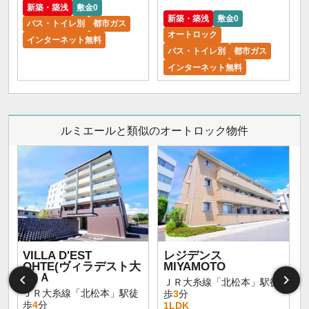
新築・築浅
敷金0
新築・築浅
敷金0
バス・トイレ別
都市ガス
オートロック
インターネット無料
バス・トイレ別
都市ガス
インターネット無料
ルミエールと類似のオートロック物件
VILLA D'EST
レジデンス
OHTE(ヴィラデスト大
MIYAMOTO
手)Ａ
ＪＲ大糸線「北松本」駅徒
ＪＲ大糸線「北松本」駅徒
歩
3
分
歩
4
分
1LDK