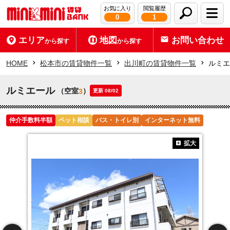
お気に入り
閲覧履歴
0
1
エリア
地図
お問い合わせ
から探す
から探す
HOME
松本市の賃貸物件一覧
出川町の賃貸物件一覧
ルミエ
ルミエール
（空室
）
3
更新 08/02
仲介手数料半額
ペット相談
バス・トイレ別
インターネット無料
拡大