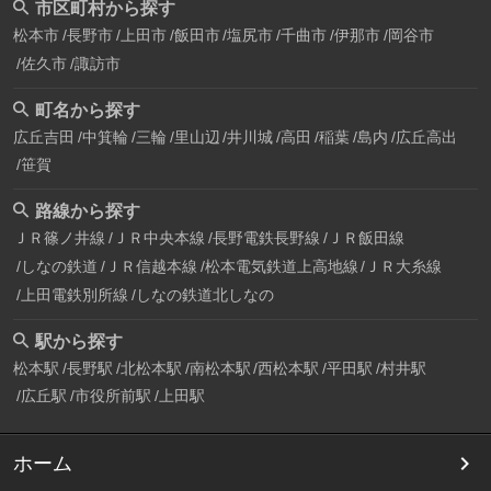
市区町村から探す
松本市
長野市
上田市
飯田市
塩尻市
千曲市
伊那市
岡谷市
佐久市
諏訪市
町名から探す
広丘吉田
中箕輪
三輪
里山辺
井川城
高田
稲葉
島内
広丘高出
笹賀
路線から探す
ＪＲ篠ノ井線
ＪＲ中央本線
長野電鉄長野線
ＪＲ飯田線
しなの鉄道
ＪＲ信越本線
松本電気鉄道上高地線
ＪＲ大糸線
上田電鉄別所線
しなの鉄道北しなの
駅から探す
松本駅
長野駅
北松本駅
南松本駅
西松本駅
平田駅
村井駅
広丘駅
市役所前駅
上田駅
ホーム