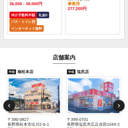
36,000 - 38,000円
事業用
277,200円
仲介手数料半額
礼金0
バス・トイレ別
インターネット無料
店舗案内
南松本店
塩尻店
中信
中信
〒390-0827
〒399-0701
長野県松本市出川2-6-1
長野県塩尻市広丘吉田1044-2