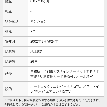
敷金
0.0 - 2.0ヶ月
礼金
-
物件種別
マンション
構造
RC
築年月
2002年3月(築24年)
総階数
地上8階
総戸数
26戸
事務所可 / 都市ガス / インターネット無料 / IT
特徴
重説 / 初期費用カード決済可 / オール洋室
オートロック / エレベータ / 防犯カメラ / トイ
設備
レ(専用) / エアコン / CATV
※写真や間取り図が現状と相違する場合は現状を優先させていただきます。
※掲載している物件が万が一ご成約の場合はご了承ください。