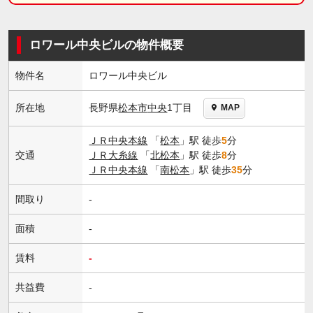
ロワール中央ビルの物件概要
物件名
ロワール中央ビル
長野県
松本市
中央
1丁目
所在地
MAP
ＪＲ中央本線
「
松本
」駅 徒歩
5
分
交通
ＪＲ大糸線
「
北松本
」駅 徒歩
8
分
ＪＲ中央本線
「
南松本
」駅 徒歩
35
分
間取り
-
面積
-
賃料
-
共益費
-