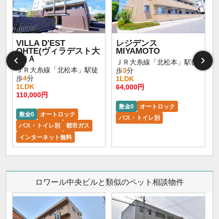
VILLA D'EST
レジデンス
OHTE(ヴィラデスト大
MIYAMOTO
手)Ａ
ＪＲ大糸線「北松本」駅徒
ＪＲ大糸線「北松本」駅徒
歩
3
分
歩
4
分
1LDK
1LDK
64,000円
110,000円
敷金0
オートロック
敷金0
オートロック
バス・トイレ別
バス・トイレ別
都市ガス
インターネット無料
ロワール中央ビルと類似のペット相談物件