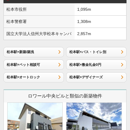
松本市役所
1,095m
松本警察署
1,308m
国立大学法人信州大学松本キャンパ
2,857m
松本駅×新築/築浅
松本駅×バス・トイレ別
松本駅×ペット相談可
松本駅×敷金礼金0円
松本駅×オートロック
松本駅×デザイナーズ
ロワール中央ビルと類似の新築物件