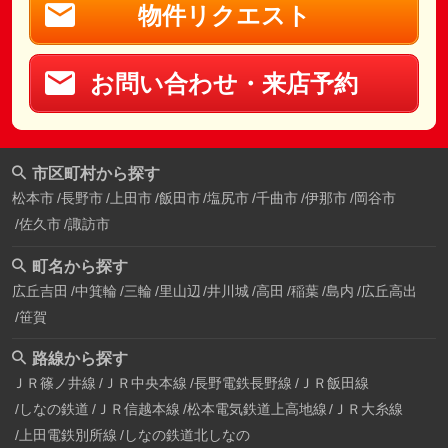
物件リクエスト
お問い合わせ・来店予約
市区町村から探す
松本市
長野市
上田市
飯田市
塩尻市
千曲市
伊那市
岡谷市
佐久市
諏訪市
町名から探す
広丘吉田
中箕輪
三輪
里山辺
井川城
高田
稲葉
島内
広丘高出
笹賀
路線から探す
ＪＲ篠ノ井線
ＪＲ中央本線
長野電鉄長野線
ＪＲ飯田線
しなの鉄道
ＪＲ信越本線
松本電気鉄道上高地線
ＪＲ大糸線
上田電鉄別所線
しなの鉄道北しなの