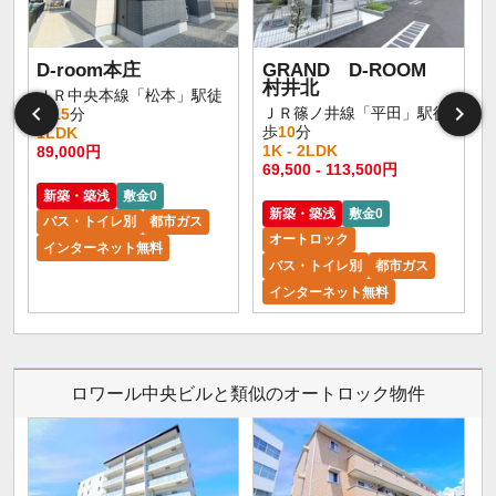
D-room本庄
GRAND D-ROOM
村井北
ＪＲ中央本線「松本」駅徒
ＪＲ篠ノ井線「平田」駅徒
歩
15
分
歩
10
分
1LDK
1K - 2LDK
89,000円
1
69,500 - 113,500円
新築・築浅
敷金0
新築・築浅
敷金0
バス・トイレ別
都市ガス
オートロック
インターネット無料
バス・トイレ別
都市ガス
インターネット無料
ロワール中央ビルと類似のオートロック物件