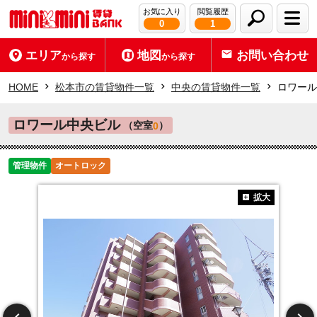
お気に入り
閲覧履歴
0
1
エリア
地図
お問い合わせ
から探す
から探す
HOME
松本市の賃貸物件一覧
中央の賃貸物件一覧
ロワール
ロワール中央ビル
（空室
）
0
管理物件
オートロック
拡大