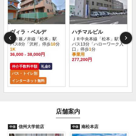
ヴィラ・ベルデ
ハチマルビル
ＪＲ篠ノ井線「松本」駅
ＪＲ中央本線「松本」駅
バス8分「沢村」停歩
10
分
バス13分「ハローワーク入
1K
口」停歩
1
分
36,000 - 38,000円
事業用
277,200円
仲介手数料半額
礼金0
バス・トイレ別
インターネット無料
店舗案内
信州大学前店
南松本店
中信
中信