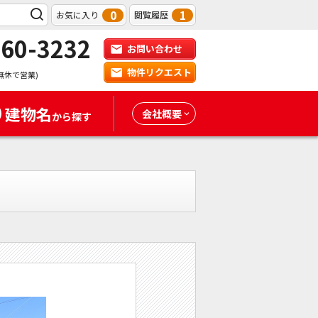
0
1
お気に入り
閲覧履歴
-60-3232
お問い合わせ
物件リクエスト
無休で営業)
建物名
会社概要
から探す