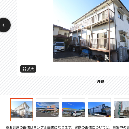
拡大
拡大
拡大
拡大
拡大
拡大
拡大
周辺施設：ホームセンター
周辺施設：ドラックストア
周辺施設：スーパー
周辺施設：病院
周辺施設：役所
外観
※お部屋の画像はサンプル画像になります。実際の画像については、募集中の