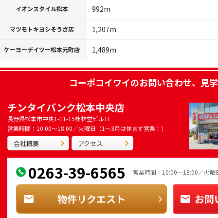
992m
イオンスタイル松本
1,207m
マツモトキヨシそうざ店
1,489m
ケーヨーデイツー松本元町店
コーポコイワイ
のお問い合わせ、見学
チンタイバンク松本中央店
長野県松本市中央1-11-15桂林堂ビル1F
営業時間：10:00～18:00／火曜日（1～3月は休まず営業！）
会社概要
アクセス
0263-39-6565
営業時間：10:00～18:00／
物件リクエスト
お問