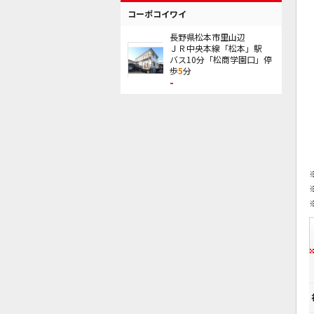
コーポコイワイ
長野県松本市里山辺
ＪＲ中央本線「松本」駅
バス10分「松商学園口」停
歩
5
分
-