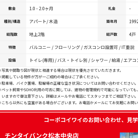
1.0 - 2.0ヶ月
-
敷金
礼金
アパート/ 木造
199
種別/構造
築年月
地上2階
4戸
総階数
総戸数
バルコニー / フローリング / ガスコンロ設置可 / IT重説
特徴
トイレ(専用) / バス・トイレ別 / シャワー / 給湯 / エアコ
設備
※写真や間取り図が現状と相違する場合は現状を優先させていただきます。
※掲載している物件が万が一ご成約の場合はご了承ください。
※駐車場、バイク置場、駐輪場の正確な空き状況についてはお問い合わせください
※ペット飼育やSOHO利用の可否に関しては、建物の管理規約で可能になっていて
いますので御注意下さい。詳細はメールやお電話にてスタッフまでご相談下さい
※こちら以外にも空室がある場合がございます。お電話かメールにてお気軽にお問
コーポコイワイ
のお問い合わせ、見学
チンタイバンク松本中央店