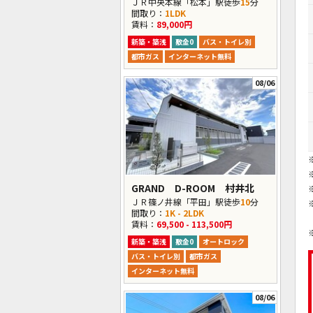
ＪＲ中央本線「松本」駅徒歩
15
分
間取り：
1LDK
賃料：
89,000円
新築・築浅
敷金0
バス・トイレ別
都市ガス
インターネット無料
08/06
GRAND D-ROOM 村井北
ＪＲ篠ノ井線「平田」駅徒歩
10
分
間取り：
1K - 2LDK
賃料：
69,500 - 113,500円
新築・築浅
敷金0
オートロック
バス・トイレ別
都市ガス
インターネット無料
08/06