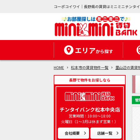
コーポコイワイ｜長野県の賃貸はミニミニチンタ
エリア
から探す
HOME
松本市の賃貸物件一覧
里山辺の賃貸
長野で物件をお探しなら
管
チンタイバンク松本中央店
営業時間：10:00～18:00
火曜日（1～3月は休まず営業！）
会社概要
店舗一覧