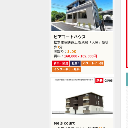
ピアコートハウス
松本電気鉄道上高地線「大庭」駅徒
歩
3
分
間取り：
3LDK
賃料：
160,000 - 165,000円
新築・築浅
礼金0
バス・トイレ別
インターネット無料
新着
08/06
Mels court