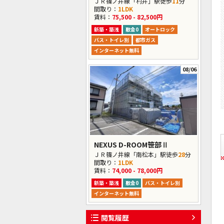
ＪＲ篠ノ井線「村井」駅徒歩
11
分
間取り：
1LDK
賃料：
75,500 - 82,500円
新築・築浅
敷金0
オートロック
バス・トイレ別
都市ガス
インターネット無料
08/06
NEXUS D-ROOM笹部Ⅱ
ＪＲ篠ノ井線「南松本」駅徒歩
28
分
間取り：
1LDK
賃料：
74,000 - 78,000円
新築・築浅
敷金0
バス・トイレ別
インターネット無料
閲覧履歴