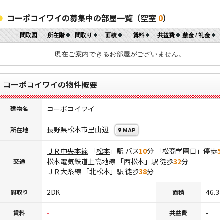
コーポコイワイの募集中の部屋一覧（空室
0
）
間取図
所在階
間取り
面積
賃料
共益費
敷金 / 礼金
現在ご案内できるお部屋がございません。
コーポコイワイの物件概要
コーポコイワイ
建物名
長野県
松本市
里山辺
所在地
MAP
ＪＲ中央本線
「
松本
」駅 バス
10
分 「松商学園口」停歩
松本電気鉄道上高地線
「
西松本
」駅 徒歩
32
分
交通
ＪＲ大糸線
「
北松本
」駅 徒歩
38
分
2DK
46.
間取り
面積
-
-
賃料
共益費