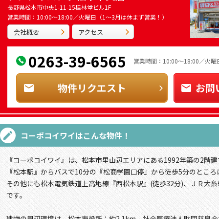
長野県松本市中央1-11-15桂林堂ビル1F
営業時間：10:00～18:00／火曜日（1～3月は休まず営業！）
会社概要
アクセス
0263-39-6565
営業時間：10:00～18:00／
物件リクエスト
お問
コーポコイワイ
はこんな物件！
『コーポコイワイ』は、松本市里山辺エリアにある1992年築の2階建
『松本駅』からバスで10分の『松商学園口停』から徒歩5分のところ
その他にも松本電気鉄道上高地線『西松本駅』(徒歩32分)、ＪＲ大糸
です。
建物の周辺環境は、松本市役所：約2.1km、社会医療法人財団慈泉会