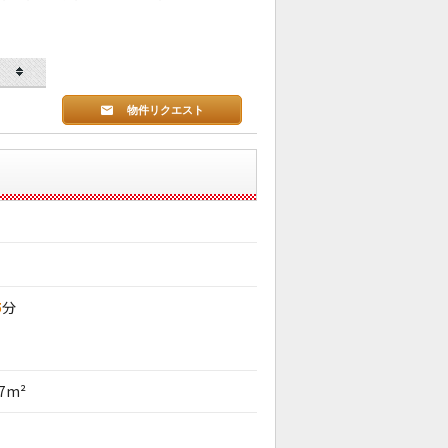
物件リクエスト
5
分
37m²