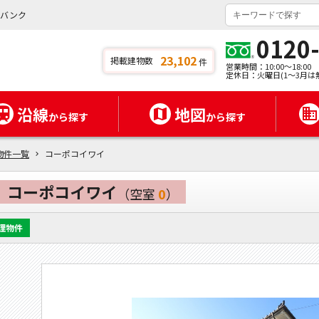
イバンク
0120
23,102
掲載建物数
件
営業時間：10:00～18:00
定休日：火曜日(1～3月は
沿線
地図
から探す
から探す
物件一覧
コーポコイワイ
コーポコイワイ
（空室
0
）
理物件