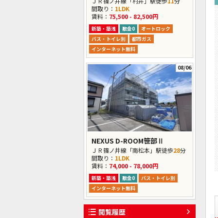
ＪＲ篠ノ井線「村井」駅徒歩
11
分
間取り：
1LDK
賃料：
75,500 - 82,500円
新築・築浅
敷金0
オートロック
バス・トイレ別
都市ガス
インターネット無料
08/06
NEXUS D-ROOM笹部Ⅱ
ＪＲ篠ノ井線「南松本」駅徒歩
28
分
間取り：
1LDK
賃料：
74,000 - 78,000円
新築・築浅
敷金0
バス・トイレ別
インターネット無料
閲覧履歴