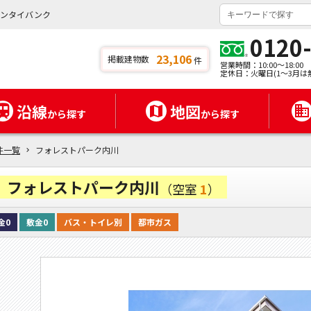
チンタイバンク
0120
23,106
掲載建物数
件
営業時間：10:00～18:00
定休日：火曜日(1～3月は
沿線
地図
から探す
から探す
件一覧
フォレストパーク内川
フォレストパーク内川
（空室
1
）
金0
敷金0
バス・トイレ別
都市ガス