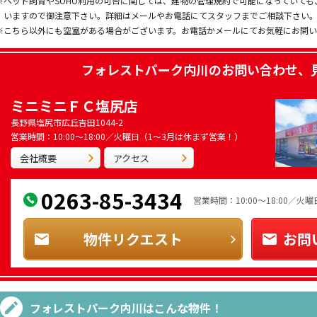
※ペット飼育やSOHO利用の可否に関しては、建物の管理規約で可能になっていて
いますので御注意下さい。詳細はメールやお電話にてスタッフまでご相談下さい
※こちら以外にも空室がある場合がございます。お電話かメールにてお気軽にお問
フォレストパーク内川
のお問い合わせ、
ミニミニＦＣ塩尻店
長野県塩尻市広丘吉田1044-2
営業時間：10:00～18:00／火曜日（1～3月は休まず営業！）
会社概要
アクセス
0263-85-3434
営業時間：10:00～18:00／
物件リクエスト
お問
フォレストパーク内川
はこんな物件！