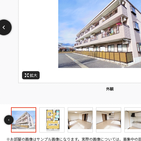
拡大
拡大
拡大
拡大
拡大
拡大
拡大
拡大
拡大
拡大
拡大
拡大
拡大
拡大
拡大
拡大
拡大
拡大
拡大
拡大
拡大
拡大
拡大
拡大
拡大
拡大
その他画像
間取
周辺施設：ホームセンター
周辺施設：ドラックストア
周辺施設：コンビニ
周辺施設：スーパー
周辺施設：郵便局
周辺施設：銀行
セキュリティ
バルコニー
キッチン
キッチン
トイレ
外観
居間
居間
寝室
寝室
風呂
風呂
収納
収納
洗面
洗面
設備
玄関
シューズボックス
間取り
※お部屋の画像はサンプル画像になります。実際の画像については、募集中の