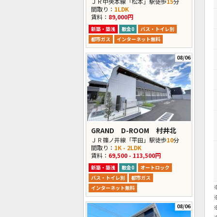
ＪＲ中央本線「松本」駅徒歩
15
分
間取り：
1LDK
賃料：
89,000円
新築・築浅
敷金0
バス・トイレ別
都市ガス
インターネット無料
08/06
GRAND D-ROOM 村井北
ＪＲ篠ノ井線「平田」駅徒歩
10
分
間取り：
1K - 2LDK
賃料：
69,500 - 113,500円
新築・築浅
敷金0
オートロック
バス・トイレ別
都市ガス
インターネット無料
08/06