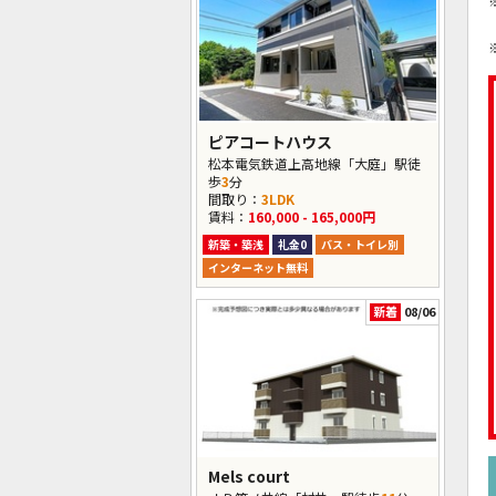
ピアコートハウス
松本電気鉄道上高地線「大庭」駅徒
歩
3
分
間取り：
3LDK
賃料：
160,000 - 165,000円
新築・築浅
礼金0
バス・トイレ別
インターネット無料
新着
08/06
Mels court