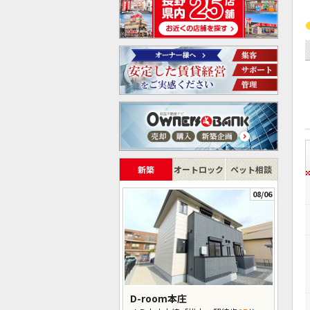
新築
オートロック
ペット相談
08/06
D-room本庄