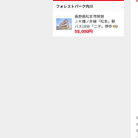
フォレストパーク内川
長野県松本市笹賀
ＪＲ篠ノ井線「松本」駅
バス18分「二子」停歩
4
分
58,000円