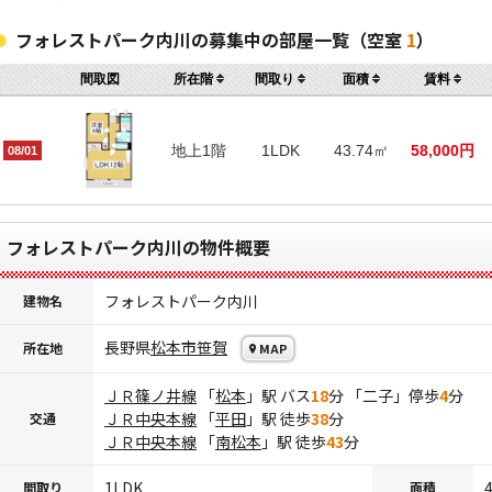
フォレストパーク内川の募集中の部屋一覧（空室
1
）
間取図
所在階
間取り
面積
賃料
地上1階
1LDK
43.74㎡
58,000円
08/01
フォレストパーク内川の物件概要
フォレストパーク内川
建物名
長野県
松本市
笹賀
所在地
MAP
ＪＲ篠ノ井線
「
松本
」駅 バス
18
分 「二子」停歩
4
分
ＪＲ中央本線
「
平田
」駅 徒歩
38
分
交通
ＪＲ中央本線
「
南松本
」駅 徒歩
43
分
1LDK
間取り
面積