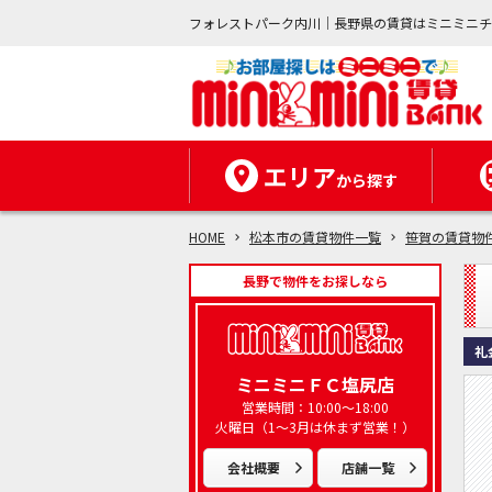
フォレストパーク内川｜長野県の賃貸はミニミニ
エリア
から探す
HOME
松本市の賃貸物件一覧
笹賀の賃貸物
長野で物件をお探しなら
礼
ミニミニＦＣ塩尻店
営業時間：10:00～18:00
火曜日（1～3月は休まず営業！）
会社概要
店舗一覧