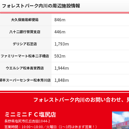
フォレストパーク内川の周辺施設情報
846m
大久保簡易郵便局
446m
八十二銀行笹賀支店
1,793m
デリシア石芝店
592m
ファミリーマート松本二子橋店
1,944m
ウエルシア松本高宮西店
1,848m
綿半スーパーセンター松本芳川店
フォレストパーク内川
のお問い合わせ、
ミニミニＦＣ塩尻店
長野県塩尻市広丘吉田1044-2
営業時間：10:00～18:00／火曜日（1～3月は休まず営業！）