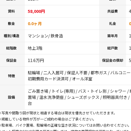
58,000円
賃料
共益費
0.0ヶ月
敷金
礼金
マンション/ 鉄骨造
種別/構造
築年月
地上3階
総階数
総戸数
11.6万円
保証金
保証金の償却
駐輪場 / 二人入居可 / 保証人不要 / 都市ガス / バルコニー 
特徴
初期費用カード決済可 / オール洋室
ごみ置き場 / トイレ(専用) / バス・トイレ別 / シャワー / 
置場 / 温水洗浄便座 / シューズボックス / 照明器具付き /
設備
台
※写真や間取り図が現状と相違する場合は現状を優先させていただきます。
※掲載している物件が万が一ご成約の場合はご了承ください。
※駐車場、バイク置場、駐輪場の正確な空き状況についてはお問い合わせください