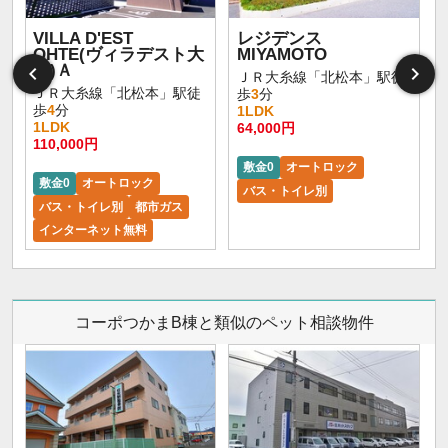
VILLA D'EST
レジデンス
OHTE(ヴィラデスト大
MIYAMOTO
手)Ａ
ＪＲ大糸線「北松本」駅徒
ＪＲ大糸線「北松本」駅徒
歩
3
分
歩
4
分
1LDK
1LDK
64,000円
110,000円
敷金0
オートロック
敷金0
オートロック
バス・トイレ別
バス・トイレ別
都市ガス
インターネット無料
コーポつかまB棟と類似のペット相談物件