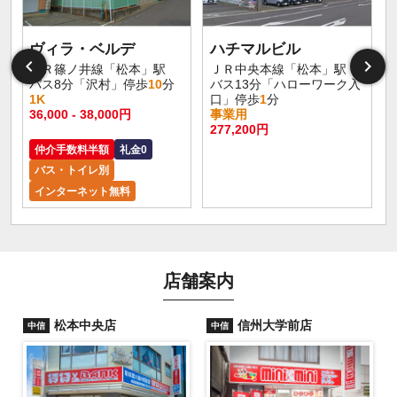
ヴィラ・ベルデ
ハチマルビル
ＪＲ篠ノ井線「松本」駅
ＪＲ中央本線「松本」駅
バス8分「沢村」停歩
10
分
バス13分「ハローワーク入
1K
口」停歩
1
分
36,000 - 38,000円
事業用
277,200円
仲介手数料半額
礼金0
バス・トイレ別
インターネット無料
店舗案内
松本中央店
信州大学前店
中信
中信