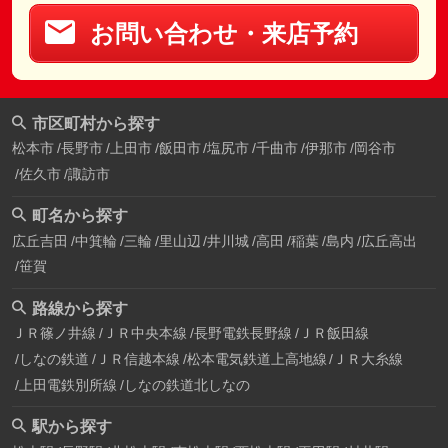
お問い合わせ・来店予約
市区町村から探す
松本市
長野市
上田市
飯田市
塩尻市
千曲市
伊那市
岡谷市
佐久市
諏訪市
町名から探す
広丘吉田
中箕輪
三輪
里山辺
井川城
高田
稲葉
島内
広丘高出
笹賀
路線から探す
ＪＲ篠ノ井線
ＪＲ中央本線
長野電鉄長野線
ＪＲ飯田線
しなの鉄道
ＪＲ信越本線
松本電気鉄道上高地線
ＪＲ大糸線
上田電鉄別所線
しなの鉄道北しなの
駅から探す