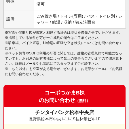
特徴
済可
ごみ置き場 / トイレ(専用) / バス・トイレ別 / シ
設備
ャワー / 給湯 / 収納 / 独立洗面台
※写真や間取り図が現状と相違する場合は現状を優先させていただきます。
※掲載している物件が万が一ご成約の場合はご了承ください。
※駐車場、バイク置場、駐輪場の正確な空き状況についてはお問い合わせく
ださい。
※ペット飼育やSOHO利用の可否に関しては、建物の管理規約で可能になっ
ていても、お部屋の所有者様によって禁止の場合もございますので御注意下
さい。詳細はメールやお電話にてスタッフまでご相談下さい。
※こちら以外にも空室がある場合がございます。お電話かメールにてお気軽
にお問い合わせください。
コーポつかまB棟
のお問い合わせ
（無料）
チンタイバンク松本中央店
長野県松本市中央1-11-15桂林堂ビル1F