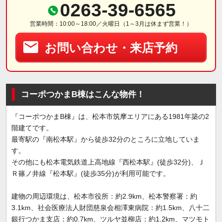
0263-39-6565
営業時間：10:00～18:00／火曜日（1～3月は休まず営業！）
お問い合わせ・来店予約
コーポつかまB棟はこんな物件！
『コーポつかまB棟』は、松本市筑摩エリアにある1981年築の2
階建てです。
最寄駅の『南松本駅』から徒歩32分のところに立地していま
す。
その他にも松本電気鉄道上高地線『西松本駅』(徒歩32分)、Ｊ
Ｒ篠ノ井線『松本駅』(徒歩35分)が利用可能です。
建物の周辺環境は、松本市役所：約2.9km、松本警察署：約
3.1km、社会医療法人財団慈泉会相澤東病院：約1.5km、八十二
銀行つかま支店：約0.7km、ツルヤ並柳店：約1.2km、マツモト