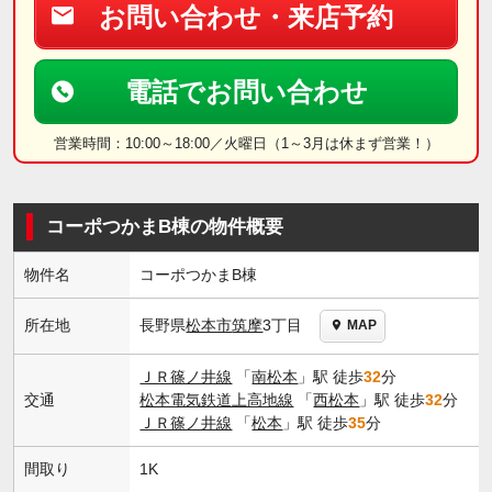
お問い合わせ・来店予約
電話でお問い合わせ
営業時間：10:00～18:00／火曜日（1～3月は休まず営業！）
コーポつかまB棟の物件概要
物件名
コーポつかまB棟
長野県
松本市
筑摩
3丁目
所在地
MAP
ＪＲ篠ノ井線
「
南松本
」駅 徒歩
32
分
交通
松本電気鉄道上高地線
「
西松本
」駅 徒歩
32
分
ＪＲ篠ノ井線
「
松本
」駅 徒歩
35
分
間取り
1K