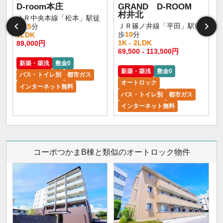
D-room本庄
GRAND D-ROOM
村井北
ＪＲ中央本線「松本」駅徒
ＪＲ篠ノ井線「平田」駅徒
歩
15
分
歩
10
分
1LDK
1K - 2LDK
89,000円
1
69,500 - 113,500円
新築・築浅
敷金0
新築・築浅
敷金0
バス・トイレ別
都市ガス
オートロック
インターネット無料
バス・トイレ別
都市ガス
インターネット無料
コーポつかまB棟と類似のオートロック物件