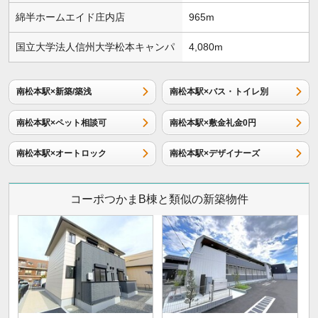
綿半ホームエイド庄内店
965m
国立大学法人信州大学松本キャンパ
4,080m
南松本駅×新築/築浅
南松本駅×バス・トイレ別
南松本駅×ペット相談可
南松本駅×敷金礼金0円
南松本駅×オートロック
南松本駅×デザイナーズ
コーポつかまB棟と類似の新築物件