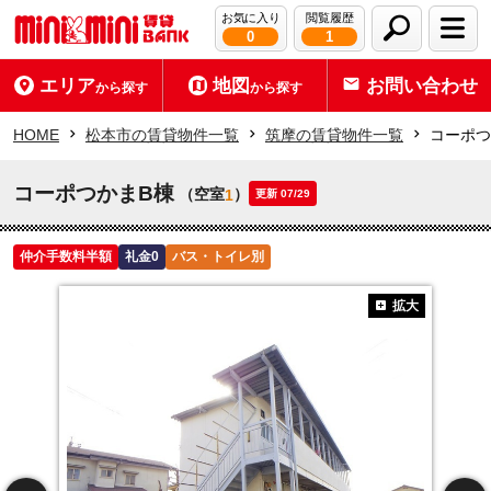
お気に入り
閲覧履歴
0
1
エリア
地図
お問い合わせ
から探す
から探す
HOME
松本市の賃貸物件一覧
筑摩の賃貸物件一覧
コーポつ
コーポつかまB棟
（空室
）
1
更新 07/29
仲介手数料半額
礼金0
バス・トイレ別
拡大