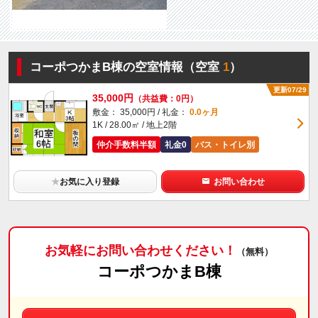
コーポつかまB棟の空室情報（空室
1
）
更新07/29
35,000円
（共益費：0円）
敷金： 35,000円 / 礼金：
0.0ヶ月
1K / 28.00㎡ / 地上2階
仲介手数料半額
礼金0
バス・トイレ別
★
お気に入り登録
お問い合わせ
お気軽にお問い合わせください！
（無料）
コーポつかまB棟