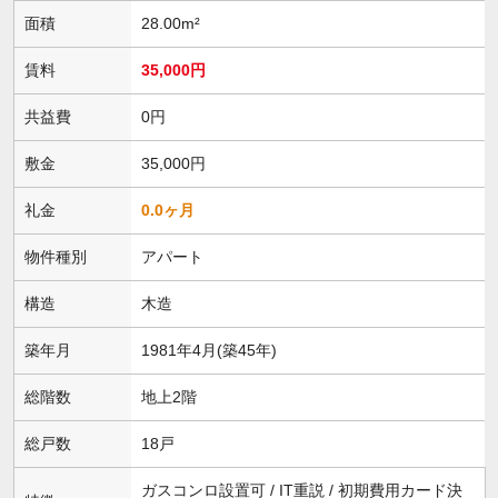
面積
28.00m²
賃料
35,000円
共益費
0円
敷金
35,000円
礼金
0.0ヶ月
物件種別
アパート
構造
木造
築年月
1981年4月(築45年)
総階数
地上2階
総戸数
18戸
ガスコンロ設置可 / IT重説 / 初期費用カード決