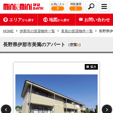
お気に入り
閲覧履歴
0
1
エリア
地図
お問い合わせ
から探す
から探す
HOME
伊那市の賃貸物件一覧
美篶の賃貸物件一覧
長野県伊
長野県伊那市美篶のアパート
（空室
）
0
拡大