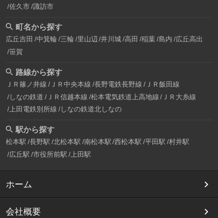
佐久市
諏訪市
町名から探す
広丘吉田
中箕輪
三輪
里山辺
井川城
高田
稲葉
島内
広丘高出
笹賀
路線から探す
ＪＲ篠ノ井線
ＪＲ中央本線
長野電鉄長野線
ＪＲ飯田線
しなの鉄道
ＪＲ信越本線
松本電気鉄道上高地線
ＪＲ大糸線
上田電鉄別所線
しなの鉄道北しなの
駅から探す
松本駅
長野駅
北松本駅
南松本駅
西松本駅
平田駅
村井駅
広丘駅
市役所前駅
上田駅
ホーム
会社概要