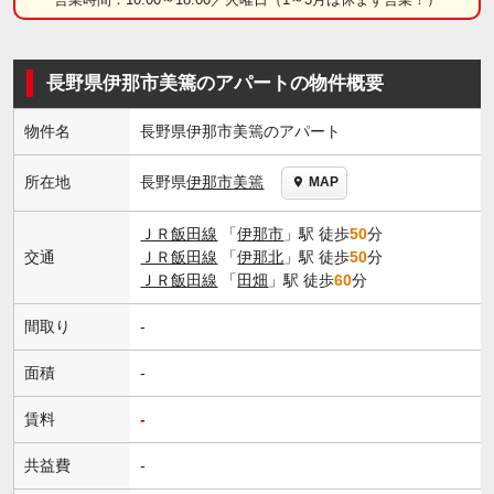
長野県伊那市美篶のアパートの物件概要
物件名
長野県伊那市美篶のアパート
長野県
伊那市
美篶
所在地
MAP
ＪＲ飯田線
「
伊那市
」駅 徒歩
50
分
交通
ＪＲ飯田線
「
伊那北
」駅 徒歩
50
分
ＪＲ飯田線
「
田畑
」駅 徒歩
60
分
間取り
-
面積
-
賃料
-
共益費
-