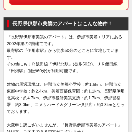
長野県伊那市美篶のアパートはこんな物件！
『長野県伊那市美篶のアパート』は、伊那市美篶エリアにある
2002年築の2階建てです。
最寄駅の『伊那市駅』から徒歩50分のところに立地していま
す。
その他にもＪＲ飯田線『伊那北駅』(徒歩50分)、ＪＲ飯田線
『田畑駅』(徒歩60分)が利用可能です。
建物の周辺環境は、伊那市立美篶小学校：約1.6km、伊那市立
東部中学校：約2.4km、美篶西部保育園：約1.1km、長野県伊那
北高校：約4.7km、伊那市役所美篶支所：約1.7km、伊那警察
署：約3.0km、コメリハード＆グリーン伊那店：約0.3kmとなっ
ております。
大変申し訳ございませんが、『長野県伊那市美篶のアパート』
は現在、ご案内できる空室がございません。