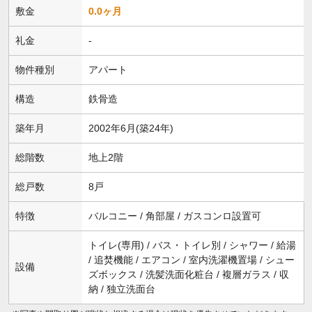
敷金
0.0ヶ月
礼金
-
物件種別
アパート
構造
鉄骨造
築年月
2002年6月(築24年)
総階数
地上2階
総戸数
8戸
特徴
バルコニー / 角部屋 / ガスコンロ設置可
トイレ(専用) / バス・トイレ別 / シャワー / 給湯
/ 追焚機能 / エアコン / 室内洗濯機置場 / シュー
設備
ズボックス / 洗髪洗面化粧台 / 複層ガラス / 収
納 / 独立洗面台