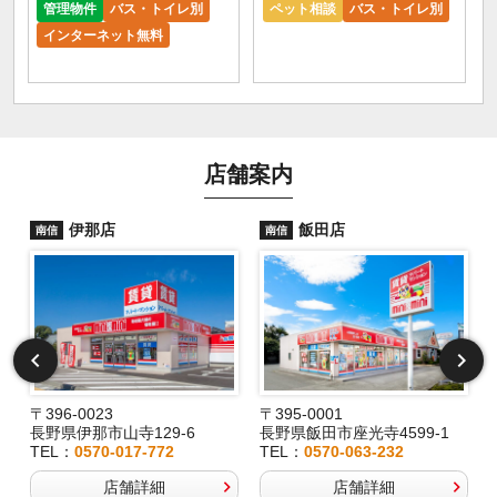
管理物件
バス・トイレ別
ペット相談
バス・トイレ別
インターネット無料
店舗案内
伊那店
飯田店
南信
南信
〒396-0023
〒395-0001
長野県伊那市山寺129-6
長野県飯田市座光寺4599-1
TEL：
0570-017-772
TEL：
0570-063-232
店舗詳細
店舗詳細