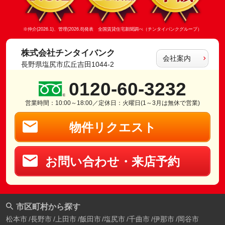
※仲介(2026.1)、管理(2026.8)発表 全国賃貸住宅新聞調べ（チンタイバンクグループ）
株式会社チンタイバンク
会社案内
長野県塩尻市広丘吉田1044-2
0120-60-3232
営業時間：10:00～18:00／定休日：火曜日(1～3月は無休で営業)
物件リクエスト
お問い合わせ・来店予約
市区町村から探す
松本市
長野市
上田市
飯田市
塩尻市
千曲市
伊那市
岡谷市