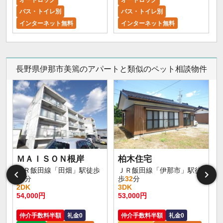
バス・トイレ別
バス・トイレ別
インターネット無料
インターネット無料
長野県伊那市美篶のアパートと類似のペット相談物件
ＭＡＩＳＯＮ根岸
柏木住宅
ＪＲ飯田線「田畑」駅徒歩
ＪＲ飯田線「伊那市」駅徒
71
分
歩
32
分
2DK
3DK
54,000円
53,000円
仲介手数料半額
礼金0
仲介手数料半額
礼金0