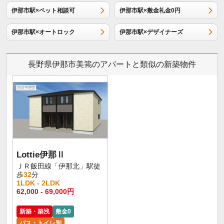
伊那市駅×ペット相談可
伊那市駅×敷金礼金0円
伊那市駅×オートロック
伊那市駅×デザイナーズ
長野県伊那市美篶のアパートと類似の新築物件
Lottie伊那Ⅱ
ＪＲ飯田線「伊那北」駅徒
歩
32
分
1LDK - 2LDK
62,000 - 69,000円
新築・築浅
敷金0
バス・トイレ別