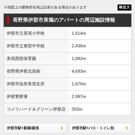
※地図上の建物所在地は誤差がある場合があります
拡大
長野県伊那市美篶のアパートの周辺施設情報
伊那市立美篶小学校
1,614m
伊那市立東部中学校
2,436m
美篶西部保育園
1,082m
長野県伊那北高校
4,693m
伊那市役所美篶支所
1,670m
伊那警察署
2,997m
コメリハード＆グリーン伊那店
303m
伊那市駅×新築/築浅
伊那市駅×バス・トイレ別