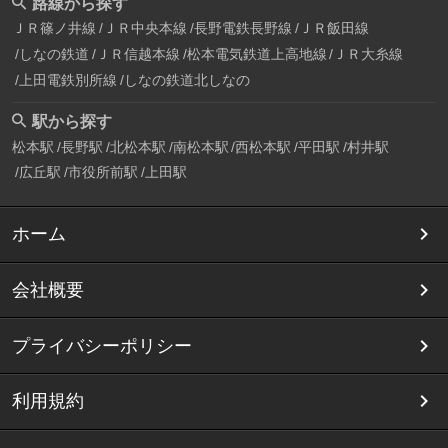
路線から探す
ＪＲ篠ノ井線
ＪＲ中央本線
長野電鉄長野線
ＪＲ飯田線
しなの鉄道
ＪＲ信越本線
松本電気鉄道上高地線
ＪＲ大糸線
上田電鉄別所線
しなの鉄道北しなの
駅から探す
松本駅
長野駅
北松本駅
南松本駅
西松本駅
平田駅
村井駅
広丘駅
市役所前駅
上田駅
ホーム
会社概要
プライバシーポリシー
利用規約