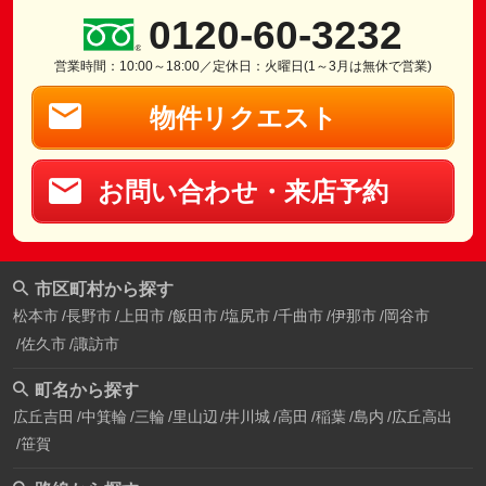
0120-60-3232
営業時間：10:00～18:00／定休日：火曜日(1～3月は無休で営業)
物件リクエスト
お問い合わせ・来店予約
市区町村から探す
松本市
長野市
上田市
飯田市
塩尻市
千曲市
伊那市
岡谷市
佐久市
諏訪市
町名から探す
広丘吉田
中箕輪
三輪
里山辺
井川城
高田
稲葉
島内
広丘高出
笹賀