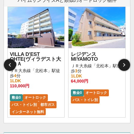
ハイムサンライズAと類似のオートロック物件
VILLA D'EST
レジデンス
OHTE(ヴィラデスト大
MIYAMOTO
手)Ａ
ＪＲ大糸線「北松本」駅徒
ＪＲ大糸線「北松本」駅徒
歩
3
分
歩
4
分
1LDK
1LDK
64,000円
110,000円
敷金0
オートロック
敷金0
オートロック
バス・トイレ別
バス・トイレ別
都市ガス
インターネット無料