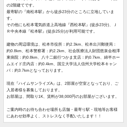
の2階建てです。
最寄駅の『南松本駅』から徒歩23分のところに立地していま
す。
その他にも松本電気鉄道上高地線『西松本駅』(徒歩23分)、Ｊ
Ｒ中央本線『松本駅』(徒歩25分)が利用可能です。
建物の周辺環境は、松本市役所：約2.3km、松本出川郵便局：
約0.8km、松本警察署：約2.2km、社会医療法人財団慈泉会相澤
東病院：約0.8km、八十二銀行つかま支店：約0.7km、綿半ホー
ムエイド庄内店：約0.4km、国立大学法人信州大学松本キャン
パ：約3.7kmとなっております。
現在『ハイムサンライズA』は、2部屋が空室となっており、ご
入居者様を募集しております。
お部屋は、間取り1K、賃料が38,000円のお部屋がございます。
ご案内時のお待ち合わせ場所も店舗・最寄り駅・現地等お客様
にあわせ効率よく、ストレスなく手配いたします！！