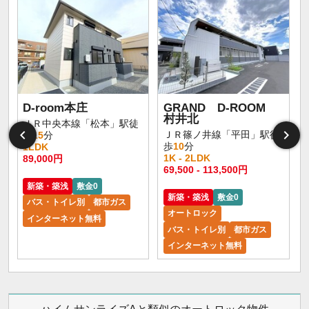
D-room本庄
GRAND D-ROOM
村井北
ＪＲ中央本線「松本」駅徒
ＪＲ篠ノ井線「平田」駅徒
歩
15
分
歩
10
分
1LDK
1K - 2LDK
89,000円
1
69,500 - 113,500円
新築・築浅
敷金0
新築・築浅
敷金0
バス・トイレ別
都市ガス
オートロック
インターネット無料
バス・トイレ別
都市ガス
インターネット無料