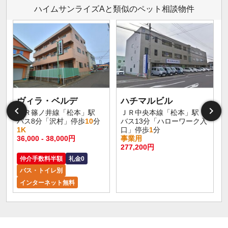
ハイムサンライズAと類似のペット相談物件
ヴィラ・ベルデ
ハチマルビル
ＪＲ篠ノ井線「松本」駅
ＪＲ中央本線「松本」駅
バス8分「沢村」停歩
10
分
バス13分「ハローワーク入
1K
口」停歩
1
分
36,000 - 38,000円
事業用
277,200円
仲介手数料半額
礼金0
バス・トイレ別
インターネット無料