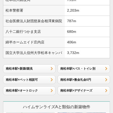
松本警察署
2,203m
社会医療法人財団慈泉会相澤東病院
787m
八十二銀行つかま支店
680m
綿半ホームエイド庄内店
406m
国立大学法人信州大学松本キャンパ
3,732m
南松本駅×新築/築浅
南松本駅×バス・トイレ別
南松本駅×ペット相談可
南松本駅×敷金礼金0円
南松本駅×オートロック
南松本駅×デザイナーズ
ハイムサンライズAと類似の新築物件