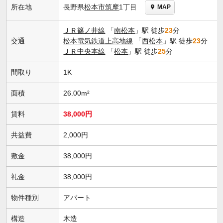
長野県
松本市
筑摩
1丁目
所在地
MAP
ＪＲ篠ノ井線
「
南松本
」駅 徒歩
23
分
交通
松本電気鉄道上高地線
「
西松本
」駅 徒歩
23
分
ＪＲ中央本線
「
松本
」駅 徒歩
25
分
間取り
1K
面積
26.00m²
賃料
38,000円
共益費
2,000円
敷金
38,000円
礼金
38,000円
物件種別
アパート
構造
木造