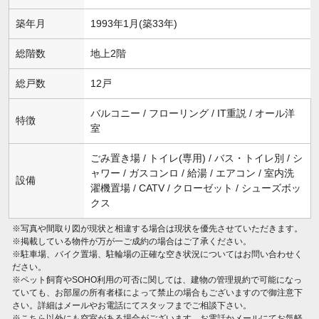
築年月
1993年1月(築33年)
総階数
地上2階
総戸数
12戸
バルコニー / フローリング / IT重説 / オール洋
特徴
室
ごみ置き場 / トイレ(専用) / バス・トイレ別 / シ
ャワー / ガスコンロ / 給湯 / エアコン / 室内洗
設備
濯機置場 / CATV / クローゼット / シューズボッ
クス
※写真や間取り図が現状と相違する場合は現状を優先させていただきます。
※掲載している物件が万が一ご成約の場合はご了承ください。
※駐車場、バイク置場、駐輪場の正確な空き状況についてはお問い合わせく
ださい。
※ペット飼育やSOHO利用の可否に関しては、建物の管理規約で可能になっ
ていても、お部屋の所有者様によって禁止の場合もございますので御注意下
さい。詳細はメールやお電話にてスタッフまでご相談下さい。
※こちら以外にも空室がある場合がございます。お電話かメールにてお気軽