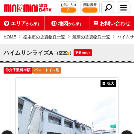
お気に入り
閲覧履歴
0
1
エリア
地図
お問い合わせ
から探す
から探す
HOME
松本市の賃貸物件一覧
筑摩の賃貸物件一覧
ハイムサ
ハイムサンライズA
（空室
）
2
更新 08/07
仲介手数料半額
バス・トイレ別
拡大