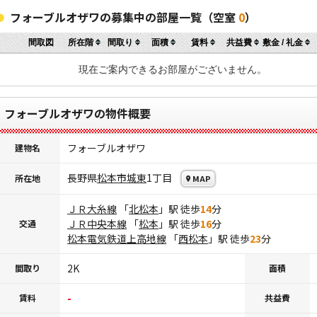
フォーブルオザワの募集中の部屋一覧（空室
0
）
間取図
所在階
間取り
面積
賃料
共益費
敷金 / 礼金
現在ご案内できるお部屋がございません。
フォーブルオザワの物件概要
フォーブルオザワ
建物名
長野県
松本市
城東
1丁目
所在地
MAP
ＪＲ大糸線
「
北松本
」駅 徒歩
14
分
ＪＲ中央本線
「
松本
」駅 徒歩
16
分
交通
松本電気鉄道上高地線
「
西松本
」駅 徒歩
23
分
2K
間取り
面積
-
賃料
共益費