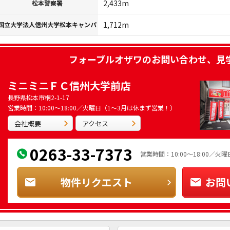
2,433m
松本警察署
1,712m
国立大学法人信州大学松本キャンパ
フォーブルオザワ
のお問い合わせ、見
ミニミニＦＣ信州大学前店
長野県松本市桐2-1-17
営業時間：10:00～18:00／火曜日（1～3月は休まず営業！）
会社概要
アクセス
0263-33-7373
営業時間：10:00～18:00／
物件リクエスト
お問