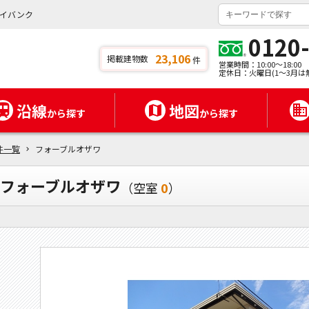
イバンク
0120
23,106
掲載建物数
件
営業時間：10:00～18:00
定休日：火曜日(1～3月は
沿線
地図
から探す
から探す
件一覧
フォーブルオザワ
フォーブルオザワ
（空室
0
）