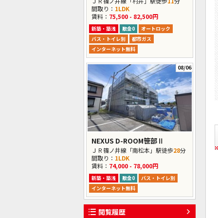
ＪＲ篠ノ井線「村井」駅徒歩
11
分
間取り：
1LDK
賃料：
75,500 - 82,500円
新築・築浅
敷金0
オートロック
バス・トイレ別
都市ガス
インターネット無料
08/06
NEXUS D-ROOM笹部Ⅱ
ＪＲ篠ノ井線「南松本」駅徒歩
28
分
間取り：
1LDK
賃料：
74,000 - 78,000円
新築・築浅
敷金0
バス・トイレ別
インターネット無料
閲覧履歴