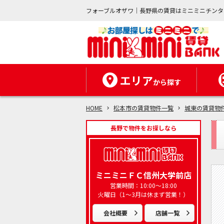
フォーブルオザワ｜長野県の賃貸はミニミニチンタ
エリア
から探す
HOME
松本市の賃貸物件一覧
城東の賃貸物
長野で物件をお探しなら
ミニミニＦＣ信州大学前店
営業時間：10:00～18:00
火曜日（1～3月は休まず営業！）
会社概要
店舗一覧