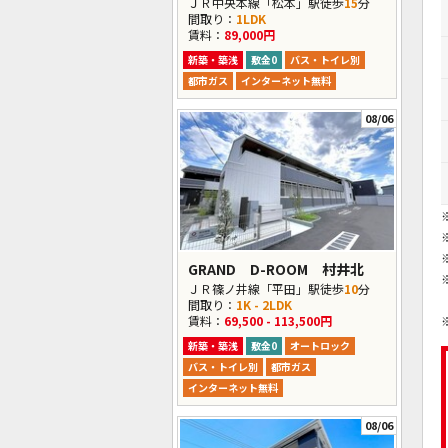
ＪＲ中央本線「松本」駅徒歩
15
分
間取り：
1LDK
賃料：
89,000円
新築・築浅
敷金0
バス・トイレ別
都市ガス
インターネット無料
08/06
GRAND D-ROOM 村井北
ＪＲ篠ノ井線「平田」駅徒歩
10
分
間取り：
1K - 2LDK
賃料：
69,500 - 113,500円
新築・築浅
敷金0
オートロック
バス・トイレ別
都市ガス
インターネット無料
08/06