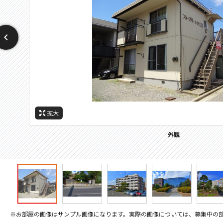
拡大
拡大
拡大
拡大
拡大
拡大
拡大
周辺施設：警察署・交番
周辺施設：図書館
周辺施設：大学
周辺施設：役所
外観
※お部屋の画像はサンプル画像になります。実際の画像については、募集中の