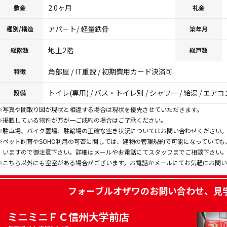
2.0ヶ月
敷金
礼金
アパート/ 軽量鉄骨
種別/構造
築年月
地上2階
総階数
総戸数
角部屋 / IT重説 / 初期費用カード決済可
特徴
トイレ(専用) / バス・トイレ別 / シャワー / 給湯 / エアコ
設備
※写真や間取り図が現状と相違する場合は現状を優先させていただきます。
※掲載している物件が万が一ご成約の場合はご了承ください。
※駐車場、バイク置場、駐輪場の正確な空き状況についてはお問い合わせください
※ペット飼育やSOHO利用の可否に関しては、建物の管理規約で可能になっていて
いますので御注意下さい。詳細はメールやお電話にてスタッフまでご相談下さい
※こちら以外にも空室がある場合がございます。お電話かメールにてお気軽にお問
フォーブルオザワ
のお問い合わせ、見
ミニミニＦＣ信州大学前店