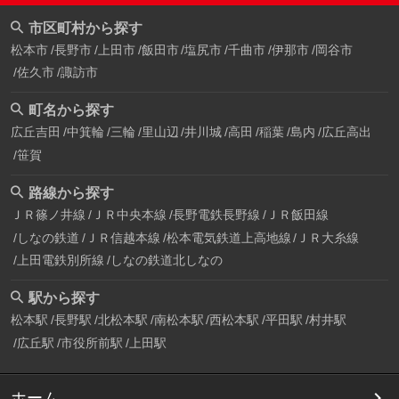
市区町村から探す
松本市
長野市
上田市
飯田市
塩尻市
千曲市
伊那市
岡谷市
佐久市
諏訪市
町名から探す
広丘吉田
中箕輪
三輪
里山辺
井川城
高田
稲葉
島内
広丘高出
笹賀
路線から探す
ＪＲ篠ノ井線
ＪＲ中央本線
長野電鉄長野線
ＪＲ飯田線
しなの鉄道
ＪＲ信越本線
松本電気鉄道上高地線
ＪＲ大糸線
上田電鉄別所線
しなの鉄道北しなの
駅から探す
松本駅
長野駅
北松本駅
南松本駅
西松本駅
平田駅
村井駅
広丘駅
市役所前駅
上田駅
ホーム