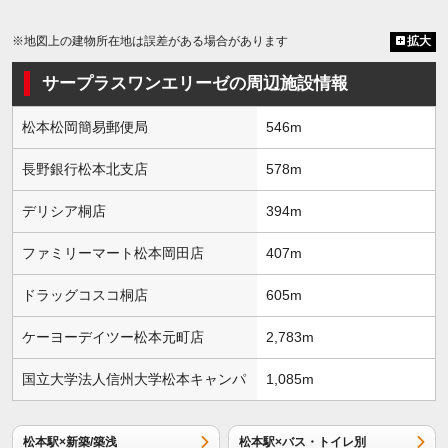
※地図上の建物所在地は誤差がある場合があります
拡大
サープラスワンエリーゼの周辺施設情報
松本松岡簡易郵便局
546m
長野銀行松本北支店
578m
デリシア桐店
394m
ファミリーマート松本岡田店
407m
ドラッグコスコ桐店
605m
ケーヨーデイツー松本元町店
2,783m
国立大学法人信州大学松本キャンパ
1,085m
松本駅×新築/築浅
松本駅×バス・トイレ別