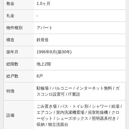
敷金
1.0ヶ月
礼金
-
物件種別
アパート
構造
鉄骨造
築年月
1996年8月(築30年)
総階数
地上2階
総戸数
8戸
駐輪場 / バルコニー / インターネット無料 / ガ
特徴
スコンロ設置可 / IT重説
ごみ置き場 / バス・トイレ別 / シャワー / 給湯 /
エアコン / 室内洗濯機置場 / 浴室乾燥機 / クロ
設備
ーゼット / シューズボックス / 照明器具付き /
収納 / 独立洗面台