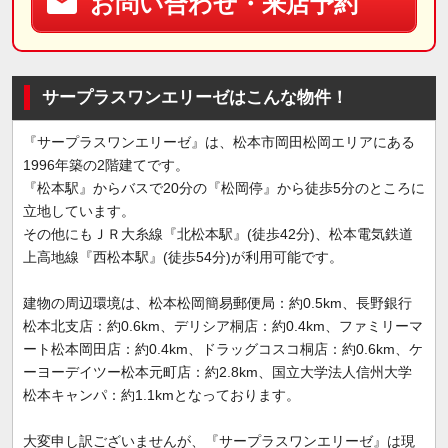
お問い合わせ・来店予約
サープラスワンエリーゼはこんな物件！
『サープラスワンエリーゼ』は、松本市岡田松岡エリアにある
1996年築の2階建てです。
『松本駅』からバスで20分の『松岡停』から徒歩5分のところに
立地しています。
その他にもＪＲ大糸線『北松本駅』(徒歩42分)、松本電気鉄道
上高地線『西松本駅』(徒歩54分)が利用可能です。
建物の周辺環境は、松本松岡簡易郵便局：約0.5km、長野銀行
松本北支店：約0.6km、デリシア桐店：約0.4km、ファミリーマ
ート松本岡田店：約0.4km、ドラッグコスコ桐店：約0.6km、ケ
ーヨーデイツー松本元町店：約2.8km、国立大学法人信州大学
松本キャンパ：約1.1kmとなっております。
大変申し訳ございませんが、『サープラスワンエリーゼ』は現