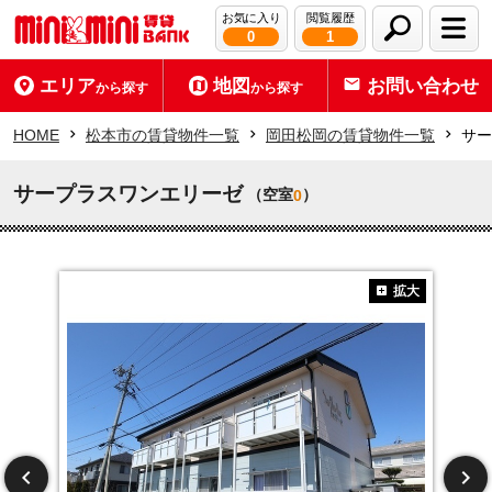
お気に入り
閲覧履歴
0
1
エリア
地図
お問い合わせ
から探す
から探す
HOME
松本市の賃貸物件一覧
岡田松岡の賃貸物件一覧
サー
サープラスワンエリーゼ
（空室
）
0
拡大