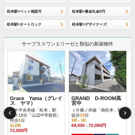
松本駅×ペット相談可
松本駅×敷金礼金0円
松本駅×オートロック
松本駅×デザイナーズ
サープラスワンエリーゼと類似の新築物件
Grace Yama（グレイ
GRAND D-ROOM高
ス ヤマ）
宮中
ＪＲ中央本線「松本」駅
ＪＲ篠ノ井線「南松本」駅
バス18分「山辺中学校前」
徒歩
15
分
停歩
1
分
1R - 1K
1LDK
68,000 - 72,000円
72,000円