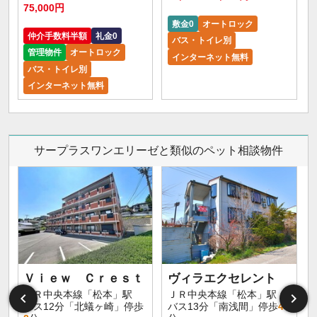
75,000円
敷金0
オートロック
仲介手数料半額
礼金0
バス・トイレ別
管理物件
オートロック
インターネット無料
バス・トイレ別
インターネット無料
サープラスワンエリーゼと類似のペット相談物件
Ｖｉｅｗ Ｃｒｅｓｔ
ヴィラエクセレント
ＪＲ中央本線「松本」駅
ＪＲ中央本線「松本」駅
バス12分「北蟻ヶ崎」停歩
バス13分「南浅間」停歩
4