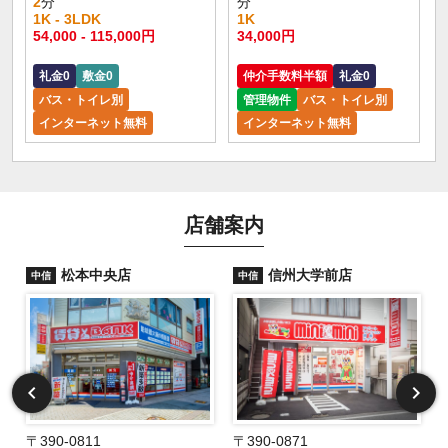
2
分
分
1K - 3LDK
1K
54,000 - 115,000円
34,000円
礼金0
敷金0
仲介手数料半額
礼金0
バス・トイレ別
管理物件
バス・トイレ別
インターネット無料
インターネット無料
店舗案内
松本中央店
信州大学前店
中信
中信
〒390-0811
〒390-0871