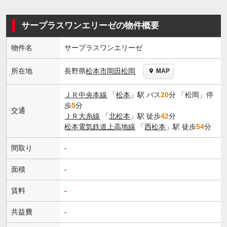
サープラスワンエリーゼの物件概要
物件名
サープラスワンエリーゼ
長野県
松本市
岡田松岡
所在地
MAP
ＪＲ中央本線
「
松本
」駅 バス
20
分 「松岡」停
歩
5
分
交通
ＪＲ大糸線
「
北松本
」駅 徒歩
42
分
松本電気鉄道上高地線
「
西松本
」駅 徒歩
54
分
間取り
-
面積
-
賃料
-
共益費
-