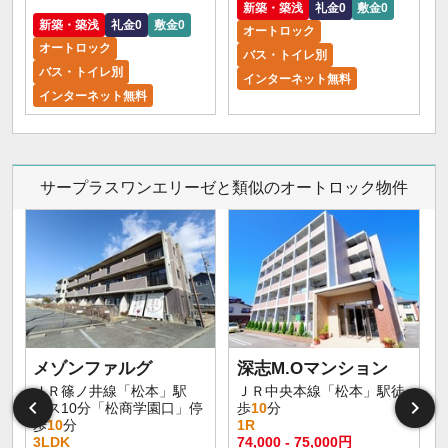
新築・築浅
礼金0
敷金0
新築・築浅
礼金0
敷金0
オートロック
オートロック
バス・トイレ別
バス・トイレ別
インターネット無料
インターネット無料
サープラスワンエリーゼと類似のオートロック物件
メゾンファルグ
深志M.Oマンション
ＪＲ篠ノ井線「松本」駅
ＪＲ中央本線「松本」駅徒
バス10分「松商学園口」停
歩
10
分
歩
10
分
1R
3LDK
74,000 - 75,000円
9